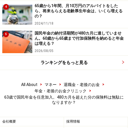
が、その内容を保証するものではなく、これに基づく損失・損害
65歳から1年間、月10万円のアルバイトをした
などについて当社は一切の責任を負いません。
4
ら、将来もらえる老齢厚生年金は、いくら増える
最新の情報や詳細については、必ず各金融機関やサービス提供者
の？
の公式情報をご確認ください。
2024/11/18
【編集部からのお知らせ】
国民年金の納付済期間が480カ月に達していませ
5
・「家計」について、
アンケート（2026/8/31まで）
を実施
ん。60歳から65歳まで付加保険料を納めると年金
中です！
は増える？
※抽選で20名にAmazonギフト券1000円分プレゼント
2026/08/05
※謝礼付きの限定アンケートやモニター企画に参加が可能に
なります
ランキングをもっと見る
>
>
>
All About
マネー
退職金・老後のお金
>
年金・老後のお金クリニック
63歳で国民年金を任意加入。480カ月を超えた分の保険料は無駄に
なりますか？
会社概要
採用情報