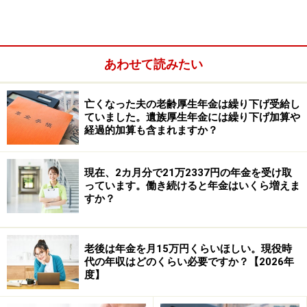
老齢基礎年金を満額で受け取るには、20歳から60歳まで
の40年間、つまり480カ月の国民年金加入期間が必要で
す。
あわせて読みたい
亡くなった夫の老齢厚生年金は繰り下げ受給し
ていました。遺族厚生年金には繰り下げ加算や
経過的加算も含まれますか？
現在、2カ月分で21万2337円の年金を受け取
っています。働き続けると年金はいくら増えま
すか？
老後は年金を月15万円くらいほしい。現役時
代の年収はどのくらい必要ですか？【2026年
ここでポイントになるのは、「60歳以降に厚生年金へ加
度】
入していた期間」は、老齢基礎年金の480カ月にはカウ