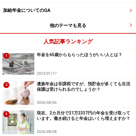
36カ月全てを埋めたい場合は、さらに任意加入できる可
能性があります。
加給年金についてのQA
実際の加入記録によって細かな扱いが異なることもあり
他のテーマも見る
ますので、最終的には「ねんきん定期便」や「ねんきん
ネット」、年金事務所で加入履歴を確認しておくと安心
人気記事ランキング
です。
年金を65歳からもらったほうがいい人とは？
1
※専門家に取り上げてほしい質問がある人は
こちらから
応募するか、コメント欄への書き込みをお願いします。
2023/01/17
監修・文／深川 弘恵（ファイナンシャルプランナー）
遺族年金は非課税ですが、預貯金が多くても生活
2
保護は受けられるのでしょうか？
※記事内容は執筆時点のものです。最新の内容をご確認くださ
2026/08/06
い。
本記事の内容は一般的な情報提供を目的としており、特定の金融
現在、2カ月分で21万2337円の年金を受け取って
3
商品や投資行動を推奨するものではありません。
います。働き続けると年金はいくら増えますか？
投資や資産運用に関する最終的なご判断はご自身の責任において
行ってください。
2026/08/08
掲載情報の正確性・完全性については十分に配慮しております