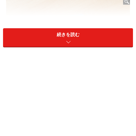
続きを読む
年金は満額になる？（画像：PIXTA）
A：60歳以降に厚生年金へ加入していた期
間は、老齢基礎年金の480カ月には含まれま
せん。そのため相談者が任意加入した保険
料は無駄になりません