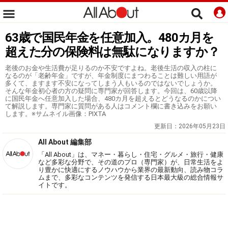
63歳で国民年金を任意加入。480カ月を
超えた分の保険料は無駄になりますか？
老後のお金や生活費が足りるのか不安ですよね。老後生活の収入の柱に
なるのが「老齢年金」ですが、年金制度にまつわることは難しい用語が
多くて、ますます不安になってしまう人もいるのではないでしょうか。
そんな年金初心者の方の疑問に専門家が回答します。今回は、60歳以降
に国民年金へ任意加入した場合、480カ月を超えるとどうなるのかについ
て解説します。専門家に質問がある人はコメント欄に書き込みをお願い
します。※サムネイル画像：PIXTA
更新日：
2026年05月23日
All About 編集部
「All About」は、マネー・暮らし・住宅・グルメ・旅行・健康
など多彩な分野で、その道のプロ（専門家）が、日常生活をよ
り豊かに快適にするノウハウから業界の最新動向、読み物コラ
ムまで、多彩なコンテンツを発信する日本最大級の総合情報サ
イトです。