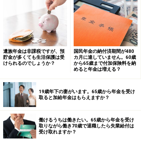
ントされないという点です。
ちゃらんさんのケースを整理すると、次のようになりま
す。
・20歳～23歳：約36カ月……国民年金未納
・23歳～60歳：約444カ月……厚生年金加入（国民年金加
遺族年金は非課税ですが、預
国民年金の納付済期間が480
入期間に算入）
貯金が多くても生活保護は受
カ月に達していません。60歳
けられるのでしょうか？
から65歳まで付加保険料を納
・60歳～62歳：約24カ月……厚生年金加入（老齢基礎年
めると年金は増える？
金の480カ月には算入されない）
・62歳以降：約24カ月……国民年金に任意加入
19歳年下の妻がいます。65歳から年金を受け
この場合、60歳時点での老齢基礎年金の加入期間は444
取ると加給年金はもらえますか？
カ月です。
そこへ、62歳以降の任意加入24カ月を加えると、
働けるうちは働きたい。65歳から年金を受け
取りながら働き70歳で退職したら失業給付は
444カ月＋24カ月＝468カ月
受け取れますか？