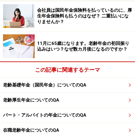
となり、480カ月にはまだ達していません。つまり、
会社員は国民年金保険料を払っているのに、厚
「480カ月を超えてしまった」という計算にはなりませ
生年金保険料も払うのはなぜ？ 二重払いにな
んので、任意加入した保険料が無駄になるわけではあり
りませんか？
ません。
60歳以降に厚生年金へ加入していた24カ月分は、老齢基
11月に65歳になります。老齢年金の初回振り
込みはいつ？なぜ数カ月後になるのですか？
礎年金の480カ月には含まれません。そのため、老齢基
礎年金そのものは468カ月分となり、制度上は“満額”には
なりません。
この記事に関連するテーマ
一方で、60歳以降に厚生年金へ加入していた期間につい
老齢基礎年金（国民年金）についてのQA
ては、「経過的加算」として老齢厚生年金に反映される
仕組みがあります。そのため、実際に受け取る年金額全
老齢厚生年金についてのQA
体では、老齢基礎年金の満額に近い水準になる可能性が
あります。
パート・アルバイトの年金についてのQA
また、任意加入は原則65歳まで可能ですので、未納期間
在職老齢年金についてのQA