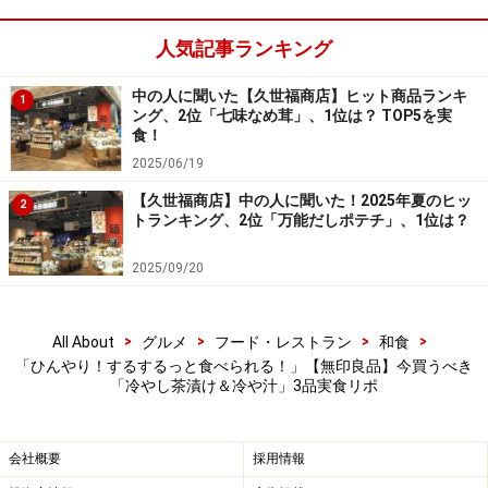
り、食欲をそそる味わい。
人気記事ランキング
ナス、キュウリ、野沢菜、ミョウガ、大根のみそ漬けな
中の人に聞いた【久世福商店】ヒット商品ランキ
ど具材がたっぷりと入っており、一杯で食べ応え抜群で
1
ング、2位「七味なめ茸」、1位は？ TOP5を実
す。冷やし茶漬けとしてはもちろん、温かいお茶漬けと
食！
してもおいしくいただけます。
2025/06/19
【久世福商店】中の人に聞いた！2025年夏のヒッ
2
トランキング、2位「万能だしポテチ」、1位は？
3. 「ごはんにかける 宮崎風 冷や汁」290円
2025/09/20
「ごはんにかける 宮崎風 冷や汁」155g（1人前）290円（税
>
>
>
>
All About
グルメ
フード・レストラン
和食
込）
「ひんやり！するするっと食べられる！」【無印良品】今買うべき
「冷やし茶漬け＆冷や汁」3品実食リポ
最後に紹介するのは、「ごはんにかける 宮崎風 冷や汁」
155g（1人前）290円（税込）。宮崎県の郷土料理をお手
本にした商品で、鯵（アジ）のほぐし身に、麦みそとご
会社概要
採用情報
まの香ばしい風味のだしが効いた冷や汁です。