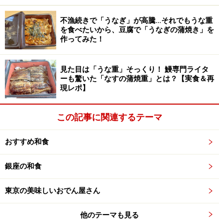
不漁続きで「うなぎ」が高騰…それでもうな重
「冷やし茶漬け 長野のやたら」2食入り 390円（税込）
を食べたいから、豆腐で「うなぎの蒲焼き」を
作ってみた！
続いて紹介するのは、「冷やし茶漬け 長野のやたら」2
食入り 390円（税込）。長野県北部（北信濃）の郷土料
理「やたら」をイメージした一品で、夏野菜や漬物を刻
見た目は「うな重」そっくり！ 鰻専門ライタ
ーも驚いた「なすの蒲焼重」とは？【実食＆再
み、青唐辛子の辛みが効いた冷やし茶漬けです。
現レポ】
こちらもフリーズドライタイプなので、ごはんに本品を
この記事に関連するテーマ
のせ、冷たい水をかけるだけで簡単に完成します。
おすすめ和食
銀座の和食
漬物と野菜の食感が◎ ピリ辛な味わいと、ひんやりスープ
が食欲をそそる味わいです
東京の美味しいおでん屋さん
食べてみると、漬物ならではのポリポリとした食感、み
そのコク、青唐辛子のピリ辛風味が口いっぱいに広が
他のテーマも見る