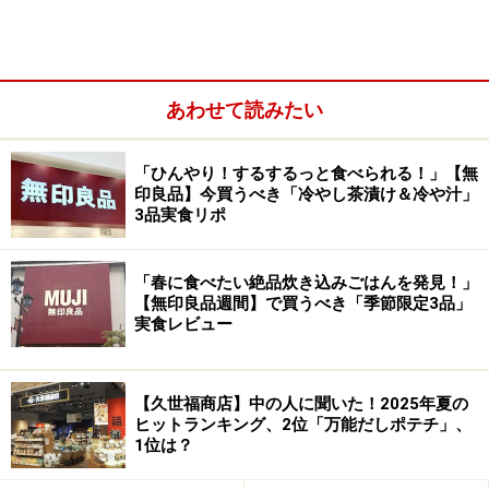
あわせて読みたい
1. 「冷やし茶漬け きざみ野菜の山形だし」
390円
「ひんやり！するするっと食べられる！」【無
印良品】今買うべき「冷やし茶漬け＆冷や汁」
3品実食リポ
「冷やし茶漬け きざみ野菜の山形だし」2食入り 390円（税
込）
「春に食べたい絶品炊き込みごはんを発見！」
【無印良品週間】で買うべき「季節限定3品」
最初に紹介するのは、「冷やし茶漬け きざみ野菜の山形
実食レビュー
だし」2食入り 390円（税込）。山形県の郷土料理「だ
し」を、冷やし茶漬けとして楽しめる一品です。夏野菜
【久世福商店】中の人に聞いた！2025年夏の
のキュウリ、オクラ、青じそを刻んであえたフリーズド
ヒットランキング、2位「万能だしポテチ」、
ライタイプで、冷たい水をかけていただきます。
1位は？