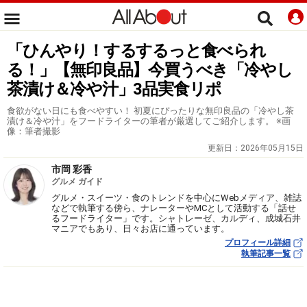
「ひんやり！するするっと食べられ
る！」【無印良品】今買うべき「冷やし
茶漬け＆冷や汁」3品実食リポ
食欲がない日にも食べやすい！ 初夏にぴったりな無印良品の「冷やし茶
漬け＆冷や汁」をフードライターの筆者が厳選してご紹介します。 ※画
像：筆者撮影
更新日：
2026年05月15日
市岡 彩香
グルメ ガイド
グルメ・スイーツ・食のトレンドを中心にWebメディア、雑誌
などで執筆する傍ら、ナレーターやMCとして活動する「話せ
るフードライター」です。シャトレーゼ、カルディ、成城石井
マニアでもあり、日々お店に通っています。
プロフィール詳細
執筆記事一覧