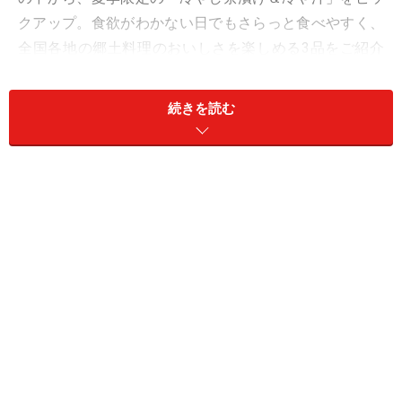
クアップ。食欲がわかない日でもさらっと食べやすく、
全国各地の郷土料理のおいしさを楽しめる3品をご紹介
します。
続きを読む
目次
1. 「冷やし茶漬け きざみ野菜の山形だし」390円
2. 「冷やし茶漬け 長野のやたら」390円
3. 「ごはんにかける 宮崎風 冷や汁」290円