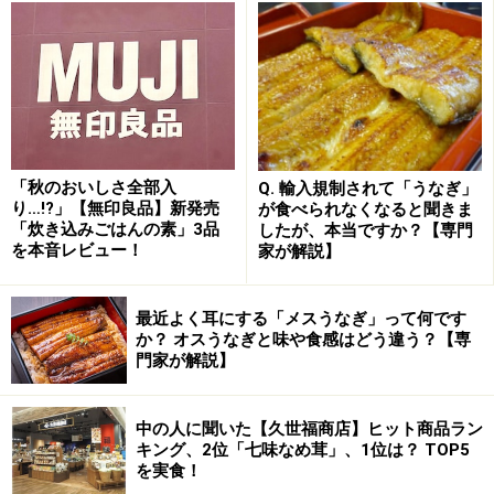
作り方は、ごはん100g（別途用意）の上に本品をのせ、
その上から冷たい水160mlを注いで、ほぐすようにかき
混ぜるだけ。手軽に完成します。
「秋のおいしさ全部入
Q. 輸入規制されて「うなぎ」
オクラや昆布のとろみに、青じその爽やかな風味がさっぱ
り！
り…!?」【無印良品】新発売
が食べられなくなると聞きま
「炊き込みごはんの素」3品
したが、本当ですか？【専門
ひと口食べると、だしのうま味が効いていて、オクラや
を本音レビュー！
家が解説】
昆布のとろみがありつつも具材それぞれの食感も楽しめ
て美味。青じその爽やかな風味が、後味をさっぱりとま
最近よく耳にする「メスうなぎ」って何です
か？ オスうなぎと味や食感はどう違う？【専
とめてくれています。氷を加えてさらに冷やして食べる
門家が解説】
と涼やかで、よりおいしくなるのでおすすめです。
中の人に聞いた【久世福商店】ヒット商品ラン
2. 「冷やし茶漬け 長野のやたら」390円
キング、2位「七味なめ茸」、1位は？ TOP5
を実食！