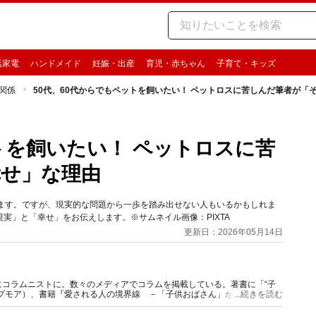
活家電
ハンドメイド
妊娠・出産
育児・赤ちゃん
子育て・キッズ
関係
50代、60代からでもペットを飼いたい！ ペットロスに苦しんだ筆者が「
トを飼いたい！ ペットロスに苦
幸せ」な理由
います。ですが、現実的な問題から一歩を踏み出せない人もいるかもしれま
実」と「幸せ」をお伝えします。※サムネイル画像：PIXTA
更新日：2026年05月14日
コラムニストに。数々のメディアでコラムを掲載している。著書に「“子
プモア）、書籍『愛される人の境界線 －「子供おばさん」から「大人女
...続きを読む
。