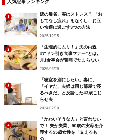
人気記事ランキング
嫁の帰省、実はストレス？ 「お
1
もてなし疲れ」をなくし、お互
い快適に過ごす3つの方法
2025/12/15
「生理的にムリ！」夫の両親
2
の“ドン引き食事マナー”とは。
月1食事会が苦痛でたまらない
2026/06/29
「寝室を別にしたい」妻に、
3
「イヤだ、夫婦は同じ部屋で寝
るべきだ」と反論した43歳こじ
らせ夫
2024/02/10
「かわいそうな人」と言わない
4
で！ 夫が失業、90歳の実母を介
護する55歳女性を「支えるも
の」