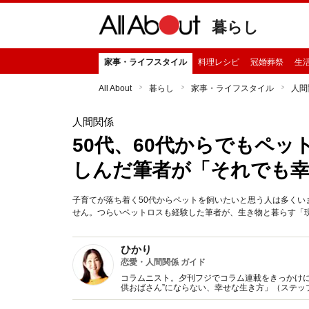
暮らし
家事・ライフスタイル
料理レシピ
冠婚葬祭
生
All About
暮らし
家事・ライフスタイル
人間
人間関係
50代、60代からでもペッ
しんだ筆者が「それでも
子育てが落ち着く50代からペットを飼いたいと思う人は多く
せん。つらいペットロスも経験した筆者が、生き物と暮らす「現
ひかり
恋愛・人間関係 ガイド
コラムニスト。夕刊フジでコラム連載をきっかけに
供おばさん”にならない、幸せな生き方」（ステッ
子」に変わる方法』（KADOKAWA/中経出版)など