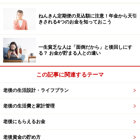
しかけましたが、たまたまYouTubeの解説動画を活用し
たことで理解が深まったそうです。「朝早く目が覚め
ねんきん定期便の見込額に注意！年金から天引
る」というシニアならではのリズムを活かし、毎朝4時
きされる4つのお金を知っておこう
から2時間の動画学習と過去問演習を継続。現在は社労
士登録も済ませ、「将来は顧問先を獲得したい」と現役
さながらの夢を語っています。動画は、シニアの「学び
一生貧乏な人は「面倒だから」と後回しにす
る？ お金が貯まる人との違い
直し」の強力な味方です。
番外編：口腔ケアに目覚める……「無意識の
この記事に関連するテーマ
視聴」にヒントがある
老後の生活設計・ライフプラン
なんとなく見てしまう動画には、自分にとって「今、必
要な情報」が詰まっていることがあります。
老後の生活費と家計管理
ある方は、歯科医院でいつも「ブラッシングが悪い」と
老後にもらえるお金
注意されていました。ところがある日、たまたま目にし
た「歯石除去」の動画で、歯石がたまるメカニズムや口
老後資金の貯め方