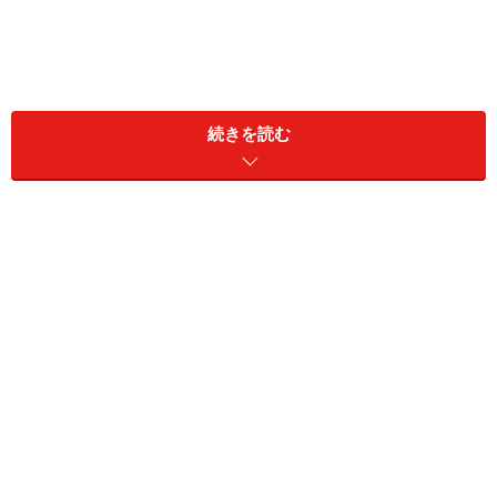
続きを読む
「好き」の輪郭をくっきりさせる
YouTubeの最大の魅力は、コンテンツが驚くほど細分化
されている点にあります。実は「なんとなく無意識に選
んでしまう動画」こそが、自分でも気付いていない「好
き」の何よりの証拠です。興味のない分野であれば、た
とえ動画であっても5分と集中が続かないもの。時間を
忘れて見入ってしまう対象の中に、あなたの新しい才能
や「やりたいこと」のヒントが隠れています。
●料理が好き