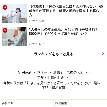
といえるでしょう。
【体験談】「家のお風呂はほとんど使わない」65
4
歳女性が実践する、健康と節約を両立する暮らし
方
※記事内容は執筆時点のものです。最新の内容をご確認くださ
い。
2026/07/30
本記事の内容は一般的な情報提供を目的としており、特定の金融
商品や投資行動を推奨するものではありません。
1人暮らしの年金生活、月15万円（手取り13万
5
投資や資産運用に関する最終的なご判断はご自身の責任において
5000 円）でどうやって暮らせばいい？
行ってください。
掲載情報の正確性・完全性については十分に配慮しております
2026/04/11
が、その内容を保証するものではなく、これに基づく損失・損害
などについて当社は一切の責任を負いません。
ランキングをもっと見る
最新の情報や詳細については、必ず各金融機関やサービス提供者
の公式情報をご確認ください。
【編集部からのお知らせ】
>
>
>
All About
マネー
退職金・老後のお金
・「家計」について、
アンケート（2026/8/31まで）
を実施
>
定年・退職のお金
中です！
老後の孤独は「好き」を見つけると変わる？お金をかけない趣味・
※抽選で20名にAmazonギフト券1000円分プレゼント
学び・健康習慣
※謝礼付きの限定アンケートやモニター企画に参加が可能に
なります
会社概要
採用情報