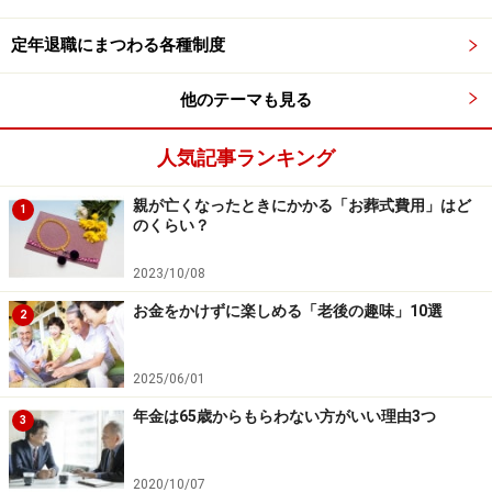
腔内の状態を視覚的に理解。すると歯科衛生士さんのア
ドバイスが腑に落ち、正しい歯ブラシやフロスの使い方
定年退職にまつわる各種制度
が身についたそうです。結果としてブラッシングを褒め
られるようになり、将来の歯科治療費の節約にもつなが
他のテーマも見る
ったと笑顔で話してくれました。
人気記事ランキング
楽しみ方のアドバイス
親が亡くなったときにかかる「お葬式費用」はど
1
のくらい？
YouTubeはいわば「無料で見放題の百科事典」です。ま
ずは「おすすめ」に出てくるものを眺めているうちに、
2023/10/08
「これが知りたい」「見たい」という新しい世界へと広
お金をかけずに楽しめる「老後の趣味」10選
2
がります。
ただし、楽しみ過ぎて一日中「べったり」にならないよ
2025/06/01
う注意も必要です。「一日の視聴時間を決める」「学ん
年金は65歳からもらわない方がいい理由3つ
3
だことを1つ実践してみる」など、生活に潤いを与える
スパイスとして取り入れるのが、スマートな付き合い方
2020/10/07