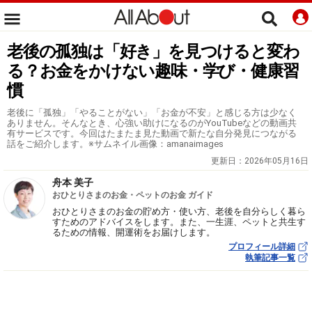
老後の孤独は「好き」を見つけると変わ
る？お金をかけない趣味・学び・健康習
慣
老後に「孤独」「やることがない」「お金が不安」と感じる方は少なく
ありません。そんなとき、心強い助けになるのがYouTubeなどの動画共
有サービスです。今回はたまたま見た動画で新たな自分発見につながる
話をご紹介します。※サムネイル画像：amanaimages
更新日：
2026年05月16日
舟本 美子
おひとりさまのお金・ペットのお金 ガイド
おひとりさまのお金の貯め方・使い方、老後を自分らしく暮ら
すためのアドバイスをします。また、一生涯、ペットと共生す
るための情報、開運術をお届けします。
プロフィール詳細
執筆記事一覧