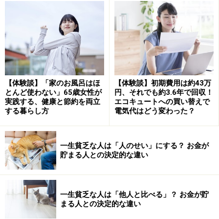
の「家具作り」、100円ショップのアイテムを活用した
お手軽DIYまで。ちなみに私は、猫に破壊された柱やふ
すまを補修する動画を夢中で見ています。
●体を動かしたい
ズンバやエアロビ、座ったままできる「ヨガ」や「スト
【体験談】「家のお風呂はほ
【体験談】初期費用は約43万
レッチ」など、種類も強度も千差万別。「マンション
とんど使わない」65歳女性が
円、それでも約3.6年で回収！
OK」「初級」などバリエーションが豊富で、天気に左右
実践する、健康と節約を両立
エコキュートへの買い替えで
する暮らし方
電気代はどう変わった？
されず自宅で安全に試せます。
「解説動画」で学びのハードルが下がる
一生貧乏な人は「人のせい」にする？ お金が
貯まる人との決定的な違い
文字主体のテキストだけでは挫折しそうな勉強も、動画
ならスッと頭に入ってくることがあります。
一生貧乏な人は「他人と比べる」？ お金が貯
ある知人は、65歳で難関の「社会保険労務士（社労
まる人との決定的な違い
士）」試験に見事合格しました。一度不合格になり挫折