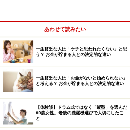
「時短料理」なのか「本格的なお菓子作り」「パン作
り」なのか、あるいは「発酵食品の深掘り」なのか。本
格中華やイタリアンなど、専門的なレシピも豊富で、自
あわせて読みたい
分のこだわりが見えてきます。
一生貧乏な人は「ケチと思われたくない」と思
う？ お金が貯まる人との決定的な違い
一生貧乏な人は「お金がないと始められない」
と考える？ お金が貯まる人との決定的な違い
【体験談】ドラム式ではなく「縦型」を選んだ
60歳女性。老後の洗濯機選びで大切にしたこ
と
●DIYが好き
障子の補修といった「実用的な手入れ」から、自分好み