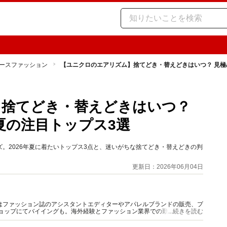
ースファッション
【ユニクロのエアリズム】捨てどき・替えどきはいつ？ 見極め
】捨てどき・替えどきはいつ？
年夏の注目トップス3選
。2026年夏に着たいトップス3点と、迷いがちな捨てどき・替えどきの判
更新日：2026年06月04日
はファッション誌のアシスタントエディターやアパレルブランドの販売、プ
ショップにてバイイングも。海外経験とファッション業界での勤務経験から
...続きを読む
報をご提供します。