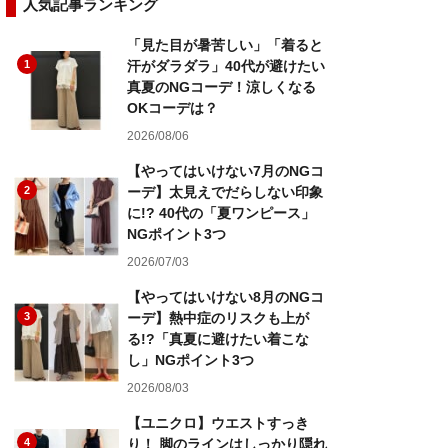
人気記事ランキング
「見た目が暑苦しい」「着ると
1
汗がダラダラ」40代が避けたい
真夏のNGコーデ！涼しくなる
OKコーデは？
2026/08/06
【やってはいけない7月のNGコ
2
ーデ】太見えでだらしない印象
に!? 40代の「夏ワンピース」
NGポイント3つ
2026/07/03
【やってはいけない8月のNGコ
3
ーデ】熱中症のリスクも上が
る!?「真夏に避けたい着こな
し」NGポイント3つ
2026/08/03
【ユニクロ】ウエストすっき
4
り！ 脚のラインはしっかり隠れ