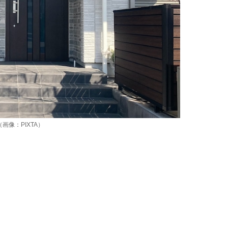
像：PIXTA）