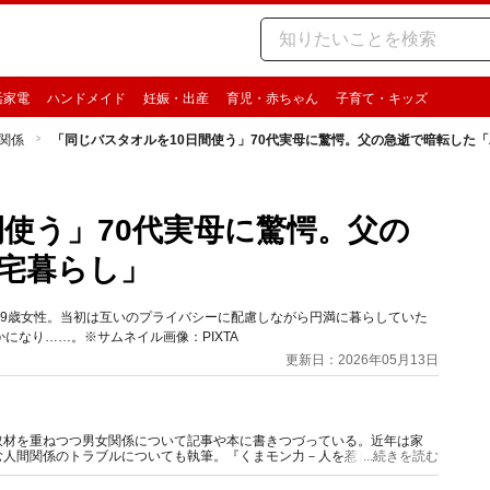
活家電
ハンドメイド
妊娠・出産
育児・赤ちゃん
子育て・キッズ
関係
「同じバスタオルを10日間使う」70代実母に驚愕。父の急逝で暗転した
間使う」70代実母に驚愕。父の
宅暮らし」
49歳女性。当初は互いのプライバシーに配慮しながら円満に暮らしていた
になり……。※サムネイル画像：PIXTA
更新日：2026年05月13日
取材を重ねつつ男女関係について記事や本に書きつづっている。近年は家
む人間関係のトラブルについても執筆。『くまモン力－人を惹きつける愛と
...続きを読む