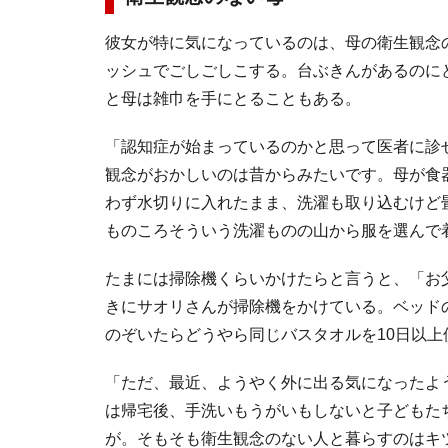
彼女が特に気になっているのは、母の衛生観念
ッシュでごしごしこする。台ぶきんがあるのに
と母は雑巾を手にとることもある。
「認知症が始まっているのかと思って医者に診
観念がおかしいのは昔からみたいです。母が食
わず水切りに入れたまま、洗濯も取り込むけど
ものころそういう洗濯ものの山から服を選んで
たまには掃除機くらいかけたらと言うと、「お
きにサオリさんが掃除機をかけている。ベッド
のぞいたらどうやら同じバスタオルを10日以上
「ただ、最近、ようやく外に出る気になったよ
は帰宅後、手洗いもうがいもしないと子どもた
が。そもそも衛生観念のない人と暮らすのはキ