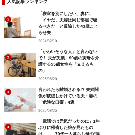
人気記事ランキング
「寝室を別にしたい」妻に、
1
「イヤだ、夫婦は同じ部屋で寝
るべきだ」と反論した43歳こじ
らせ夫
2024/02/10
「かわいそうな人」と言わない
2
で！ 夫が失業、90歳の実母を介
護する55歳女性を「支えるも
の」
2025/06/20
言われたら離婚される!? 夫婦関
3
係が破綻しかけている夫・妻の
「危険な口癖」4選
2025/08/25
「電話では元気だったのに」1年
4
ぶりに帰省した娘が見たもの
は……。70代一人暮らし母の“異