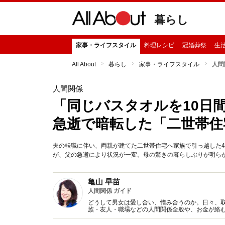
暮らし
家事・ライフスタイル
料理レシピ
冠婚葬祭
生
All About
暮らし
家事・ライフスタイル
人間
人間関係
「同じバスタオルを10日
急逝で暗転した「二世帯住
夫の転職に伴い、両親が建てた二世帯住宅へ家族で引っ越した
が、父の急逝により状況が一変。母の驚きの暮らしぶりが明らか
亀山 早苗
人間関係 ガイド
どうして男女は愛し合い、憎み合うのか。日々、
族・友人・職場などの人間関係全般や、お金が絡
魅力の秘密』など著書多数。