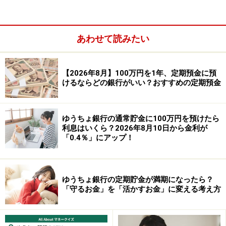
あわせて読みたい
預入金額：50万円以上（1円単位）
※新規口座開設であれば、「新規口座開設優遇プラン ス
【2026年8月】100万円を1年、定期預金に預
けるならどの銀行がいい？おすすめの定期預金
ターワン円定期預金」が利用でき、1年ものの金利が年
1.28％になる。預入金額50万円以上で、インターネット
限定。預入期限は口座開設日の翌々月末まで。
ゆうちょ銀行の通常貯金に100万円を預けたら
利息はいくら？2026年8月10日から金利が
「0.4％」にアップ！
③愛媛銀行 四国八十八カ所支店
商品名：
だんだん定期預金ワイド
ゆうちょ銀行の定期貯金が満期になったら？
金利：1.15％
「守るお金」を「活かすお金」に変える考え方
預入期間：1年
預入金額：100万円以上300万円以下（1円単位）