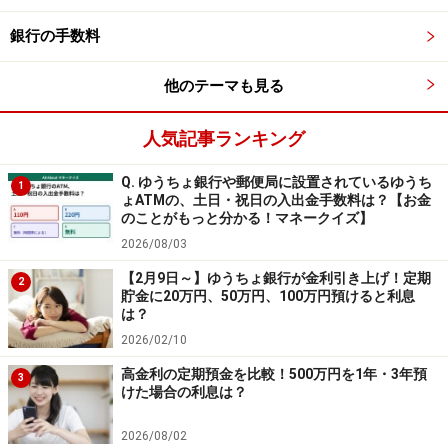
銀行の手数料
⑥UI銀行
他のテーマも見る
商品名：スーパー定期預金
金利：1.00％
人気記事ランキング
預入期間：1年
Q. ゆうちょ銀行や郵便局に設置されているゆうち
1
預入金額：1円以上1000万円未満（1円単位）
ょATMの、土日・祝日の入出金手数料は？【お金
のことがもっと分かる！マネークイズ】
※新規口座開設であれば、「4周年記念 新規口座開設者限
2026/08/03
定！定期預金キャンペーン」が利用でき、金利が年
【2月9日～】ゆうちょ銀行が金利引き上げ！定期
2
1.25％となる。
貯金に20万円、50万円、100万円預けると利息
は？
2026/02/10
2025年10月1日～2026年5月31日に新規口座を開設し、
高金利の定期預金を比較！500万円を1年・3年預
2026年2月12日～5月31日のキャンペーン期間中に1年も
3
けた場合の利息は？
の「Anniversary定期預金」へ新規で預け入れることが条
件。「Anniversary定期預金」は1人1口座のみで、預入金
2026/08/02