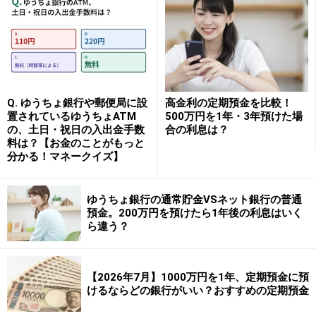
※1人300万円まで。特別金利プラン適用。終了時期は未
定。
※新規口座開設であれば、「新規口座開設限定定期預
金」が利用でき、1年ものの金利が年1.25％になる。預入
Q. ゆうちょ銀行や郵便局に設
高金利の定期預金を比較！
置されているゆうちょATM
500万円を1年・3年預けた場
金額は100万円以上1000万円以内で、3カ月ものと1年も
の、土日・祝日の入出金手数
合の利息は？
のを合わせて1人1000万円が上限。預入期限は口座開設
料は？【お金のことがもっと
分かる！マネークイズ】
日の翌々月末まで。
ゆうちょ銀行の通常貯金VSネット銀行の普通
④オリックス銀行
預金。200万円を預けたら1年後の利息はいく
ら違う？
商品名：eダイレクト定期預金～インターネット取
引専用預金～スーパー定期300
【2026年7月】1000万円を1年、定期預金に預
金利：1.05％
けるならどの銀行がいい？おすすめの定期預金
預入期間：1年