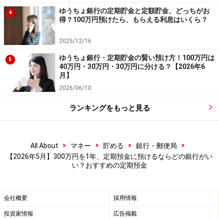
額は1円以上500万円以下。募集総額500億円に到達した
ゆうちょ銀行の定期貯金と定額貯金、どっちがお
4
時点で取扱終了。
得？100万円預けたら、もらえる利息はいくら？
2025/12/16
⑦徳島大正銀行 とくぎんネット支店
ゆうちょ銀行・定期貯金の賢い預け方！100万円は
5
40万円・30万円・30万円に分ける？【2026年6
商品名：ネット支店スーパーとくとく定期預金
月】
2026/06/10
金利：1.00％
預入期間：1年
ランキングをもっと見る
預入金額：10万円以上300万円まで（1円単位）
※1人300万円まで。
>
>
>
>
All About
マネー
貯める
銀行・郵便局
【2026年5月】300万円を1年、定期預金に預けるならどの銀行がい
い？おすすめの定期預金
会社概要
採用情報
投資家情報
広告掲載