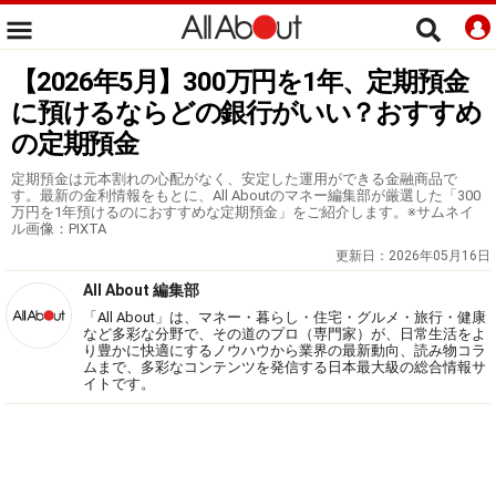
【2026年5月】300万円を1年、定期預金
に預けるならどの銀行がいい？おすすめ
の定期預金
定期預金は元本割れの心配がなく、安定した運用ができる金融商品で
す。最新の金利情報をもとに、All Aboutのマネー編集部が厳選した「300
万円を1年預けるのにおすすめな定期預金」をご紹介します。※サムネイ
ル画像：PIXTA
更新日：
2026年05月16日
All About 編集部
「All About」は、マネー・暮らし・住宅・グルメ・旅行・健康
など多彩な分野で、その道のプロ（専門家）が、日常生活をよ
り豊かに快適にするノウハウから業界の最新動向、読み物コラ
ムまで、多彩なコンテンツを発信する日本最大級の総合情報サ
イトです。