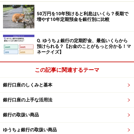
預入金額：300万円以上1000万円未満（1円単位）
50万円を10年預けると利息はいくら？長期で
※新規口座開設の場合は、「eダイレクト定期預金 優遇金
増やす10年定期預金を銀行別に比較
利プログラム」が利用でき、1年ものは金利年1.20％とな
る。預入上限額は1000万円。申し込みは、口座開設日か
Q. ゆうちょ銀行の定期貯金、最低いくらから
ら翌々月末日まで。
預けられる？【お金のことがもっと分かる！マ
ネークイズ】
⑤清水銀行 清水みなとインターネット支店
この記事に関連するテーマ
商品名：清水みなとインターネット支店専用定期預
銀行口座のしくみと基本
金（Bon Voyage）
金利：1.039％
銀行口座の上手な活用法
預入期間：1年
銀行の取扱い商品
預入金額：10万円以上（1円単位）
※新たに預け入れる資金が対象。
ゆうちょ銀行の取扱い商品