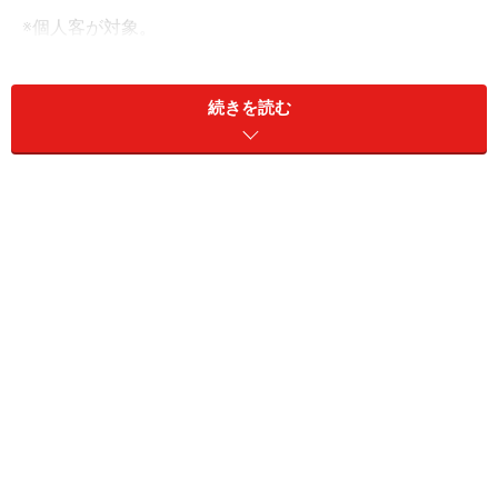
※個人客が対象。
②東京スター銀行
続きを読む
商品名：スターワン円定期預金プラス＜インターネ
ット限定＞
金利：1.15％
預入期間：1年