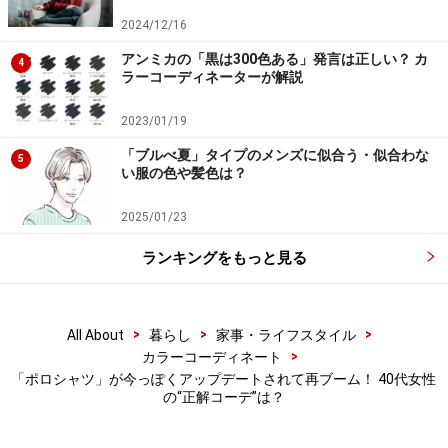
2024/12/16
スラックスのグレーは無彩色の中でも柔らかさがあるた
アンミカの「黒は300色ある」発言は正しい？ カ
め、ブラック一色でまとめるより抜け感が出ています。
4
ラーコーディネーターが解説
トートバッグとローファーを同じブラックでそろえるこ
とで、コーディネート全体に視覚的なまとまりと重心が
2023/01/19
生まれ、散漫な印象を防いでいます。
「ブルべ夏」タイプのメンズに似合う・似合わな
5
い服の色や髪色は？
マーメイドシルエットのポロ襟ワンピース
2025/01/23
ランキングをもっと見る
出典：WAER
この
写真
は、ネイビーをメインに、ホワイトとベージュ
>
>
>
All About
暮らし
家事・ライフスタイル
で軽さと抜け感をプラスする、春夏の定番配色。ワンピ
>
カラーコーディネート
ースという全身を覆う大きな面積でネイビーを使うこと
「ポロシャツ」が今っぽくアップデートされて再ブーム！ 40代女性
で、コーディネートに統一感と落ち着きが自然に生まれ
の“正解コーデ”は？
ます。ネイビーは紺色の深みがあるため、明るい春夏カ