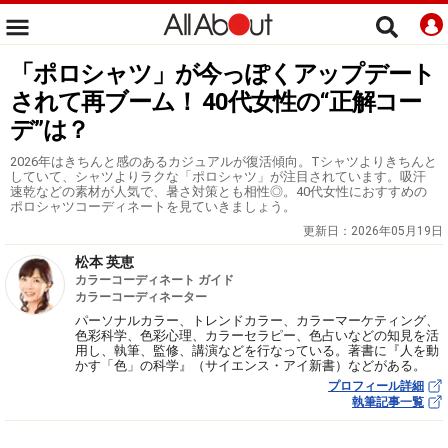
「ポロシャツ」が今っぽくアップデート
されて再ブーム！ 40代女性の“正解コー
デ”は？
2026年はきちんと感のあるカジュアルが復活傾向。Tシャツよりきちんと
していて、シャツよりラクな「ポロシャツ」が注目されています。吸汗
速乾などの素材が人気で、暑さ対策とも相性◎。40代女性におすすめの
ポロシャツコーディネートを見ていきましょう。
更新日：
2026年05月19日
松本 英恵
カラーコーディネート ガイド
カラーコーディネーター
パーソナルカラー、トレンドカラー、カラーマーケティング、
色彩科学、色彩心理、カラーセラピー、色占いなどの知見を活
用し、執筆、監修、講演などを行なっている。著書に『人を動
かす「色」の科学』（サイエンス・アイ新書）などがある。
プロフィール詳細
執筆記事一覧