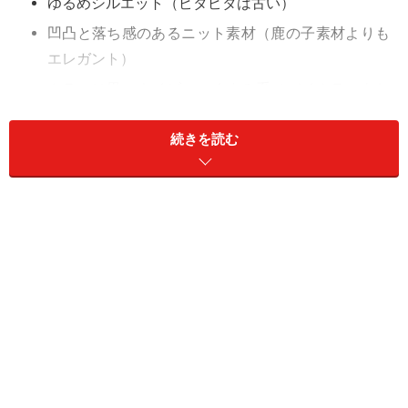
ゆるめシルエット（ピタピタは古い）
凹凸と落ち感のあるニット素材（鹿の子素材よりも
エレガント）
カラーは黒・ネイビー・くすみ系（バイカラーもお
しゃれ）
続きを読む
今回は40代女性におすすめのポロシャツのコーディネー
トを見ていきましょう。
ラコステの定番ポロシャツの進化系
出典：WAER
この
写真
は、ワニのマークでおなじみ「ラコステ」の定
番ポロシャツを今っぽくアレンジした別注品。ボックス
シルエットに変更し、ネックの開きを深く襟を小さく、
前裾が短いドロップテイル仕様にして、インでもアウト