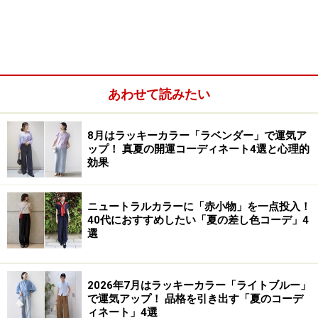
でも決まりやすい1枚になりました。
あわせて読みたい
8月はラッキーカラー「ラベンダー」で運気ア
ップ！ 真夏の開運コーディネート4選と心理的
効果
ニュートラルカラーに「赤小物」を一点投入！
40代におすすめしたい「夏の差し色コーデ」4
選
ブラウンのポロシャツがアースカラーの落ち着きと上品
2026年7月はラッキーカラー「ライトブルー」
さを出し、裾にレースがあしらわれたオフホワイトのパ
で運気アップ！ 品格を引き出す「夏のコーデ
ィネート」4選
ンツが明るさと軽さを加え、春らしい清潔感を演出。ポ