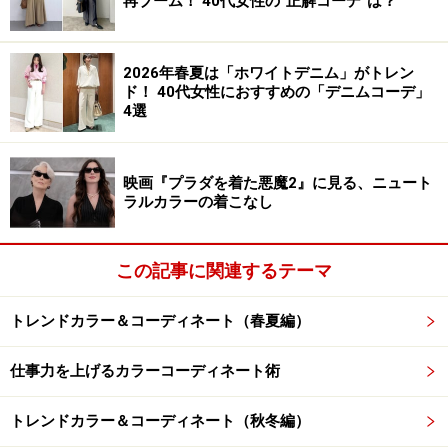
再ブーム！ 40代女性の“正解コーデ”は？
この
写真
は、ニットならではの凹凸感が、ワントーンの
着こなしにも奥行きのある表情と遊び心をプラス。コン
パクトなシルエットながら、身体のラインを拾いすぎず
2026年春夏は「ホワイトデニム」がトレン
ド！ 40代女性におすすめの「デニムコーデ」
快適なフィット感を実現しています。レトロだけど新鮮
4選
さのある都会派ポロニットです。
映画『プラダを着た悪魔2』に見る、ニュート
上（ブラウン）→下（ベージュ）と、明度を徐々に明る
ラルカラーの着こなし
くする縦グラデーションにしたことで、視線が自然に上
から下へ流れ、脚長・スタイルアップ効果が生まれま
す。ブラウンのバッグをブラウンのポロと合わせること
この記事に関連するテーマ
で、全体が1つのまとまりに。バッグだけ浮いて見える
トレンドカラー＆コーディネート（春夏編）
ことがなく、洗練されたまとまり感が出ています。
仕事力を上げるカラーコーディネート術
色数を絞っている分、リブニットのポロシャツ（凹凸
感・チェック柄のような編地）とナイロンタフタのフレ
トレンドカラー＆コーディネート（秋冬編）
アスカート（光沢・軽やかさ）という素材のコントラス