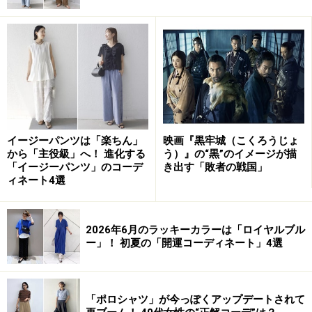
ロシャツの鹿の子素材とパンツのレース素材という異素
材の組み合わせが、単調にならない奥行きを生んでいま
す。
ブラウン×オフホワイトは、コントラストが穏やかで、強
すぎず弱すぎない、柔らかなメリハリが生まれます。柔
らかみのあるナチュラルトーンで統一されているため、
イージーパンツは「楽ちん」
映画『黒牢城（こくろうじょ
洗練された印象に。暗め（ブラウン）×明るめ（オフホワ
から「主役級」へ！ 進化する
う）』の“黒”のイメージが描
「イージーパンツ」のコーデ
き出す「敗者の戦国」
イト）の上下配置は、視線を縦に誘導してスタイルアッ
ィネート4選
プ効果を高めます。
2026年6月のラッキーカラーは「ロイヤルブル
リブの凹凸でチェック見えする都会派ポロ
ー」！ 初夏の「開運コーディネート」4選
ニット
出典：WAER
「ポロシャツ」が今っぽくアップデートされて