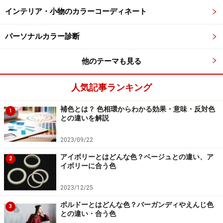
トで単調さを回避。さらに、コンパクトトップスとボリ
インテリア・小物のカラーコーディネート
ュームフレアスカートの組み合わせで、シルエットにメ
リハリをつけています。
パーソナルカラー診断
他のテーマも見る
サックスブルー×ブラウンのバイカラーポロ
ニット
人気記事ランキング
補色とは？ 色相環からわかる効果・意味・反対色
出典：WAER
1
との違いを解説
この
写真
は、ブラック・グレーというモノトーンベース
2023/09/22
に、ブルーのポロニットを1点だけ差し込むというアク
アイボリーとはどんな色？ベージュとの違い、ア
セントカラーの使い方が巧みなコーディネート。サック
2
イボリーに合う色
スブルーとブラウンのバイカラーのポロニットが、モノ
トーンコーディネートの橋渡し役となり、ブルーを使い
2023/12/25
ながらも甘さゼロ・クールでシャープな大人カジュアル
ボルドーとはどんな色？バーガンディやえんじ色
3
に仕上がっています。
との違い・合う色