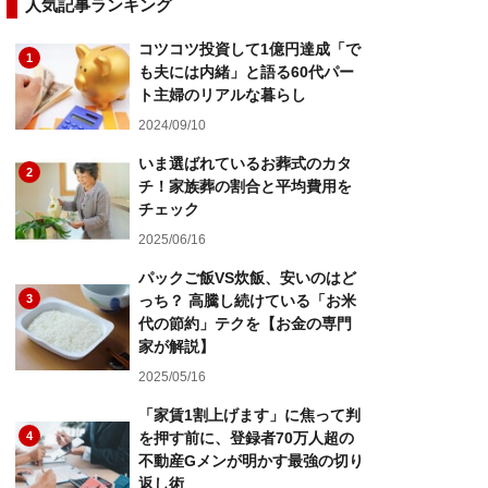
人気記事ランキング
コツコツ投資して1億円達成「で
1
も夫には内緒」と語る60代パー
ト主婦のリアルな暮らし
2024/09/10
いま選ばれているお葬式のカタ
2
チ！家族葬の割合と平均費用を
チェック
2025/06/16
パックご飯VS炊飯、安いのはど
3
っち？ 高騰し続けている「お米
代の節約」テクを【お金の専門
家が解説】
2025/05/16
「家賃1割上げます」に焦って判
4
を押す前に、登録者70万人超の
不動産Gメンが明かす最強の切り
返し術