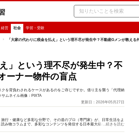
習
・経営
社会
学習・受験
「大家の代わりに税金を払え」という理不尽が発生中？不動産Gメンが教える
え」という理不尽が発生中？不
オーナー物件の盲点
スクを背負わされるケースがあるのをご存じですか。借り主を襲う「代理納
ムネイル画像：PIXTA
更新日：2026年05月27日
グルメ・旅行・健康など多彩な分野で、その道のプロ（専門家）が、日常生活をよ
、読み物コラムまで、多彩なコンテンツを発信する日本最大級の総合情報サ
...続きを読む