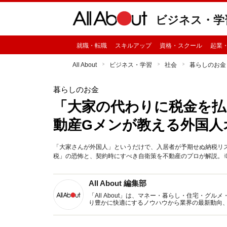
ビジネス・学
就職・転職
スキルアップ
資格・スクール
起業
All About
ビジネス・学習
社会
暮らしのお金
暮らしのお金
「大家の代わりに税金を払
動産Gメンが教える外国人
「大家さんが外国人」というだけで、入居者が予期せぬ納税リ
税」の恐怖と、契約時にすべき自衛策を不動産のプロが解説。※サ
All About 編集部
「All About」は、マネー・暮らし・住宅・
り豊かに快適にするノウハウから業界の最新動向
イトです。