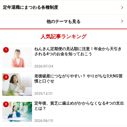
老後の生活費の目安は「現役時代の60～
定年退職にまつわる各種制度
70％」
他のテーマも見る
老後の生活費は、一般的に
現役時代の60～70％程度が1
つの目安
とされています
。
まずは「今の支出」と「老後
人気記事ランキング
を目指す枠」の差がどれくらいあるのかを意識すること
から始めましょう。
ねんきん定期便の見込額に注意！年金から天引き
1
される4つのお金を知っておこう
そのうえで、老後には不要になりそうな支出を引き算。
2026/07/24
次に、これから増える可能性のある支出については、あ
らかじめ予算に足し算、または別枠で管理しておきまし
老後破産につながりやすい？ やりがちな3大NG習
2
慣と口ぐせ
ょう。
2025/12/21
統計データや年金見込み額も参考にしながら、夫婦2人
定年後、貧乏に歯止めがかからなくなる4つの支出
にとって本当に必要なお金の優先順位を整理していくこ
3
とは？
と。この話し合いのプロセスが、安心の老後生活へとつ
ながります。
2026/06/15