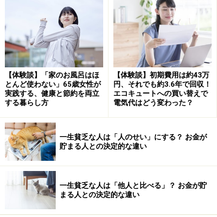
現在の支出をチェックすると、リタイアと同時に自然と
消えていく「現役時代ならではのコスト」が意外と多い
ことに気付くはずです。
例えば、スーツや仕事用の衣類、クリーニング代などは
代表的な例です。また、住宅ローンの完済や子どもの独
【体験談】「家のお風呂はほ
【体験談】初期費用は約43万
立によって、住居費や教育費の負担が軽くなる家庭も多
とんど使わない」65歳女性が
円、それでも約3.6年で回収！
実践する、健康と節約を両立
エコキュートへの買い替えで
いでしょう。
する暮らし方
電気代はどう変わった？
さらに、保険の見直しも重要です。子どもが独立した後
は、高額な死亡保障が不要になるケースもあります。
現
一生貧乏な人は「人のせい」にする？ お金が
在の夫婦の暮らしに合わせて保障内容を整理すること
貯まる人との決定的な違い
で、毎月の固定費を抑えやすくなります。
夫婦で一緒に支出を見直すことは、これからの暮らし方
一生貧乏な人は「他人と比べる」？ お金が貯
やお金の使い方を共有する機会にもなります。
まる人との決定的な違い