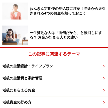
ステップ3：老後に増えそうな費用を確認
ねんきん定期便の見込額に注意！年金から天引
老後の家計では、将来に備えるための支出を考えておく
きされる4つのお金を知っておこう
ことも大切。特に意識したいのが、
医療費や介護関連の
費用です。
定期的な健康診断や歯のメンテナンス、体力
維持のための運動などは、健康な生活を続けるために欠
一生貧乏な人は「面倒だから」と後回しにす
る？ お金が貯まる人との違い
かせません。
また、住まいにかかる費用も見落とせません。賃貸であ
この記事に関連するテーマ
れば更新料や火災保険料、持ち家であれば給湯器やエア
コンの買い替え、水回りの修繕などに備える必要があり
老後の生活設計・ライフプラン
ます。予備費として一定額を確保しておくことが重要で
す。
老後の生活費と家計管理
さらに、いざというときに備え、「どの口座から支払う
老後にもらえるお金
のか」「誰が手続きをするのか」などを夫婦で共有して
おくと、将来の不安を軽減しやすくなります。
老後資金の貯め方