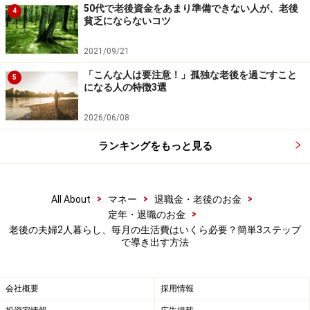
50代で老後資金をあまり準備できない人が、老後
4
貧乏にならないコツ
※記事内容は執筆時点のものです。最新の内容をご確認くださ
い。
本記事の内容は一般的な情報提供を目的としており、特定の金融
2021/09/21
商品や投資行動を推奨するものではありません。
投資や資産運用に関する最終的なご判断はご自身の責任において
「こんな人は要注意！」孤独な老後を過ごすこと
5
行ってください。
になる人の特徴3選
掲載情報の正確性・完全性については十分に配慮しております
が、その内容を保証するものではなく、これに基づく損失・損害
2026/06/08
などについて当社は一切の責任を負いません。
最新の情報や詳細については、必ず各金融機関やサービス提供者
ランキングをもっと見る
の公式情報をご確認ください。
【編集部からのお知らせ】
・「家計」について、
アンケート（2026/8/31まで）
を実施
>
>
>
All About
マネー
退職金・老後のお金
中です！
>
定年・退職のお金
※抽選で20名にAmazonギフト券1000円分プレゼント
老後の夫婦2人暮らし、毎月の生活費はいくら必要？簡単3ステップ
※謝礼付きの限定アンケートやモニター企画に参加が可能に
で導き出す方法
なります
会社概要
採用情報