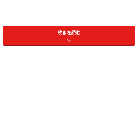
続きを読む
また「ねんきん定期便」などを確認し、自分たちが将来
どのくらい年金を受け取れるのか把握しておくようにし
ましょう。
⚫︎65歳以上、夫婦2人暮らしの平均的な生活費は？
総務省
「2024年（令和6年）家計の概要」
によると、65
歳以上の夫婦無職世帯の実収入は月25万2818円、税金や
社会保険料を差し引いた所得は22万2462円でした。一
方、
消費支出（社会保険料などを除く支出）は25万6521
円
となっており、約3万4000円の赤字となる計算です。