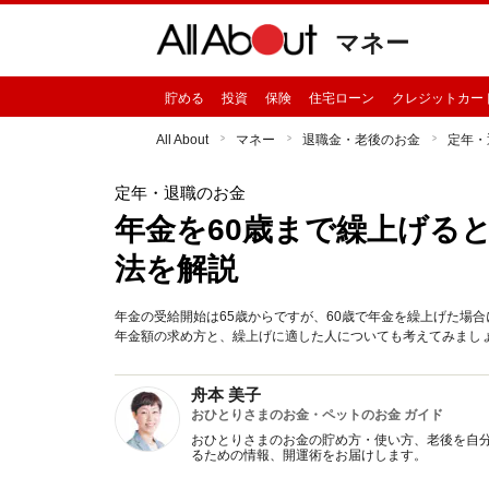
マネー
貯める
投資
保険
住宅ローン
クレジットカー
All About
マネー
退職金・老後のお金
定年・
定年・退職のお金
年金を60歳まで繰上げる
法を解説
年金の受給開始は65歳からですが、60歳で年金を繰上げた場
年金額の求め方と、繰上げに適した人についても考えてみましょう。
舟本 美子
おひとりさまのお金・ペットのお金 ガイド
おひとりさまのお金の貯め方・使い方、老後を自
るための情報、開運術をお届けします。