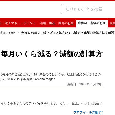
ド・電子マネー・ポイント
結婚・出産・教育のお金
退職金・老後のお金
税
退職のお金
年金を60歳まで繰上げると毎月いくら減る？減額の計算方法を解説
と毎月いくら減る？減額の計算方
合に毎月の年金額はどれくらい減るのでしょうか。繰上げ受給を行う場合の
※サムネイル画像：amanaimages
更新日：2026年05月23日
分らしく暮らすためのアドバイスをします。また、一生涯、ペットと共生す
プロフィール詳細