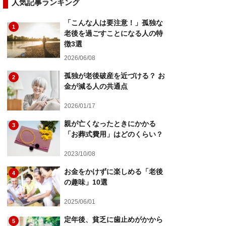
人気記事ランキング
「こんな人は要注意！」孤独な
1
老後を過ごすことになる人の特
徴3選
2026/06/08
孤独が老後破産を近づける？ お
2
金が減る人の共通点
2026/01/17
親が亡くなったときにかかる
3
「お葬式費用」はどのくらい？
2023/10/08
お金をかけずに楽しめる「老後
4
の趣味」10選
2025/06/01
定年後、貧乏に歯止めがかから
5