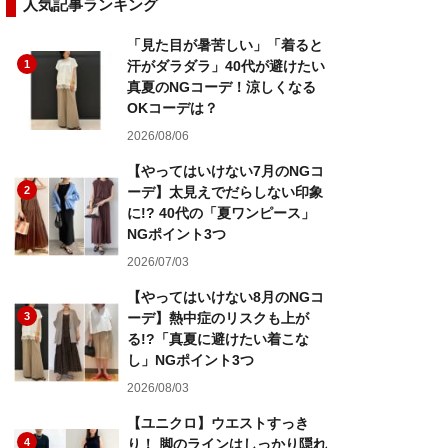
人気記事ランキング
「見た目が暑苦しい」「着ると
1
汗がダラダラ」40代が避けたい
真夏のNGコーデ！涼しくなる
OKコーデは？
2026/08/06
【やってはいけない7月のNGコ
2
ーデ】太見えでだらしない印象
に!? 40代の「夏ワンピース」
NGポイント3つ
2026/07/03
【やってはいけない8月のNGコ
3
ーデ】熱中症のリスクも上が
る!?「真夏に避けたい着こな
し」NGポイント3つ
2026/08/03
【ユニクロ】ウエストすっき
4
り！ 脚のラインはしっかり隠れ