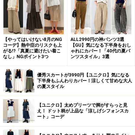
ホワイトも少しならぬれても目立ちにくいカラーなので
すが、肌に張りつくぐらいぬれてしまうと、肌が透けて
見えたり、下着の色を拾ったりする可能性もあるので、
大雨の日は注意が必要です。
【やってはいけない8月のNG
ALL2990円の神パンツ3選
NG2. 汗の臭いが残りやすい「厚手の綿
コーデ】熱中症のリスクも上
【GU】気になる下半身をおし
がる!?「真夏に避けたい着こ
ゃれにカバー！「40代の夏パ
100％Tシャツ」
なし」NGポイント3つ
ンツスタイル」3選
6月の日本の平均気温は、日中20℃～25℃前後といわれ
ています。湿度が高いため、実際はそれより暑く感じら
優秀スカートが3990円【ユニクロ】気になる
下半身もふんわりカバー！涼しくて甘めな大人
れて、少し動いただけで汗をかいてしまうほど蒸し暑い
の夏スタイル
ことも。そんなときに避けたいのは、コットン100％素
材の厚手Tシャツです。
【ユニクロ】太めプリーツで脚がすらっと見
え！ ドット柄が上品な「涼しげシフォンスカ
「ヘビーウェイト」とも呼ばれるような厚手の綿素材
ート」コーデ
は、透けないTシャツとしてこれ1枚で着られて便利なア
イテム。型崩れもしにくく耐久性も高いのが特徴です