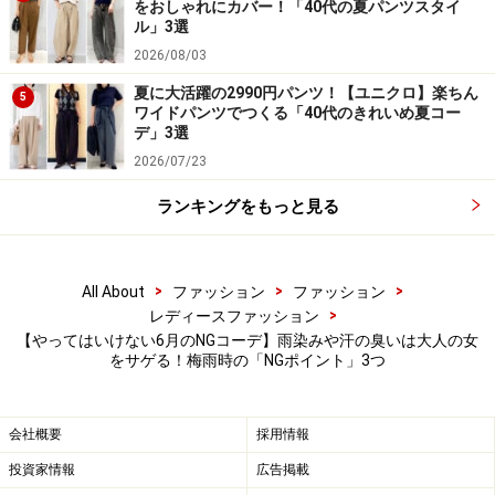
など濃い色のものがおすすめです。このパンツのよう
をおしゃれにカバー！「40代の夏パンツスタイ
ル」3選
に、水や汚れにも強い撥水加工がされているものを選ぶ
2026/08/03
のも◎。
夏に大活躍の2990円パンツ！【ユニクロ】楽ちん
5
ワイドパンツでつくる「40代のきれいめ夏コー
悪天候の日はもちろん、レジャーやアウトドアなどでも
デ」3選
はけるので、1本あると頼りになるアイテムです。
2026/07/23
気になる項目がある人は、ぜひ参考にしてみてください
ランキングをもっと見る
ね。
>
>
>
All About
ファッション
ファッション
※記事内容は執筆時点のものです。最新の内容をご確認くださ
>
レディースファッション
い。
【やってはいけない6月のNGコーデ】雨染みや汗の臭いは大人の女
をサゲる！梅雨時の「NGポイント」3つ
【編集部おすすめの購入サイト】
会社概要
採用情報
Amazonで人気のレディースファッションをチェッ
ク！
投資家情報
広告掲載