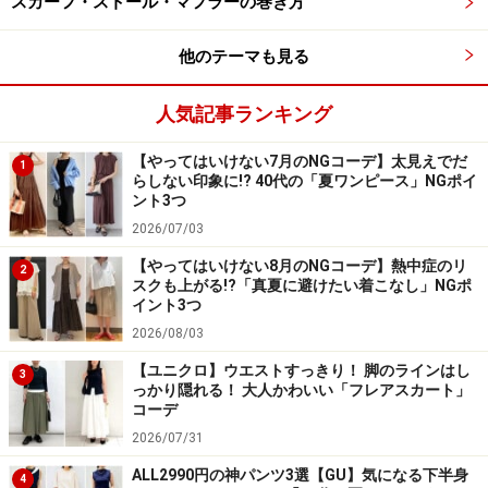
スカーフ・ストール・マフラーの巻き方
パンツ」コーデ
他のテーマも見る
雨が上がったとしても、汚れやすいのがパンツの裾で
す。特に白やベージュなどの明るいベーシックカラーは
人気記事ランキング
要注意。
【やってはいけない7月のNGコーデ】太見えでだ
1
らしない印象に!? 40代の「夏ワンピース」NGポイ
歩いているだけで地面から跳ね返った泥が裾に付着した
ント3つ
り、ぬれた傘や荷物がパンツに触れて汚れてしまったり
2026/07/03
ということが起きやすくなります。
【やってはいけない8月のNGコーデ】熱中症のリ
2
スクも上がる!?「真夏に避けたい着こなし」NGポ
■OKコーデにするには
イント3つ
2026/08/03
【ユニクロ】ウエストすっきり！ 脚のラインはし
3
っかり隠れる！ 大人かわいい「フレアスカート」
【OKコーデ】ダークカラーで、撥水加工付きのパンツなら
コーデ
安心 出典：WEAR
2026/07/31
雨の日のパンツ選びは、
写真
のようなチャコールグレー
ALL2990円の神パンツ3選【GU】気になる下半身
4