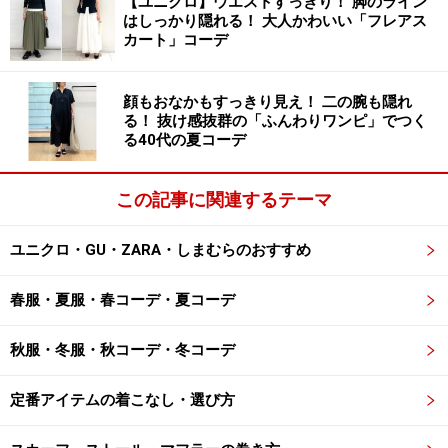
【ユニクロ】ウエストすっきり！ 脚のライン
が、逆に乾きにくい点がデメリットです。
はしっかり隠れる！ 大人かわいい「フレアス
カート」コーデ
汗を吸ってぬれてもすぐに乾かないため、嫌な臭いの原
顔もおなかもすっきり見え！ 二の腕も隠れ
因になってしまうこともあります。
る！ 抜け感抜群の「ふんわりワンピ」でつく
る40代の夏コーデ
■OKコーデにするには
この記事に関連するテーマ
【OKコーデ】Tシャツなら速乾性のあるものを選んで 出
ユニクロ・GU・ZARA・しまむらのおすすめ
典：WEAR
写真
のTシャツのようなぬれてもすぐに乾く、速乾性の
春服・夏服・春コーデ・夏コーデ
ある素材のアイテムなら臭いもこもりにくくなります。
秋服・冬服・秋コーデ・冬コーデ
ドライなタッチで、素肌にさらっと着られて快適に過ご
せるため、おすすめです。
定番アイテムの着こなし・選び方
NG3. 泥ハネなどが目立つ「白やベージュの