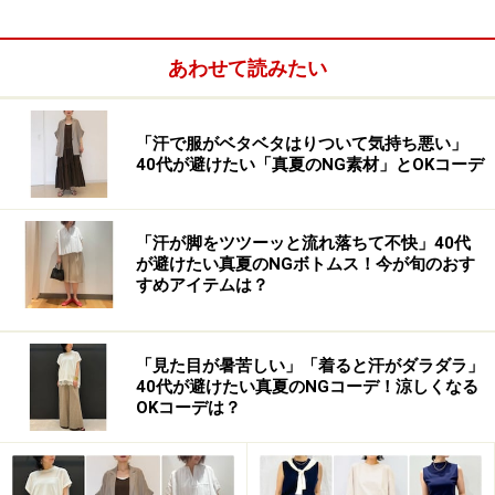
あわせて読みたい
「汗で服がベタベタはりついて気持ち悪い」
40代が避けたい「真夏のNG素材」とOKコーデ
■OKコーデにするには
「汗が脚をツツーッと流れ落ちて不快」40代
が避けたい真夏のNGボトムス！今が旬のおす
すめアイテムは？
【OKコーデ】ブラックのワンピースならシミも目立ちにく
い 出典：WEAR
写真
のような黒やネイビー、柄の入ったアイテムならぬ
「見た目が暑苦しい」「着ると汗がダラダラ」
れても色のコントラストがつきにくく安心して着られま
40代が避けたい真夏のNGコーデ！涼しくなる
OKコーデは？
すし、万が一、服にシミが残ってもあまり目立たずにす
みます。