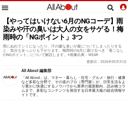
【やってはいけない6月のNGコーデ】雨
染みや汗の臭いは大人の女をサゲる！梅
雨時の「NGポイント」3つ
雨にぬれてシミになったり、汗の嫌な臭いが服についてしまったりする
と、気分も女っぷりも下がります。梅雨時の6月に避けるべき「着こなし
のNGポイント」について解説します。※画像出典：WEAR
更新日：
2026年05月31日
All About 編集部
「All About」は、マネー・暮らし・住宅・グルメ・旅行・健康
など多彩な分野で、その道のプロ（専門家）が、日常生活をよ
り豊かに快適にするノウハウから業界の最新動向、読み物コラ
ムまで、多彩なコンテンツを発信する日本最大級の総合情報サ
イトです。