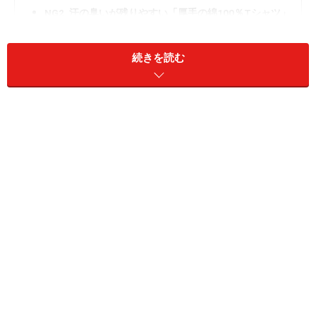
NG2. 汗の臭いが残りやすい「厚手の綿100％Tシャツ」
NG3. 泥ハネなどが目立つ「白やベージュのパンツ」コ
ーデ
続きを読む
NG1. 雨染みの跡が「目立ちやすいカラー」
のアイテム
雨の日に避けたいのは、ライトグレーやベージュ、パス
テルカラーなどの淡いカラーのアイテムです。服がぬれ
た箇所が本来の色より濃くなりますし、乾いたときにシ
ミとして残ると目立ちやすくなるのがその理由です。