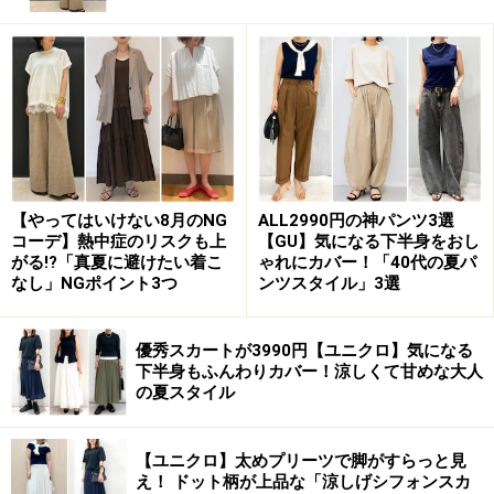
集めています。
身幅にゆとりのあるリラックスシルエットで羽織りやす
く、ショート丈のためワイドパンツやロングスカートと
も相性よし。さらりとした肌触りで、夏まで活躍してく
れそうです。
カラバリは写真のダークブラウン、オフホワイト、ブラ
【やってはいけない8月のNG
ALL2990円の神パンツ3選
コーデ】熱中症のリスクも上
【GU】気になる下半身をおし
ック、ブルーの4色。
がる!?「真夏に避けたい着こ
ゃれにカバー！「40代の夏パ
なし」NGポイント3つ
ンツスタイル」3選
優秀スカートが3990円【ユニクロ】気になる
さらっと羽織るだけでおしゃれ見えします 出典：StyleHint
下半身もふんわりカバー！涼しくて甘めな大人
の夏スタイル
写真は、ボトムスに「ウルトラストレッチアクティブワ
イドパンツ」を合わせて、ブラトップの上から「クロシ
ェVネックカーディガン」をプラスしたコーデ。カーデ
【ユニクロ】太めプリーツで脚がすらっと見
え！ ドット柄が上品な「涼しげシフォンスカ
の繊細な編み目が、着こなしのポイントになっていま