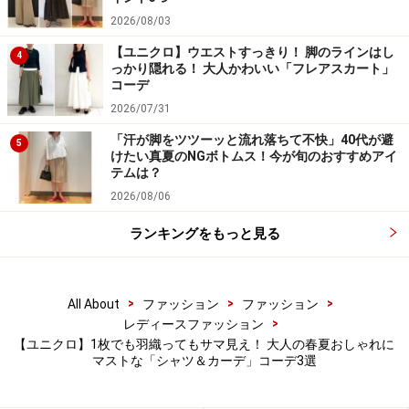
3. 旬の透け素材を品よく着られる「シアー
2026/08/03
カーデ」
【ユニクロ】ウエストすっきり！ 脚のラインはし
4
っかり隠れる！ 大人かわいい「フレアスカート」
コーデ
2026/07/31
ユニクロ シアークルーネックショートカーディガン 2990
「汗が脚をツツーッと流れ落ちて不快」40代が避
円（税込）
5
けたい真夏のNGボトムス！今が旬のおすすめアイ
テムは？
「シアークルーネックショートカーディガン」（税込
2026/08/06
2990円）は、トレンドのシアー素材をベーシックなカー
ディガンで取り入れたバランスのいい1枚。首が詰まっ
ランキングをもっと見る
ているため上品な印象で、大人の女性がきれいめに着ら
れるシアーアイテムです。
>
>
>
All About
ファッション
ファッション
>
レディースファッション
肌に触れた瞬間にひんやりと感じられ、真夏でも涼しく
【ユニクロ】1枚でも羽織ってもサマ見え！ 大人の春夏おしゃれに
着られそう。とても薄手で軽く、丸めてバッグに入れて
マストな「シャツ＆カーデ」コーデ3選
携帯できるので便利。カラバリは写真のライトブルー、