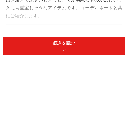
きにも重宝しそうなアイテムです。コーディネートと共
にご紹介します。
目次
1. トレンドのクロシェ風の編地の「Vネックカーデ」
続きを読む
2. ゆるっとサイズが今っぽい「メンズのリネンシャツ」
3. 旬の透け素材を品よく着られる「シアーカーデ」
1. トレンドのクロシェ風の編地の「Vネッ
クカーデ」
ユニクロ クロシェVネックカーディガン 2990円（税込）