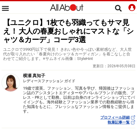
【ユニクロ】1枚でも羽織ってもサマ見
え！ 大人の春夏おしゃれにマストな「シ
ャツ＆カーデ」コーデ3選
ユニクロで3990円以下で発見！ きれい色や今っぽい素材感など、大人世
代が取り入れたい「春夏向けのシャツ＆カーディガン」を着こなしと合
わせてご紹介します。※サムネイル画像：StyleHint
更新日：
2026年05月08日
横瀬 真知子
レディースファッション ガイド
19歳で渡英。ファッション、写真を学び、帰国後はファッショ
ン誌のアシスタントエディターやアパレルブランドの販売、プ
レス・PRとして勤務。以前は自身のオンラインショップにてバ
イイングも。海外経験とファッション業界での勤務経験から得
た知識をもとに、フレッシュなファッション情報をご提供しま
す。
プロフィール詳細
執筆記事一覧