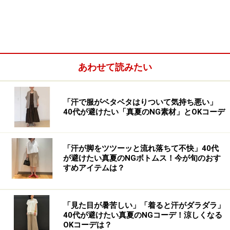
あわせて読みたい
「汗で服がベタベタはりついて気持ち悪い」
40代が避けたい「真夏のNG素材」とOKコーデ
「クロシェVネックカーディガン」（税込2990円）は、
かぎ針編みのようなクロシェ風の編地が今っぽい、新作
「汗が脚をツツーッと流れ落ちて不快」40代
が避けたい真夏のNGボトムス！今が旬のおす
のカーディガンです。
すめアイテムは？
このようなクロシェ編みや刺しゅう、パッチワークな
ど、手仕事のようなぬくもりを感じさせるクラフト感の
「見た目が暑苦しい」「着ると汗がダラダラ」
40代が避けたい真夏のNGコーデ！涼しくなる
あるファッションは、2026年のトレンドとしても注目を
OKコーデは？