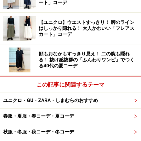
ート」コーデ
す。
【ユニクロ】ウエストすっきり！ 脚のライン
2. ゆるっとサイズが今っぽい「メンズのリ
はしっかり隠れる！ 大人かわいい「フレアス
ネンシャツ」
カート」コーデ
顔もおなかもすっきり見え！ 二の腕も隠れ
ユニクロ プレミアムリネンシャツ（メンズ） 3990円（税
る！ 抜け感抜群の「ふんわりワンピ」でつく
込）
る40代の夏コーデ
夏の定番・リネン素材を100％使用した「プレミアムリ
ネンシャツ」は、通気性や吸湿性が高く、徐々に蒸し暑
この記事に関連するテーマ
くなるこれからの季節も快適に着られるアイテム。
ユニクロ・GU・ZARA・しまむらのおすすめ
羽織りとして着たい場合は、レディースよりも丈が長
春服・夏服・春コーデ・夏コーデ
く、よりゆったりと着られるメンズの「プレミアムリネ
ンシャツ」（税込3990円）がおすすめです。女性が着る
秋服・冬服・秋コーデ・冬コーデ
と少しオーバーサイズになるため、今っぽさもプラスし