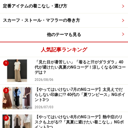
てくれます。
定番アイテムの着こなし・選び方
カラバリは写真のブルー（61）に加え、ダークブラウ
スカーフ・ストール・マフラーの巻き方
ン、ホワイト、ブラック、ピンク、ナチュラル、ベージ
ュ、ブラウン、イエロー、ライトグリーン、グリーン、
他のテーマも見る
オリーブ、ブルー（65）、ネイビーの計14色です。
人気記事ランキング
「見た目が暑苦しい」「着ると汗がダラダラ」40
1
代が避けたい真夏のNGコーデ！涼しくなるOKコー
きれい色のリネンシャツが着こなしのポイントに 出典：
デは？
StyleHint
2026/08/06
写真は、きれいなグリーンのシャツが目をひくコーディ
【やってはいけない7月のNGコーデ】太見えでだ
2
ネート。天然素材でもきれい色を選ぶと、ほっこりし過
らしない印象に!? 40代の「夏ワンピース」NGポイ
ント3つ
ぎずフレッシュな印象に仕上がりますね。グリーンにホ
2026/07/03
ワイト系のパンツを合わせた爽やかな配色も、まねした
【やってはいけない8月のNGコーデ】熱中症のリ
いポイントです。
3
スクも上がる!?「真夏に避けたい着こなし」NGポ
イント3つ