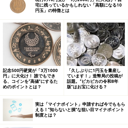
宅に残っているかもしれない「高額になる10
円玉」の特徴とは
昭和26年、昭和32年、昭和33年のギザ十の
価値が高い
14万5625円で落札された実際の10円玉（裏面） ※画像：第
127回入札誌「銀座」 Lot番号：516 10円青銅貨 昭和32年
PCGS(MS66RD) | UNC
記念500円硬貨が「3万1000
「久しぶりに1円玉を量産し
円」に大化け！ 誰でもでき
ています！」造幣局の投稿が
今回落札された10円玉は昭和32年発行のギザ十です。ま
る、コインを“高値”にするた
話題。“ピカピカの令和8年
ず、ギザ十の中で価値の高いものを発行年から確認しま
めのポイントとは？
版”はお宝に化ける？
しょう。ギザ十の中でも価値が高いといわれるのは、昭
和26年、昭和32年、昭和33年発行のものです。
実は「マイナポイント」申請すれば今でももら
える！“知らないと損”な狙い目マイナポイント
制度とは？
昭和26年はギザ十の最初の発行年です。また、ほかの年
号では1億枚以上発行されているのに対し、昭和32年は