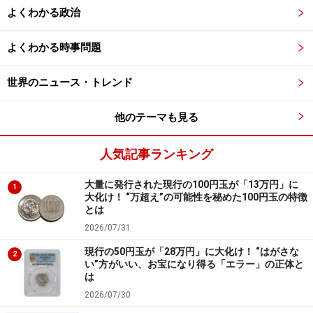
「65～70」は完全未使用とされる評価です。すでに発行
よくわかる政治
から70年近く経過している通常貨幣ですから、65以上の
よくわかる時事問題
評価となるのはそう多くありません。評価が1つ上がる
だけで価格は大きく異なってきます。
世界のニュース・トレンド
しかも「RD」評価は、銅貨の元の赤色が95％以上である
他のテーマも見る
場合に付加されます。銅貨の色は、RD、RB（元の赤色
が5％以上～95％未満）、BN（元の赤色が5％未満）で
人気記事ランキング
評価され、RDは古いものになるほどなかなか付かない最
大量に発行された現行の100円玉が「13万円」に
上級評価といってよいでしょう。そのため、14万5625円
1
大化け！ “万超え”の可能性を秘めた100円玉の特徴
という高額落札になったといえるのです。
とは
2026/07/31
ギザ十はおつりでもらえることもあり得る
現行の50円玉が「28万円」に大化け！ “はがさな
2
い”方がいい、お宝になり得る「エラー」の正体と
こんなにきれいなギザ十は、収集家でなければ保管され
は
ているケースはほとんどないといってよいかもしれませ
2026/07/30