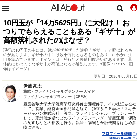
10円玉が「14万5625円」に大化け！ お
つりでもらえることもある「ギザ十」が
高額落札されたのはなぜ？
現行の10円玉の中には、縁がギザギザした通称「ギザ十」と呼ばれるも
のがあります。ギザ十の中には数十万円となるものもあり、にわかに注
目を集めています。ポイントは、発行年と未使用度合いにあります。具
体的にどのようなギザ十が高値となるか解説します。※画像：PIXTA（画
像はイメージ）
更新日：
2026年05月15日
伊藤 亮太
株式・ファイナンシャルプランナー ガイド
ファイナンシャルプランナー（CFP®）
慶應義塾大学大学院商学研究科修士課程修了。その後証券会社
にて、営業、経営企画部門等を経て、独立系ＦＰ会社「スキラ
ージャパン株式会社」設立。ファイナンシャル・プランナーと
して、家計簿診断などのライフプランニング、資産運用、保険
の見直しなどの相談を行う。執筆・講演も金融機関をはじめ多
岐に渡る。
プロフィール詳細
執筆記事一覧