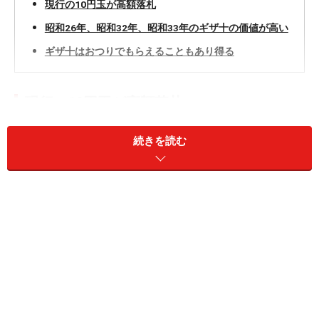
現行の10円玉が高額落札
昭和26年、昭和32年、昭和33年のギザ十の価値が高い
ギザ十はおつりでもらえることもあり得る
現行の10円玉が高額落札
現行の10円玉には側面がギザギザしているものがありま
続きを読む
す。いわゆる「ギザ十」です。ギザ十は、昭和31年を除
く昭和26年から昭和33年に発行されたものに見られま
す。当時は銅の価格が高かったこともあり、10円玉が削
られてしまわないようにするための対策だったようで
す。