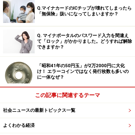
5000万枚、昭和33年は2500万枚と発行枚数が少ないこ
Q.マイナカードのICチップが壊れてしまったら
とも、高価値となる理由の1つです。
「無保険」扱いになってしまいますか？
次に、いかに当時のままのものが残っているかという観
Q. マイナポータルのパスワード入力を間違え
点が重要となります。通常10円玉は使われるほど輝きが
て「ロック」がかかりました。どうすれば解除
できますか？
失われ光沢感などはなくなっていきます。一方、完全未
使用のものは当時のまま光沢を残しています。古い貨幣
ほど完全未使用で残っているものは少なくなるため、高
「昭和41年の50円玉」が2万2000円に大化
け！ エラーコインではなく発行枚数も多いの
い価値を生むことになります。
に一体なぜ？
今回オークションで高額落札された10円玉は、2点とも
この記事に関連するテーマ
条件を満たしています。しかもコインの鑑定機関である
PCGS（Professional Coin Grading Service：世界でも評判
社会ニュースの最新トピックス一覧
の高いアメリカの第三者格付け鑑定会社）のスラブケー
スに入っており、「MS66RD」の評価を得ています。
よくわかる経済