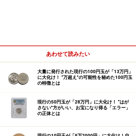
あわせて読みたい
大量に発行された現行の100円玉が「13万円」
しかしその後、50円玉や100円玉にもギザギザがついた
に大化け！ “万超え”の可能性を秘めた100円玉
ことで、手触りで判別が難しくなったため、10円玉から
の特徴とは
ギザギザはなくなり、側面はつるつるになりました。
現行の50円玉が「28万円」に大化け！ “はが
そんな経緯のある現行の10円玉ですが、2026年4月11日
さない”方がいい、お宝になり得る「エラー」
の正体とは
に終了した第127回入札誌「銀座」では、12万5000円
（手数料込みで14万5625円）で落札されたのです。一体
なぜ、高額落札となったのでしょうか？
現行の10円玉が「9万2000円」に大化け！自