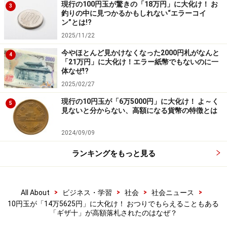
ん。そのため、数十万円になりそうなギザ十を探すのは
現行の100円玉が驚きの「18万円」に大化け！ お
3
釣りの中に見つかるかもしれない“エラーコイ
困難といえましょう。とはいえ、ギザ十自体を探すこと
ン”とは!?
はそんなに難しいことではありません。
2025/11/22
今やほとんど見かけなくなった2000円札がなんと
4
なぜなら、現在も一般に使用されているからです。おつ
「21万円」に大化け！エラー紙幣でもないのに一
体なぜ!?
りでもらう10円玉に、ギザ十が混じっていることもあり
2025/02/27
ます。そのため、発行年からお宝を探すことは可能で
す。使用感のある10円玉でも数百円といった価値となる
現行の10円玉が「6万5000円」に大化け！ よ～く
5
見ないと分からない、高額になる貨幣の特徴とは
場合があります。
2024/09/09
おつりを受け取ったらギザ十がないか探すだけでも、
ランキングをもっと見る
日々の生活にちょっぴり幸せをもたらすのではないでし
ょうか（筆者だけではないはず）？ キャッシュレスが普
及する中、あえて現金払いでおつりを受け取る楽しみを
>
>
>
>
All About
ビジネス・学習
社会
社会ニュース
得てみてはいかがでしょうか。
10円玉が「14万5625円」に大化け！ おつりでもらえることもある
「ギザ十」が高額落札されたのはなぜ？
＜参考＞