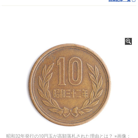
昭和32年発行の10円玉が高額落札された理由とは？ ※画像：