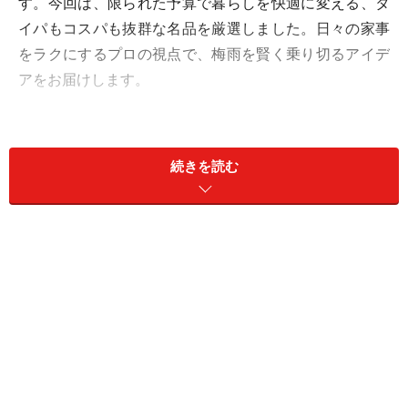
す。今回は、限られた予算で暮らしを快適に変える、タ
イパもコスパも抜群な名品を厳選しました。日々の家事
をラクにするプロの視点で、梅雨を賢く乗り切るアイデ
アをお届けします。
他人の傘と区別できる「傘グリッパー」
（キャンドゥ・セリア）
続きを読む
キャンドゥやセリア「傘グリッパー」税込110円