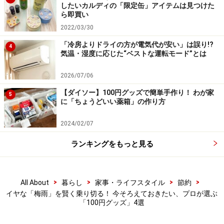
したいカルディの「限定缶」アイテムは見つけた
楽天市場で節約関連の書籍をチェック！
ら即買い
2022/03/30
「冷房よりドライの方が電気代が安い」は誤り!?
4
気温・湿度に応じた“ベストな運転モード”とは
2026/07/06
【ダイソー】100円グッズで簡単手作り！ わが家
5
に「ちょうどいい薬箱」の作り方
2024/02/07
ランキングをもっと見る
>
>
>
>
All About
暮らし
家事・ライフスタイル
節約
イヤな「梅雨」を賢く乗り切る！ 今そろえておきたい、プロが選ぶ
「100円グッズ」4選