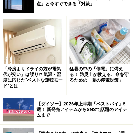
点」と今すぐできる「対策」
ダイソー「食品用乾燥剤」税込110円 JANコード：
4979909874530
湿度が高い梅雨の時期は食品の湿気も気になるところで
す。そこで活躍してくれるのがダイソーの「食品用乾燥
剤」10個入り（税込110円）。10個たっぷり入っている
上、こちらの商品は吸湿状態が分かるブルーゲル入り
で、吸湿されたら電子レンジで加熱することで繰り返し
「冷房よりドライの方が電気
猛暑の中の「停電」に備え
使えるというコスパ抜群のアイテムです。
代が安い」は誤り!? 気温・湿
る！ 防災士が教える、命を守
度に応じた“ベストな運転モー
るための「夏の停電対策」
ド”とは
すき間に入ってしっかり除湿！「湿気とり
コンパクト除湿」
【ダイソー】2026年上半期「ベストバイ」5
選！ 新発売アイテムからSNSで話題のアイテ
ムまで
ダイソー「湿気とり コンパクト除湿」税込110円 JANコー
ド：4550480304632