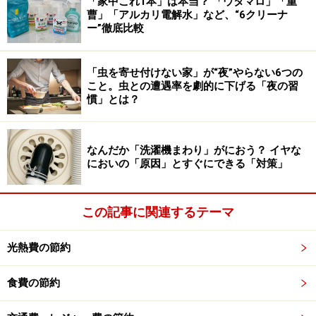
大きな除湿剤が入りにくい場所でもすき間に入りこませ
「家中これ1本」は本当？ 「ウタマロ」「重
曹」「アルカリ電解水」など、“6クリーナ
ることができるのが、ダイソーの「湿気とり コンパクト
ー”徹底比較
除湿」（税込110円）です。コンパクトでも吸湿量は
350ml、靴箱の中やクローゼットなどで大活躍してくれ
「虫を寄せ付けない家」が“夜”やらない6つの
ます。詰め替え用は2個セットで税込110円というコスパ
こと。虫との遭遇率を劇的に下げる「夜の習
のよさもおすすめの点です。
慣」とは？
手にはめるから細かいところも掃除できる
なんだか「洗濯機まわり」がにおう？ イヤな
「除菌ができる お掃除用 ウェット手袋」
においの「原因」とすぐにできる「対策」
ダイソー「除菌ができる お掃除用 ウェット手袋」税込110円
この記事に関連するテーマ
JANコード：4580417013825
梅雨のお悩みの代表といってもいいのが、カビ。特に靴
光熱費の節約
箱でカビが発生すると、ほかの靴にも移ってしまい大変
なことになってしまいます。だからこそ、梅雨時の靴箱
食費の節約
は徹底的に除菌しておきたい場所。そのようなときに役