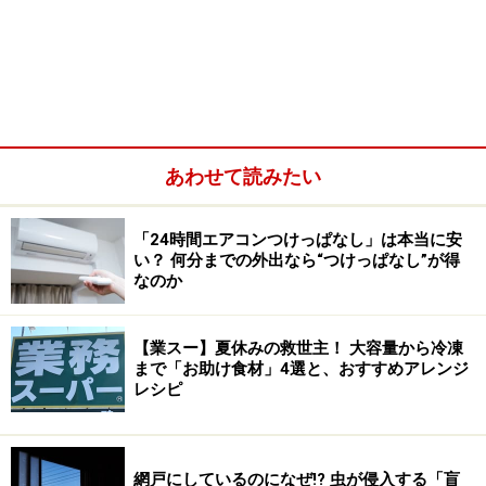
「お店の入り口にある傘立てに入れた傘を、ほかの人が
持って行ってしまう」というトラブルはよくあることで
す。故意にせよ無意識で間違えたにせよ、間違われた側
あわせて読みたい
は自分の傘がなくなってしまうので困った事態になりま
す。それを防いでくれるのが、100円ショップの「傘グ
「24時間エアコンつけっぱなし」は本当に安
リッパー」。これはセリアやキャンドゥなど、多くの
い？ 何分までの外出なら“つけっぱなし”が得
なのか
100円ショップで見かけます。
傘の持ち手部分にかぶせることで、似たようなビニール
【業スー】夏休みの救世主！ 大容量から冷凍
まで「お助け食材」4選と、おすすめアレンジ
傘でも所有者をアピールすることが可能です。
レシピ
のりもスナック菓子もパリパリ！「食品用
乾燥剤」
網戸にしているのになぜ!? 虫が侵入する「盲