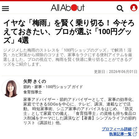
イヤな「梅雨」を賢く乗り切る！ 今そろ
えておきたい、プロが選ぶ「100円グッ
ズ」4選
ジメジメした梅雨のストレスを「100円ショップのグッズ」で解消！ 湿
気・カビ対策から掃除のコツまで、家事をラクにする便利アイテムを厳
選しました。プロの視点で、梅雨を賢く快適に乗り切ることができるグ
ッズをご紹介します。
更新日：
2026年06月01日
矢野 きくの
節約・家事・100円ショップ ガイド
食育指導士
家事アドバイザー・節約アドバイザーとして、家事の効率化、
家庭でできるSDGsを中心に、テレビ、講演、連載などで活
動。 時短家事術、シニア家事のアドバイスをはじめ、「防災
士」として家庭での備え、「食育指導士」の資格も持ち食品ロ
ス削減をテーマにした講演など【著書】シンプルライフの節約
リスト（講談社）他。
プロフィール詳細
執筆記事一覧