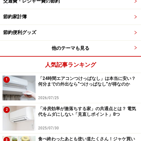
交通費・レジャー費の節約
立つのがダイソーの「除菌ができる お掃除用 ウェット手
袋」2枚入り（税込110円）です。靴箱の板もしっかり除
節約家計簿
菌してきれいな状態にしておきましょう。手にはめて使
うので、靴箱の奥の角なども拭きやすいのが特徴です。
節約便利グッズ
今回ご紹介したように100円ショップには、コスパ抜群
他のテーマも見る
の100円で梅雨のお悩みを解消してくれるアイテムが幅
広くそろっています。何かお悩みがあったら、ぜひ100
人気記事ランキング
円ショップをのぞいてみてくださいね。
「24時間エアコンつけっぱなし」は本当に安い？
1
何分までの外出なら“つけっぱなし”が得なのか
※記事内容は執筆時点のものです。最新の内容をご確認くださ
い。
2026/07/25
「冷房効率が激落ちする家」の共通点とは？ 電気
2
代をムダにしない「見直しポイント」8つ
【編集部おすすめの購入サイト】
2025/07/30
Amazonで節約対策の書籍をチェック！
食べ終わったあとも使い道たくさん！ジャケ買い
3