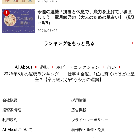
2026/08/07
＞「学び＆成長運」ランキングの結果を見る
今週の運勢「滋養と休息で、底力を上げていきま
5
しょう」章月綾乃の【大人のための星占い】（8/3
～8/9）
2026/08/02
ランキングをもっと見る
>
>
>
>
All About
趣味
ホビー・コレクション
占い
2026年5月の運勢ランキング！「仕事＆金運」1位に輝くのはどの星
座？【章月綾乃が占う今月の運勢】
会社概要
採用情報
5位：しし座（7月23日～8月22日生まれ）
投資家情報
広告掲載
長期的な展望が見えてきそう。今は動かなくても、やが
利用規約
プライバシーポリシー
て大きな利益をもたらすルートを確保しておくといいみ
All Aboutについて
著作権・商標・免責
たい。