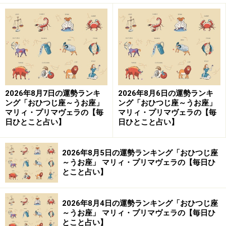
の商品をタイミングよく入手したり、持ち前の勘のよ
さ、素早さを存分に発揮できるでしょう。
ただ、世の中の流れはあなたの予想よりもずっと速く動
くため、2匹目のドジョウは狙わずに、次のチャンスに
目を向けていくとよさそう。
2026年8月7日の運勢ランキ
2026年8月6日の運勢ランキ
ング「おひつじ座～うお座」
ング「おひつじ座～うお座」
仕事は、11日の週から流れが変わりそう。継続している
マリィ・プリマヴェラの【毎
マリィ・プリマヴェラの【毎
日ひとこと占い】
日ひとこと占い】
案件は早めに納めてしまうのが正解です。求職は、経験
を積むイメージで。つなぎで探しましょう。
2026年8月5日の運勢ランキング「おひつじ座
＞「全体運」ランキングの結果を見る
～うお座」 マリィ・プリマヴェラの【毎日ひ
とこと占い】
＞「恋愛＆対人運」ランキングの結果を見る
＞「学び＆成長運」ランキングの結果を見る
2026年8月4日の運勢ランキング「おひつじ座
～うお座」 マリィ・プリマヴェラの【毎日ひ
3位：おとめ座（8月23日～9月22日生ま
とこと占い】