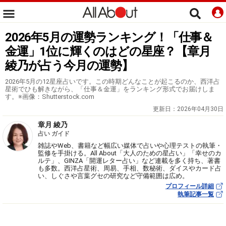
2026年5月の運勢ランキング！「仕事＆
金運」1位に輝くのはどの星座？【章月
綾乃が占う今月の運勢】
2026年5月の12星座占いです。この時期どんなことが起こるのか、西洋占
星術でひも解きながら、「仕事＆金運」をランキング形式でお届けしま
す。※画像：Shutterstock.com
更新日：
2026年04月30日
章月 綾乃
占い ガイド
雑誌やWeb、書籍など幅広い媒体で占いや心理テストの執筆・
監修を手掛ける。All About「大人のための星占い」「幸せのカ
ルテ」、GINZA「開運レター占い」など連載を多く持ち、著書
も多数。西洋占星術、周易、手相、数秘術、ダイスやカード占
い、しぐさや言葉グセの研究など守備範囲は広め。
プロフィール詳細
執筆記事一覧