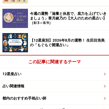
れ）
スケールアップ中。これまでよりも、責任とやりがいの
今週の運勢「滋養と休息で、底力を上げていき
ましょう」章月綾乃の【大人のための星占い】
ある仕事が回ってくるでしょう。今できること、あなた
（8/3～8/9）
がやるべきことに力を注いでいくと、世の中に役立つ成
果を上げられるはず。
【12星座別】2026年8月の運勢！ 生田目浩美.
の「もぐもぐ開運占い」
金運は、やり繰り上手になれそう。アレンジレシピやリ
メイクなど、あるものをフルに生かすテクニックも磨け
そうです。
この記事に関連するテーマ
12星座占い
GWは、体験にお金をかけましょう。普段できないことを
やってみると、それが視野を広げ、発想力を高めるは
占い関連情報
ず。買い物は、計画的に。ツールをそろえると、役立ち
そう。
都内のおすすめ手相占い師
＞「全体運」ランキングの結果を見る