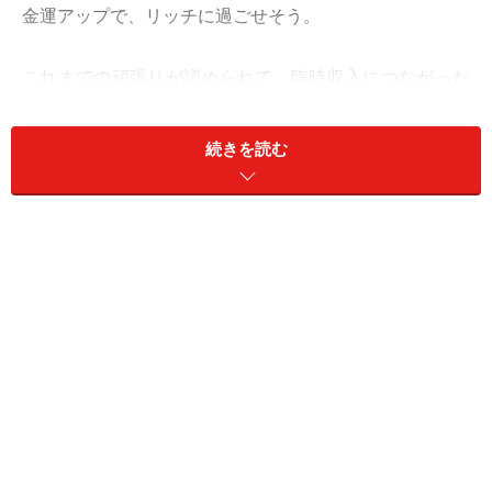
金運アップで、リッチに過ごせそう。
これまでの頑張りが認められて、臨時収入につながった
り、ベースアップされたり、ホッと一息つけるでしょ
う。
続きを読む
仕事は、発想豊かに。ないない尽くしでお手上げの状況
だとしても、ピンチをチャンスに変えることはできそ
う。今やれること、やるべきことを明確にして、1人で
もいいのでアクションを起こしてみて。あなたの行動
が、所属するチームや企業そのもののイメージアップに
つながることも！ セカンドキャリアへの準備もしっかり
と！