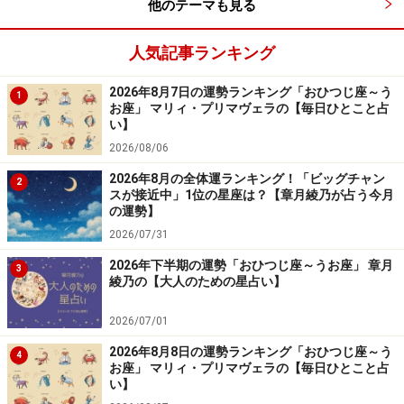
他のテーマも見る
＞「恋愛＆対人運」ランキングの結果を見る
＞「学び＆成長運」ランキングの結果を見る
人気記事ランキング
4位：みずがめ座（1月20日～2月18日生ま
2026年8月7日の運勢ランキング「おひつじ座～う
1
れ）
お座」 マリィ・プリマヴェラの【毎日ひとこと占
い】
金運アップで資産が増えそう。
2026/08/06
2026年8月の全体運ランキング！「ビッグチャン
2
スが接近中」1位の星座は？【章月綾乃が占う今月
運用のタイミングは、あなたの感覚を大事にしましょ
の運勢】
う。
2026/07/31
2026年下半期の運勢「おひつじ座～うお座」 章月
3
仕事は、協力がカギに。話し合う、助け合うことで、全
綾乃の【大人のための星占い】
体を動かして。求職中の人は、サービス業に注目を。バ
2026/07/01
イトやパート雇用からの昇格を狙って。
2026年8月8日の運勢ランキング「おひつじ座～う
4
＞「全体運」ランキングの結果を見る
お座」 マリィ・プリマヴェラの【毎日ひとこと占
い】
＞「恋愛＆対人運」ランキングの結果を見る