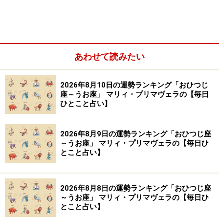
＞「全体運」ランキングの結果を見る
＞「仕事＆金運」ランキングの結果を見る
＞「学び＆成長運」ランキングの結果を見る
あわせて読みたい
2位：しし座（7月23日～8月22日生まれ）
2026年8月10日の運勢ランキング「おひつじ
座～うお座」 マリィ・プリマヴェラの【毎日
好きな人との距離がグッと近づくでしょう。
ひとこと占い】
遠慮や忖度（そんたく）をやめて、素直に相手の腕の中
2026年8月9日の運勢ランキング「おひつじ座
に飛び込んでいくといいみたい。「会いたい」「一緒に
～うお座」 マリィ・プリマヴェラの【毎日ひ
いたい」と気持ちを伝えてみて。
とこと占い】
2026年8月8日の運勢ランキング「おひつじ座
～うお座」 マリィ・プリマヴェラの【毎日ひ
とこと占い】