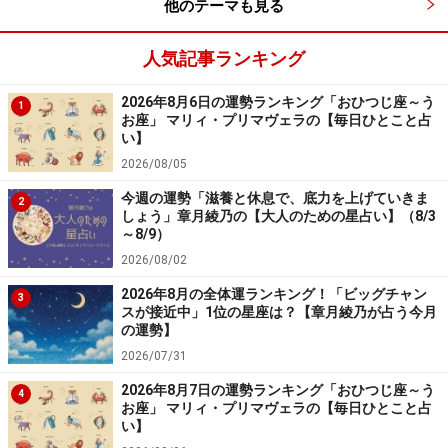
んでフォローに回ると、支え合える理想のチームに発展
他のテーマも見る
していくはず。
人気記事ランキング
恋は、身内感覚でつながれそう。家族ぐるみ、友達ぐる
2026年8月6日の運勢ランキング「おひつじ座～う
1
みで、親しさをシェアしていきましょう。
お座」 マリィ・プリマヴェラの【毎日ひとこと占
い】
＞「全体運」ランキングの結果を見る
2026/08/05
＞「仕事＆金運」ランキングの結果を見る
今週の運勢「滋養と休息で、底力を上げていきま
2
＞「学び＆成長運」ランキングの結果を見る
しょう」章月綾乃の【大人のための星占い】（8/3
～8/9）
2026/08/02
4位：いて座（11月23日～12月21日生ま
れ）
2026年8月の全体運ランキング！「ビッグチャン
3
スが接近中」1位の星座は？【章月綾乃が占う今月
の運勢】
フェアな関係になれる時。
2026/07/31
まず、あなたが正直に自分の気持ちを伝えるのが、改善
2026年8月7日の運勢ランキング「おひつじ座～う
4
お座」 マリィ・プリマヴェラの【毎日ひとこと占
のきっかけになるでしょう。我慢すればいい、合わせれ
い】
ばいいと考えずに、「こうしてほしい」「こういうふう