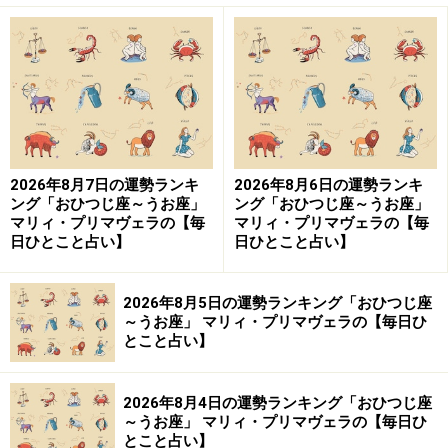
2026年8月7日の運勢ランキ
2026年8月6日の運勢ランキ
ング「おひつじ座～うお座」
ング「おひつじ座～うお座」
マリィ・プリマヴェラの【毎
マリィ・プリマヴェラの【毎
婚活中の人は、これまでと違うタイプの異性に目を向け
日ひとこと占い】
日ひとこと占い】
てみて。グループレジャーやイベントでの出会いにも期
待を。
2026年8月5日の運勢ランキング「おひつじ座
～うお座」 マリィ・プリマヴェラの【毎日ひ
社交は、仲間意識が芽生えそう。仕事やボランティア活
とこと占い】
動など、何か共通点がある人とのつながりが強化されて
いきます。公私の垣根を越えて、フラットに付き合って
2026年8月4日の運勢ランキング「おひつじ座
みるといい感じ！
～うお座」 マリィ・プリマヴェラの【毎日ひ
とこと占い】