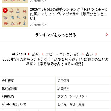
2026/08/06
に付き合いたい」とリクエストを。
2026年8月5日の運勢ランキング「おひつじ座～う
5
お座」 マリィ・プリマヴェラの【毎日ひとこと占
＞「全体運」ランキングの結果を見る
い】
＞「仕事＆金運」ランキングの結果を見る
2026/08/04
＞「学び＆成長運」ランキングの結果を見る
ランキングをもっと見る
>
>
>
>
All About
趣味
ホビー・コレクション
占い
2026年5月の運勢ランキング！「恋愛＆対人運」1位に輝くのはどの
星座？【章月綾乃が占う今月の運勢】
会社概要
採用情報
投資家情報
広告掲載
利用規約
プライバシーポリシー
All Aboutについて
著作権・商標・免責