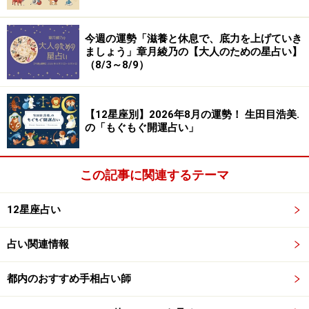
＞「全体運」ランキングの結果を見る
＞「仕事＆金運」ランキングの結果を見る
今週の運勢「滋養と休息で、底力を上げていき
＞「学び＆成長運」ランキングの結果を見る
ましょう」章月綾乃の【大人のための星占い】
（8/3～8/9）
3位：みずがめ座（1月20日～2月18日生ま
れ）
【12星座別】2026年8月の運勢！ 生田目浩美.
の「もぐもぐ開運占い」
あなたを取り巻く人間関係に静かな変化が起こりそうで
す。
この記事に関連するテーマ
これまで身近にいなかったタイプの人と仲良くなって、
12星座占い
新しいつながりが生まれるかも？ 地元のコミュニティ
ー、友達のつながりのグループ、サークルなどに加入す
占い関連情報
るのもよい変化を招きそう。
都内のおすすめ手相占い師
オフィスでは、協力体制が強化されそう。あなたから進