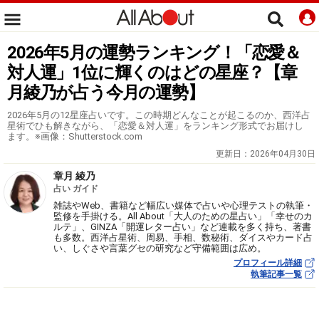
2026年5月の運勢ランキング！「恋愛＆
対人運」1位に輝くのはどの星座？【章
月綾乃が占う今月の運勢】
2026年5月の12星座占いです。この時期どんなことが起こるのか、西洋占
星術でひも解きながら、「恋愛＆対人運」をランキング形式でお届けし
ます。※画像：Shutterstock.com
更新日：
2026年04月30日
章月 綾乃
占い ガイド
雑誌やWeb、書籍など幅広い媒体で占いや心理テストの執筆・
監修を手掛ける。All About「大人のための星占い」「幸せのカ
ルテ」、GINZA「開運レター占い」など連載を多く持ち、著書
も多数。西洋占星術、周易、手相、数秘術、ダイスやカード占
い、しぐさや言葉グセの研究など守備範囲は広め。
プロフィール詳細
執筆記事一覧