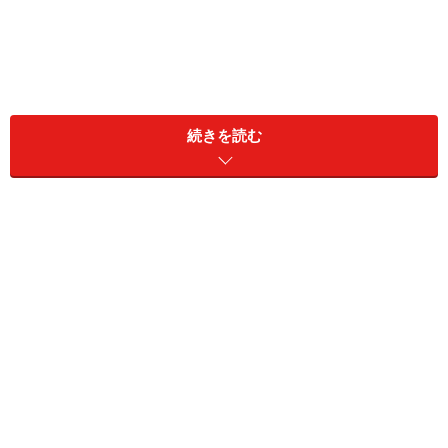
続きを読む
また、レスキューも、今月の使命に。状況の悪化で身動
きが取れない人に親身になってあげて。突破口となるい
いアイデアもひらめきそう。
恋は、展開がスピーディー。第一印象で決めていいし、
その場のノリや勢いで関係を深めていきましょう。波長
で決めて大丈夫！