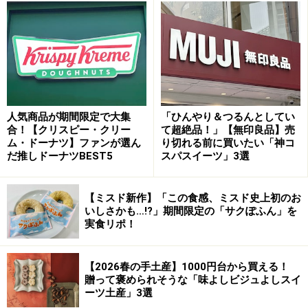
パイナップルの甘みとジューシーな味わいを、ひんやりと楽
しめます
ひと口食べるとシャリッとした食感に、パイナップルの
ジューシーな甘みが再現されていて美味！ クセのない味
わいで、暑い日に食べればカラダをおいしく冷やしてく
人気商品が期間限定で大集
「ひんやり＆つるんとしてい
れそうです。
合！【クリスピー・クリー
て超絶品！」【無印良品】売
ム・ドーナツ】ファンが選ん
り切れる前に買いたい「神コ
だ推しドーナツBEST5
スパスイーツ」3選
ワンハンドで食べられる手軽さも魅力で、これからの季
節に冷凍庫に常備させておきたくなる一品です。
【ミスド新作】「この食感、ミスド史上初のお
いしさかも…!?」期間限定の「サクぽふん」を
2. 「オリジナルブレンド コーヒーミルクプ
実食リポ！
リン」250円
【2026春の手土産】1000円台から買える！
贈って褒められそうな「味よしビジュよしスイ
ーツ土産」3選
「オリジナルブレンド コーヒーミルクプリン」215g