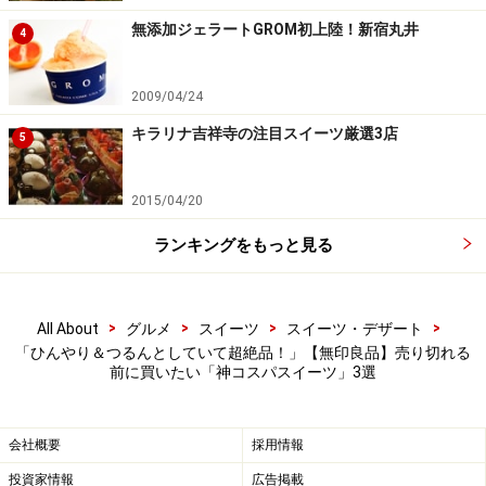
3. 「冷やしておいしい ソルティゼリー ライ
チ味」220円
無添加ジェラートGROM初上陸！新宿丸井
4
2009/04/24
キラリナ吉祥寺の注目スイーツ厳選3店
「冷やしておいしい ソルティゼリー ライチ味」
5
162g（18g×9個）220円（税込）
最後にご紹介するのは、「冷やしておいしい ソルティゼ
2015/04/20
リー ライチ味」162g（18g×9個）220円（税込）。こち
ランキングをもっと見る
らは以前から販売されている、コスパのよさとおいしさ
で人気の定番商品です。
>
>
>
>
All About
グルメ
スイーツ
スイーツ・デザート
「ひんやり＆つるんとしていて超絶品！」【無印良品】売り切れる
個包装のソルティゼリーが9個入っています
前に買いたい「神コスパスイーツ」3選
袋の中には、ライチ果汁と塩を合わせた食べきりサイズ
のゼリーが9個入っています。常温でも楽しめますが、
会社概要
採用情報
冷蔵庫で冷やすとよりおいしくいただけます。
投資家情報
広告掲載