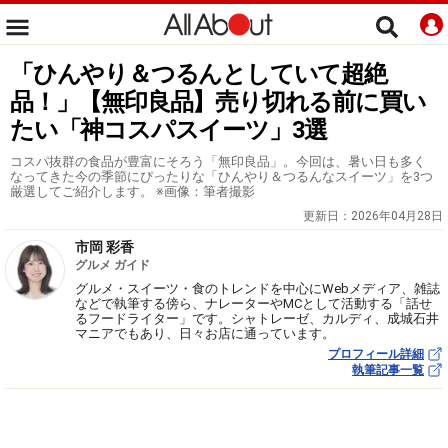
「ひんやり＆つるんとしていて超絶
品！」【無印良品】売り切れる前に買い
たい「神コスパスイーツ」3選
コスパ抜群の食品が豊富にそろう「無印良品」。今回は、暑い日も多く
なってきた今の季節にぴったりな「ひんやり＆つるんなスイーツ」を3つ
厳選してご紹介します。 ※画像：筆者撮影
更新日：
2026年04月28日
市岡 彩香
グルメ ガイド
グルメ・スイーツ・食のトレンドを中心にWebメディア、雑誌
などで執筆する傍ら、ナレーターやMCとして活動する「話せ
るフードライター」です。シャトレーゼ、カルディ、成城石井
マニアでもあり、日々お店に通っています。
プロフィール詳細
執筆記事一覧