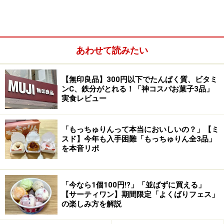
あわせて読みたい
【無印良品】300円以下でたんぱく質、ビタミ
最初に紹介するのは、2026年4月に発売になったばかり
ンC、鉄分がとれる！「神コスパお菓子3品」
実食レビュー
の「凍らせて食べる パイナップル」90g 190円（税
込）。店舗では常温で販売されていますが、自宅で凍ら
せて楽しむフルーツシャーベット風のデザートです。
「もっちゅりんって本当においしいの？」【ミ
スド】今年も入手困難「もっちゅりん全3品」
を本音リポ
冷凍庫で8時間冷やすと、シャリシャリ食感に！
新発売のパイナップルフレーバーは、ゴールデンパイン
「今なら1個100円!?」「並ばずに買える」
【サーティワン】期間限定「よくばりフェス」
の果汁を使用しており、さっぱりとした味わいが特徴。
の楽しみ方を解説