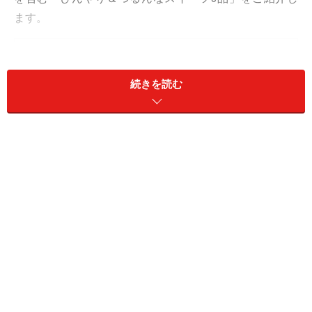
ます。
目次
1. 「凍らせて食べる パイナップル」190円
続きを読む
2. 「オリジナルブレンド コーヒーミルクプリン」250円
3. 「冷やしておいしい ソルティゼリー ライチ味」220円
1. 「凍らせて食べる パイナップル」190円
「凍らせて食べる パイナップル」90g 190円（税込）