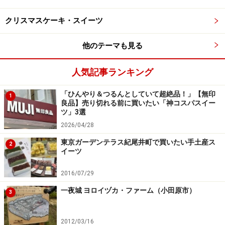
でカットしていただきます
クリスマスケーキ・スイーツ
ひと口食べれば、もちっとした弾力とプルプルの食感が
心地よく広がります。ほんのり香るコーヒーの風味は苦
他のテーマも見る
過ぎず、苦手な人にも食べやすい仕上がり。ミルクのコ
クをしっかりと感じさせつつ、甘さは控えめで優しいお
人気記事ランキング
いしさを満喫できます。
「ひんやり＆つるんとしていて超絶品！」【無印
1
良品】売り切れる前に買いたい「神コスパスイー
ツ」3選
2026/04/28
ミルクをかけてもおいしい！ 甘過ぎず苦過ぎずのバランス
がGood
東京ガーデンテラス紀尾井町で買いたい手土産ス
2
イーツ
味変として、ミルクをかけてアレンジするのもおすす
め。温めて液体状にしてから好きな型に流し込んで冷蔵
2016/07/29
庫で冷やせば、プリンを自分好みの形にアレンジするこ
一夜城 ヨロイヅカ・ファーム（小田原市）
3
ともできます。
2012/03/16