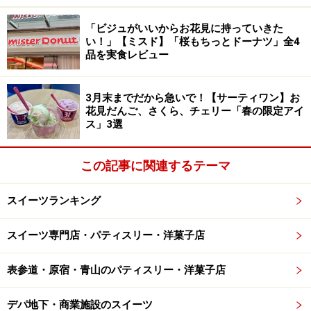
（200ml）250円（税込）
「ビジュがいいからお花見に持っていきた
続いて紹介するのは、同じく2026年4月発売の「オリジ
い！」【ミスド】「桜もちっとドーナツ」全4
ナルブレンド コーヒーミルクプリン」215g （200ml）
品を実食レビュー
250円（税込）。こちらは、無印良品のオリジナルブレ
ンドコーヒーにミルクを合わせたプリンです。
3月末までだから急いで！【サーティワン】お
花見だんご、さくら、チェリー「春の限定アイ
ス」3選
紙パックの中には、つるんとしたコーヒーミルクプリンが入
この記事に関連するテーマ
っています
冷蔵庫でしっかりと冷やしてパッケージから取り出す
スイーツランキング
と、“つるん”としたコーヒーミルクプリンが登場！ 好み
スイーツ専門店・パティスリー・洋菓子店
の大きさにカットしてから、いただきます。
表参道・原宿・青山のパティスリー・洋菓子店
デパ地下・商業施設のスイーツ
コーヒーの風味と、ミルクのコクが相まって美味！ お好み