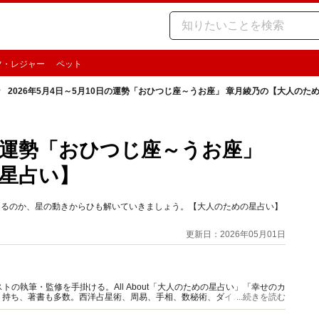
ツ・レジャー
ペット
2026年5月4日～5月10日の運勢「おひつじ座～うお座」 章月綾乃の【大人のた
0日の運勢「おひつじ座～うお座」
星占い】
起こるのか、星の動きからひも解いていきましょう。【大人のための星占い】
更新日：2026年05月01日
の執筆・監修を手掛ける。All About「大人のための星占い」「幸せのカ
多く持ち、著書も多数。西洋占星術、周易、手相、数秘術、ダイスやカード占
...続きを読む
。