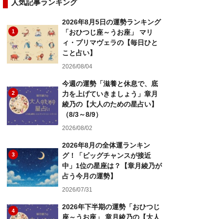
人気記事ランキング
2026年8月5日の運勢ランキング
1
「おひつじ座～うお座」 マリ
ィ・プリマヴェラの【毎日ひと
こと占い】
2026/08/04
今週の運勢「滋養と休息で、底
2
力を上げていきましょう」章月
綾乃の【大人のための星占い】
（8/3～8/9）
2026/08/02
2026年8月の全体運ランキン
3
グ！「ビッグチャンスが接近
中」1位の星座は？【章月綾乃が
占う今月の運勢】
2026/07/31
2026年下半期の運勢「おひつじ
4
座～うお座」 章月綾乃の【大人