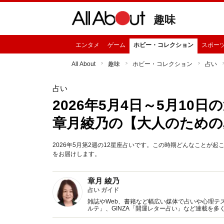
趣味
エンタメ
ゲーム
ホビー・コレクション
スポー
All About
趣味
ホビー・コレクション
占い
占い
2026年5月4日～5月1
章月綾乃の【大人のための
2026年5月第2週の12星座占いです。この時期どんなことが
をお届けします。
章月 綾乃
占い ガイド
雑誌やWeb、書籍など幅広い媒体で占いや心理テスト
ルテ」、GINZA「開運レター占い」など連載を
い、しぐさや言葉グセの研究など守備範囲は広め