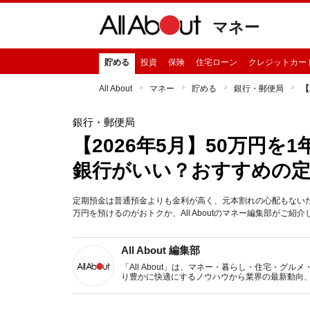
マネー
貯める
投資
保険
住宅ローン
クレジットカー
All About
マネー
貯める
銀行・郵便局
【
銀行・郵便局
【2026年5月】50万円
銀行がいい？おすすめの定
定期預金は普通預金よりも金利が高く、元本割れの心配もない
万円を預けるのがおトクか、All Aboutのマネー編集部がご紹介
All About 編集部
「All About」は、マネー・暮らし・住宅・
り豊かに快適にするノウハウから業界の最新動向
イトです。