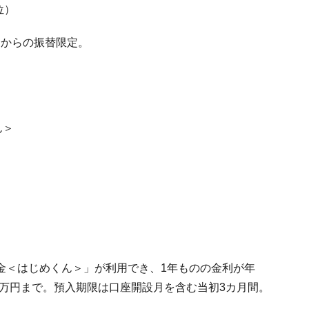
位）
金からの振替限定。
ん＞
）
金＜はじめくん＞」が利用でき、1年ものの金利が年
500万円まで。預入期限は口座開設月を含む当初3カ月間。