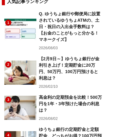
人気記事ランキング
Q. ゆうちょ銀行や郵便局に設置
されているゆうちょATMの、土
1
日・祝日の入出金手数料は？
【お金のことがもっと分かる！
マネークイズ】
2026/08/03
【2月9日～】ゆうちょ銀行が金
2
利引き上げ！定期貯金に20万
円、50万円、100万円預けると
利息は？
2026/02/10
高金利の定期預金を比較！500万
3
円を1年・3年預けた場合の利息
は？
2026/08/02
ゆうちょ銀行の定期貯金と定額
4
貯金、どっちがお得？100万円預