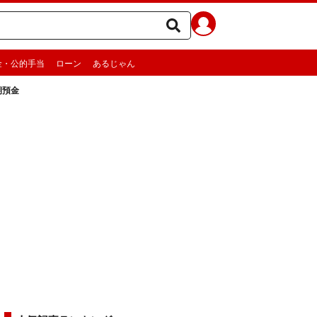
金・公的手当
ローン
あるじゃん
期預金