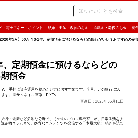
ド・電子マネー・ポイント
結婚・出産・教育のお金
退職金・老後のお金
税
2026年5月】50万円を1年、定期預金に預けるならどの銀行がいい？おすすめの定
を1年、定期預金に預けるならどの
期預金
ため、手軽に資産運用を始めたい方におすすめです。今月、どの銀行に50
します。※サムネイル画像：PIXTA
更新日：2026年05月11日
グルメ・旅行・健康など多彩な分野で、その道のプロ（専門家）が、日常生活をよ
、読み物コラムまで、多彩なコンテンツを発信する日本最大級の総合情報サ
...続きを読む