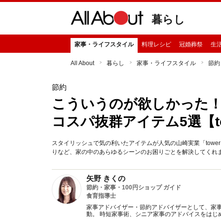
暮らし
家事・ライフスタイル
料理レシピ
冠婚葬祭
生
All About
暮らし
家事・ライフスタイル
節約
節約
こういうのが欲しかった！ 
コスパ抜群アイテム5選【t
スタイリッシュで気の利いたアイテムが人気の山崎実業「tow
りなど、家の中のあらゆるシーンのお困りごとを解決してくれ
矢野 きくの
節約・家事・100円ショップ ガイド
食育指導士
家事アドバイザー・節約アドバイザーとして、家事
動。 時短家事術、シニア家事のアドバイスをはじ