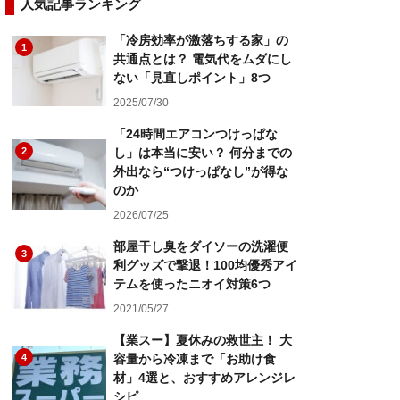
人気記事ランキング
「冷房効率が激落ちする家」の
1
共通点とは？ 電気代をムダにし
ない「見直しポイント」8つ
2025/07/30
「24時間エアコンつけっぱな
2
し」は本当に安い？ 何分までの
外出なら“つけっぱなし”が得な
のか
2026/07/25
部屋干し臭をダイソーの洗濯便
3
利グッズで撃退！100均優秀アイ
テムを使ったニオイ対策6つ
2021/05/27
【業スー】夏休みの救世主！ 大
4
容量から冷凍まで「お助け食
材」4選と、おすすめアレンジレ
シピ