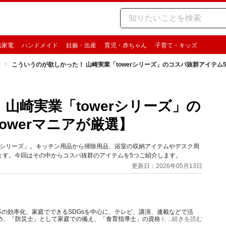
活家電
ハンドメイド
妊娠・出産
育児・赤ちゃん
子育て・キッズ
こういうのが欲しかった！ 山崎実業「towerシリーズ」のコスパ抜群アイテム5
山崎実業「towerシリーズ」の
owerマニアが厳選】
erシリーズ」。キッチン用品から掃除用品、浴室の収納アイテムやデスク周
ます。今回はその中からコスパ抜群のアイテムを5つご紹介します。
更新日：2026年05月13日
の効率化、家庭でできるSDGsを中心に、テレビ、講演、連載などで活
め、「防災士」として家庭での備え、「食育指導士」の資格も持ち食品ロ
...続きを読む