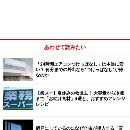
あわせて読みたい
このことから分かるのは、貯蓄上手な人は
「少しの手間
「24時間エアコンつけっぱなし」は本当に安
い？ 何分までの外出なら“つけっぱなし”が得
でレギュラーの支出を抑えられる」ことを知っている
、
なのか
ということです。
▼「冷蔵庫の中身をチラ見」して買い物リストを脳内作
【業スー】夏休みの救世主！ 大容量から冷凍
まで「お助け食材」4選と、おすすめアレンジ
成
レシピ
家を出る前に冷蔵庫を確認するのは、無駄な「二重買
い」と献立が決まらないことによる「総菜・外食への逃
げ」を防ぐためです。在庫を把握することで、スーパー
網戸にしているのになぜ!? 虫が侵入する「盲