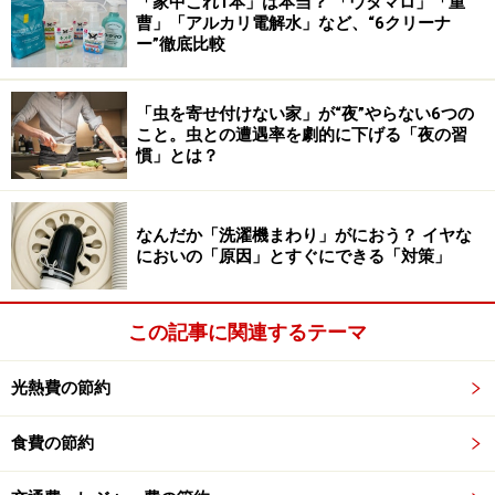
「家中これ1本」は本当？ 「ウタマロ」「重
な判断力を保ちます。
曹」「アルカリ電解水」など、“6クリーナ
ー”徹底比較
貯蓄上手な人が「朝にやらない」こと
「虫を寄せ付けない家」が“夜”やらない6つの
▼「テレビやSNS」をダラダラ流し見しない
こと。虫との遭遇率を劇的に下げる「夜の習
朝の時間は、脳が最もクリアで判断力が高い状態です。
慣」とは？
そこに広告や他人の消費生活といった情報を無防備に入
れると、脳が疲弊して判断力が低下します。判断力が鈍
なんだか「洗濯機まわり」がにおう？ イヤな
った午後に「なんとなくの買い物」をしてしまうのを防
においの「原因」とすぐにできる「対策」
ぐため、朝は情報のシャワーを浴びません。
▼「今日の服」をその場で選ばない
この記事に関連するテーマ
朝の「何を着よう？」という迷いは、脳のエネルギーを
大きく消費します。貯蓄上手な人は、服をパターン化す
光熱費の節約
るか前夜に決めておくことで、大切な「決断力」を節約
します。この決断力の余裕が、仕事での成果や、複雑な
食費の節約
家計管理を継続する力につながるのです。