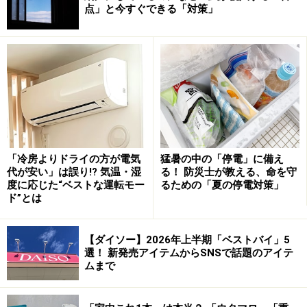
で特売品に惑わされることなく、
必要なものだけを最短
点」と今すぐできる「対策」
ルートで買う力
が身に付きます。
▼「前日のレシートや増えすぎた小銭」を財布から出す
財布を整理する行為は、現状の資産把握に直結します。
レシートを出す際、一瞬でも「昨日のこの買い物は必要
だったか？」と振り返ることで、今日一日の支出に対し
てブレーキがかかりやすくなります。
自分の財産を毎日
意識している
ことが、貯蓄上手へとつながっているので
「冷房よりドライの方が電気
猛暑の中の「停電」に備え
す。
代が安い」は誤り!? 気温・湿
る！ 防災士が教える、命を守
度に応じた“ベストな運転モー
るための「夏の停電対策」
▼「1分間のついで掃除」で物欲をコントロール
ド”とは
部屋が整っていると、今あるもので満足できる「足るを
知る」精神が養われます。逆に、家が散らかっていると
【ダイソー】2026年上半期「ベストバイ」5
選！ 新発売アイテムからSNSで話題のアイテ
ストレスから「衝動買い」に走りやすくなるもの。目の
ムまで
前の散らかっているものをサッと片付けたり、洗面所を
サッと拭いたりといった小さな整えが、結果として冷静