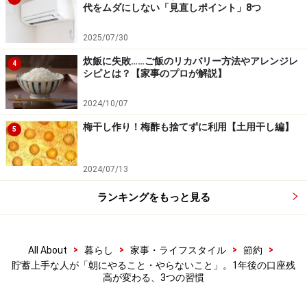
代をムダにしない「見直しポイント」8つ
※記事内容は執筆時点のものです。最新の内容をご確認くださ
い。
2025/07/30
炊飯に失敗……ご飯のリカバリー方法やアレンジレ
4
【編集部おすすめの購入サイト】
シピとは？【家事のプロが解説】
Amazonで節約対策の書籍をチェック！
2024/10/07
梅干し作り！梅酢も捨てずに利用【土用干し編】
5
楽天市場で節約関連の書籍をチェック！
2024/07/13
ランキングをもっと見る
>
>
>
>
All About
暮らし
家事・ライフスタイル
節約
貯蓄上手な人が「朝にやること・やらないこと」。1年後の口座残
高が変わる、3つの習慣