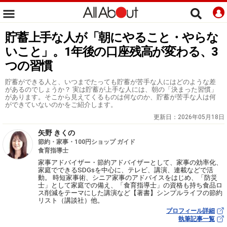
貯蓄上手な人が「朝にやること・やらな
いこと」。1年後の口座残高が変わる、3
つの習慣
貯蓄ができる人と、いつまでたっても貯蓄が苦手な人にはどのような差
があるのでしょうか？ 実は貯蓄が上手な人には、朝の「決まった習慣」
があります。そこから見えてくるものは何なのか、貯蓄が苦手な人は何
ができていないのかをご紹介します。
更新日：
2026年05月18日
矢野 きくの
節約・家事・100円ショップ ガイド
食育指導士
家事アドバイザー・節約アドバイザーとして、家事の効率化、
家庭でできるSDGsを中心に、テレビ、講演、連載などで活
動。 時短家事術、シニア家事のアドバイスをはじめ、「防災
士」として家庭での備え、「食育指導士」の資格も持ち食品ロ
ス削減をテーマにした講演など【著書】シンプルライフの節約
リスト（講談社）他。
プロフィール詳細
執筆記事一覧