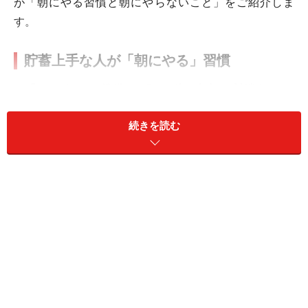
が「朝にやる習慣と朝にやらないこと」をご紹介しま
す。
貯蓄上手な人が「朝にやる」習慣
▼「マイボトルの準備」で“チリ積も支出”を封鎖する
貯蓄上手な人は、150円のペットボトル飲料を「たった
続きを読む
150円」とは考えません。週5日で通勤する場合、毎日続
ければ1カ月で約3000円、1年で3万6000円という大きな
固定費になることを理解しています。朝、お気に入りの
飲み物をボトルに詰める1分間は、年間数万円の「確実
な利益」を生む投資時間なのです。