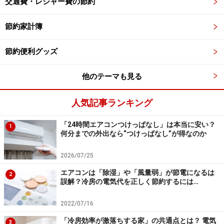
交通費・レジャー費の節約
▼出社前の「コンビニ立ち寄り」
「とりあえずコンビニに寄ってみよう」は、無駄買いの
節約家計簿
入り口です。その中でも、「喉が渇くかも」「おなかが
節約便利グッズ
空くかも」という不安を抱えたまま外出するのは、コン
ビニにお金を払うことを容認しているのと同じこと。朝
他のテーマも見る
に水筒や軽食を準備し、あえて「外で買わなくていい状
態」を完璧に作って外出することで、無駄なコンビニ立
人気記事ランキング
ち寄りをなくすことができます。
「24時間エアコンつけっぱなし」は本当に安い？
1
貯蓄上手な人の朝の習慣に共通しているのは、「未来に
何分までの外出なら“つけっぱなし”が得なのか
起こりうる無駄な支出を、先回りして潰している」とい
2026/07/25
う点です。一つひとつは小さな「チリ積も」な行動です
エアコンは「除湿」や「風量弱」が節電になるは
が、それが積み重なることで、1カ月後、1年後の口座残
2
誤解？冷房の電気代を正しく節約するには…
高に目に見える違いとなって表れます。まずは明日の
朝、水筒を準備することから始めてみませんか。
2022/07/16
「冷房効率が激落ちする家」の共通点とは？ 電気
3