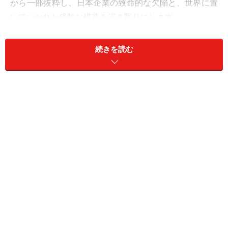
から一部抜粋し、日本企業の致命的な欠陥と、世界に置
いていかれた残酷な構造を浮き彫りにします。
目次
続きを読む
ドイツの企業が移転しない理由
家族所有企業が多いドイツ
日本の中小企業は職人と経理だけ
自ら市場を開拓するドイツ企業
ドイツの企業が「移転しない」理由
ドイツの隠れたチャンピオンは、ほとんどが創業当初か
らの地域に立地し続け、地域雇用を守っている。そのた
め、全国に広く分布している。反対に、日本では企業が
育つと大都市に移転する傾向がある。