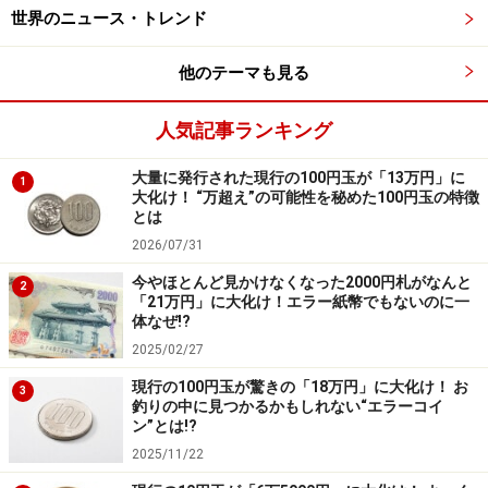
日本の中小企業は「職人と経理だけ」
世界のニュース・トレンド
日本の中小企業の組織構造を理解したドイツ人たちが最
他のテーマも見る
も強調するのは、日本の中小企業は「系列」のくびきか
ら抜け出して、ドイツ企業のように自主独立化しない
人気記事ランキング
と、いつまで経っても競争力は強くならない、という点
大量に発行された現行の100円玉が「13万円」に
である。
1
大化け！ “万超え”の可能性を秘めた100円玉の特徴
とは
すなわち、企業活動は、購入先のニーズを把握するマー
2026/07/31
ケティングや製品の企画から始まり、開発、設計、生
今やほとんど見かけなくなった2000円札がなんと
2
産、営業、販売、物流など一連の工程から成る。
「21万円」に大化け！エラー紙幣でもないのに一
体なぜ!?
「系列」の傘下にあったときは、親企業から設計図を渡
2025/02/27
され、指示どおりに生産し、すべてを買い取ってくれ
現行の100円玉が驚きの「18万円」に大化け！ お
3
た。そのため、「生産」だけ行っていればよく、現場で
釣りの中に見つかるかもしれない“エラーコイ
ン”とは!?
ものづくりをする職人だけで会社が成り立つ。
2025/11/22
日本の中小企業には、製品の企画開発という前工程がな