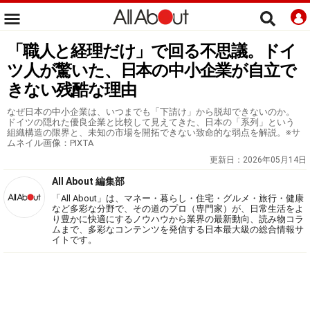
「職人と経理だけ」で回る不思議。ドイ
ツ人が驚いた、日本の中小企業が自立で
きない残酷な理由
なぜ日本の中小企業は、いつまでも「下請け」から脱却できないのか。
ドイツの隠れた優良企業と比較して見えてきた、日本の「系列」という
組織構造の限界と、未知の市場を開拓できない致命的な弱点を解説。※サ
ムネイル画像：PIXTA
更新日：
2026年05月14日
All About 編集部
「All About」は、マネー・暮らし・住宅・グルメ・旅行・健康
など多彩な分野で、その道のプロ（専門家）が、日常生活をよ
り豊かに快適にするノウハウから業界の最新動向、読み物コラ
ムまで、多彩なコンテンツを発信する日本最大級の総合情報サ
イトです。