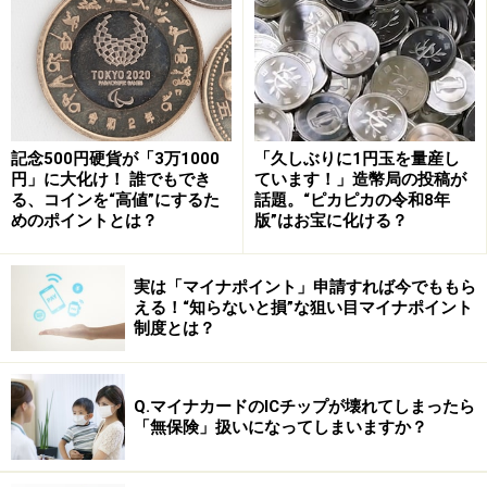
で故郷への思い入れが強い。都会の大学を卒業しても、
故郷に帰って働きたいと願い、古くからの友人を失いた
くないと思っている。
そのため地元の企業に家族何世代にもわたって勤め続
記念500円硬貨が「3万1000
「久しぶりに1円玉を量産し
け、企業と家族が運命共同体になっている。その地域に
円」に大化け！ 誰でもでき
ています！」造幣局の投稿が
住む住民らがみんなで力を合わせて会社のために頑張る
る、コインを“高値”にするた
話題。“ピカピカの令和8年
めのポイントとは？
版”はお宝に化ける？
構図になっている。
ドイツは「家族所有」企業が9割超
実は「マイナポイント」申請すれば今でももら
える！“知らないと損”な狙い目マイナポイント
制度とは？
第2は、ドイツの中小企業では家族所有が多く、約95％
がそうだが、所有と経営の分離が行われており、若くて
優秀な経営者が企業を切り盛りしている。所有者は、地
Q.マイナカードのICチップが壊れてしまったら
域に住んでいて、都会に移転することにほとんど同意し
「無保険」扱いになってしまいますか？
ない。