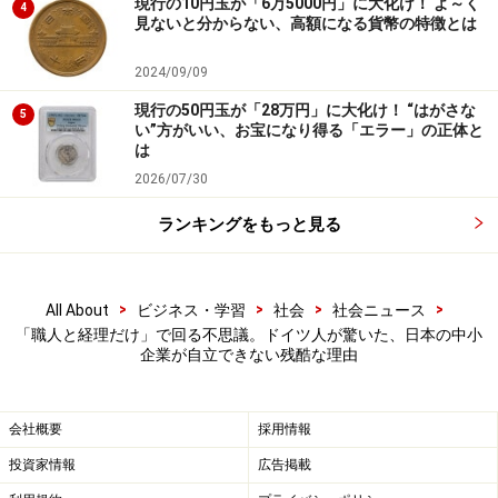
現行の10円玉が「6万5000円」に大化け！ よ～く
4
く、また後工程の営業販売工程がない。つまり「工場＝
見ないと分からない、高額になる貨幣の特徴とは
企業」というところが大部分であった。そのため、極端
2024/09/09
な言い方をすれば、現場の職人と経理の2人だけでも会
現行の50円玉が「28万円」に大化け！ “はがさな
社が成り立つ。
5
い”方がいい、お宝になり得る「エラー」の正体と
は
だが、ドイツの中小企業は、自社でマーケティングから
2026/07/30
販売までを一貫して行っている。もちろん大企業の入札
に参加し、入札に勝てば、一定期間そこからの買い取り
ランキングをもっと見る
が発生する。ある時期を断面で見れば、部品を大企業に
納入しているという光景は、日本と何も変わることはな
>
>
>
>
All About
ビジネス・学習
社会
社会ニュース
い。
「職人と経理だけ」で回る不思議。ドイツ人が驚いた、日本の中小
企業が自立できない残酷な理由
しかし、ドイツの中小企業は数年後、契約が切れた後、
別の企業の入札に参加し、そこに納入しているかもしれ
ない。すなわち中小企業も、取引先を選択する裁量権を
会社概要
採用情報
もっている。ドイツの中小企業のこうした力が、見ず知
投資家情報
広告掲載
らずの外国市場を開拓していく力となっている。