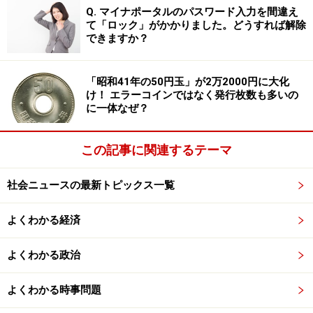
第3は、企業が成長する過程で、周囲に立地する企業や
Q. マイナポータルのパスワード入力を間違え
て「ロック」がかかりました。どうすれば解除
研究機関との間で協力連携のネットワークができ上が
できますか？
り、一種の企業グループが形成される。そのため、ネッ
トワークとして大企業並みの競争力を有することが可能
「昭和41年の50円玉」が2万2000円に大化
になる。もし移転すれば、そのネットワークが切れ、せ
け！ エラーコインではなく発行枚数も多いの
っかくの競争力が失われてしまう。
に一体なぜ？
これは、日本の多くの中小企業が、系列の傘下にあり、
この記事に関連するテーマ
他の企業や研究機関と協力連携のネットワークをもた
ず、1社のみで親会社からの注文をさばくことに勤しん
社会ニュースの最新トピックス一覧
でいる「たこつぼ」的な姿とはかなり異なっている。
よくわかる経済
ドイツでいろいろな人と議論をしていると、ほとんどの
人は、隠れたチャンピオンは第1と第2がバックボーンに
よくわかる政治
ありながら、その成長要因として第3の条件が大きく働
いているだろうという結論に行きつく。
よくわかる時事問題