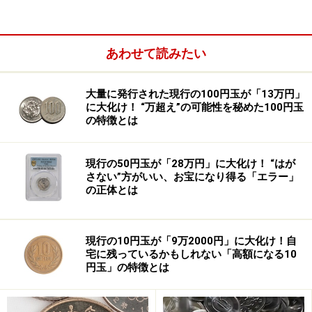
あわせて読みたい
大量に発行された現行の100円玉が「13万円」
に大化け！ “万超え”の可能性を秘めた100円玉
の特徴とは
現行の50円玉が「28万円」に大化け！ “はが
さない”方がいい、お宝になり得る「エラー」
の正体とは
インタビューしたドイツ人の多くからは、企業が場所を
移転すると競争力が失われることを経営者はよく知って
いる、だから移転しない、と回答が返ってくる。
現行の10円玉が「9万2000円」に大化け！自
宅に残っているかもしれない「高額になる10
この事実を説明する仮説として次の3つがある。
円玉」の特徴とは
第1は、ドイツ人は自分が生まれ育った地域を愛してお
り、自分の家族が何世代にもわたって住み続けているの