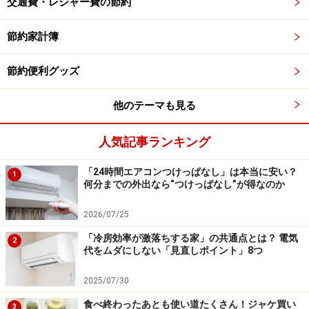
交通費・レジャー費の節約
3.【浴室】「見えない胞子」をくん煙剤で
節約家計簿
退治
浴室はカビ対策の主戦場です。しかし、目に見えるカビ
節約便利グッズ
だけを落としても、天井や壁に潜んでいる「目に見えな
他のテーマも見る
い胞子」が再び降り注ぎ、すぐにまたカビが生えてしま
います。
人気記事ランキング
【掃除のポイント】
「24時間エアコンつけっぱなし」は本当に安い？
現時点で黒ずんでいる箇所があるなら、今のうちに塩素
1
何分までの外出なら“つけっぱなし”が得なのか
系のカビ取り剤でリセットしましょう。カビ取り剤を塗
布したあと、ラップでパックをすると浸透力が高まり効
2026/07/25
果的です。
「冷房効率が激落ちする家」の共通点とは？ 電気
2
代をムダにしない「見直しポイント」8つ
掃除が終わった清潔な状態で、市販の「防カビくん煙
2025/07/30
剤」を使用しましょう。煙が浴室の隅々、特に手が届か
食べ終わったあとも使い道たくさん！ジャケ買い
3