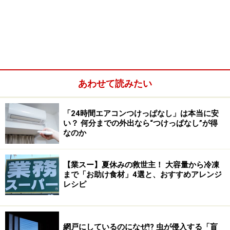
あわせて読みたい
「24時間エアコンつけっぱなし」は本当に安
い？ 何分までの外出なら“つけっぱなし”が得
なのか
2.【靴箱と靴】湿気の「たまり場」をリセ
ット
【業スー】夏休みの救世主！ 大容量から冷凍
まで「お助け食材」4選と、おすすめアレンジ
レシピ
網戸にしているのになぜ!? 虫が侵入する「盲