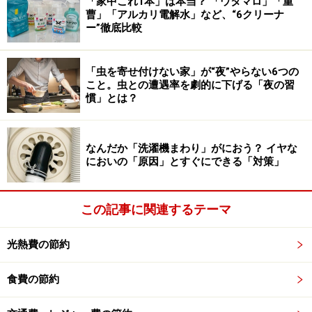
「家中これ1本」は本当？ 「ウタマロ」「重
拭き掃除します。ここでの最大のポイントは、「完全に
曹」「アルカリ電解水」など、“6クリーナ
乾燥させてから」靴を戻すことです。少しでも水分が残
ー”徹底比較
っていると、それが新たなカビの原因になります。出し
た靴は、 靴に白っぽいカビが生えていないか一足ずつチ
「虫を寄せ付けない家」が“夜”やらない6つの
ェックしてください。もし見つけた場合は、専用のクリ
こと。虫との遭遇率を劇的に下げる「夜の習
慣」とは？
ーナーや布を使って除去し、しっかり陰干ししましょ
う。
なんだか「洗濯機まわり」がにおう？ イヤな
脱いだばかりの靴は、足の裏から出たコップ一杯分とも
においの「原因」とすぐにできる「対策」
いわれる汗を吸っています。帰宅後すぐに靴箱へしまう
のは、「カビにえさを与えている」ようなものです。毎
この記事に関連するテーマ
日の習慣として、一晩は玄関に出したままにして、中の
湿気を飛ばしてから収納するよう心掛けてください。
光熱費の節約
湿気やすい住居の場合は、新聞紙を敷いたり除湿剤を入
食費の節約
れたりして積極的に除湿をするようにしましょう。