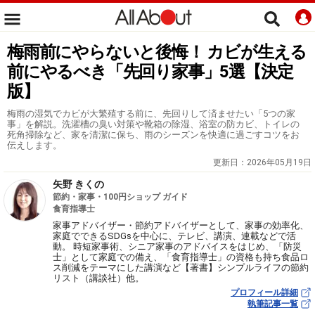
梅雨前にやらないと後悔！ カビが生える
前にやるべき「先回り家事」5選【決定
版】
梅雨の湿気でカビが大繁殖する前に、先回りして済ませたい「5つの家
事」を解説。洗濯槽の臭い対策や靴箱の除湿、浴室の防カビ、トイレの
死角掃除など、家を清潔に保ち、雨のシーズンを快適に過ごすコツをお
伝えします。
更新日：
2026年05月19日
矢野 きくの
節約・家事・100円ショップ ガイド
食育指導士
家事アドバイザー・節約アドバイザーとして、家事の効率化、
家庭でできるSDGsを中心に、テレビ、講演、連載などで活
動。 時短家事術、シニア家事のアドバイスをはじめ、「防災
士」として家庭での備え、「食育指導士」の資格も持ち食品ロ
ス削減をテーマにした講演など【著書】シンプルライフの節約
リスト（講談社）他。
プロフィール詳細
執筆記事一覧