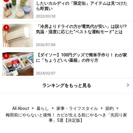
ない天井裏まで行き渡り、カビの発生を長期間抑えてく
したいカルディの「限定缶」アイテムは見つけた
れます。
ら即買い
2022/03/30
排水口にたまった髪の毛やヌメりもカビの温床です。梅
「冷房よりドライの方が電気代が安い」は誤り!?
4
雨入り前にパイプクリーナーなどで内部までスッキリさ
気温・湿度に応じた“ベストな運転モード”とは
せておきましょう。
2026/07/06
4.【トイレ】便器の内側の「死角」を狙う
【ダイソー】100円グッズで簡単手作り！ わが家
5
に「ちょうどいい薬箱」の作り方
意外と盲点なのがトイレです。トイレは水がたまってい
2024/02/07
るだけでなく、狭い空間で湿気がこもりやすいため、気
付かないうちにカビが侵入しています。
ランキングをもっと見る
【掃除のポイント】
見落としがちなのが、「フチ裏」と「排水周り」です。
>
>
>
>
All About
暮らし
家事・ライフスタイル
節約
多くのご家庭で、一見きれいに見える便器でも、鏡でフ
梅雨前にやらないと後悔！ カビが生える前にやるべき「先回り家
事」5選【決定版】
チの裏側を確認すると、黒いカビがびっしり付着してい
ることがあります。