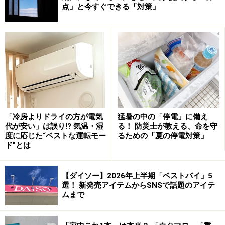
点」と今すぐできる「対策」
湿度が高い靴箱は新聞紙を敷いて、除湿剤を置く
「冷房よりドライの方が電気
猛暑の中の「停電」に備え
靴箱は家の中でも特に通気性が悪く、さらに雨の日の水
代が安い」は誤り!? 気温・湿
る！ 防災士が教える、命を守
分が持ち込まれやすいため、カビ被害が最も出やすい場
度に応じた“ベストな運転モー
るための「夏の停電対策」
ド”とは
所のひとつです。
【掃除のポイント】
【ダイソー】2026年上半期「ベストバイ」5
まずは中の靴をすべて外に出しましょう。これだけで靴
選！ 新発売アイテムからSNSで話題のアイテ
ムまで
箱内の通気性がよくなります。砂ぼこりなどを掃き出し
たあとは、アルコール除菌スプレーなどを使って棚板を