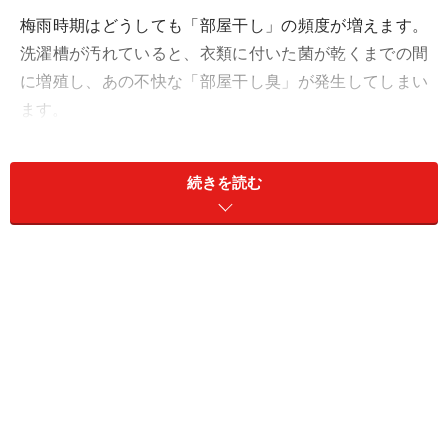
梅雨時期はどうしても「部屋干し」の頻度が増えます。
洗濯槽が汚れていると、衣類に付いた菌が乾くまでの間
に増殖し、あの不快な「部屋干し臭」が発生してしまい
ます。
【掃除のポイント】
塩素系、または酸素系の洗濯槽クリーナーを使い、槽の
続きを読む
裏側にこびりついた汚れをはがし落としましょう。最近
は「つけ置き不要」のタイプも多いですが、汚れがひど
い場合は数時間放置するタイプの方が効果を実感しやす
いです。
フィルター部分にもカビが潜んでいます。ここも外し
て、古い歯ブラシなどで汚れを落とし、しっかり乾燥さ
せましょう。