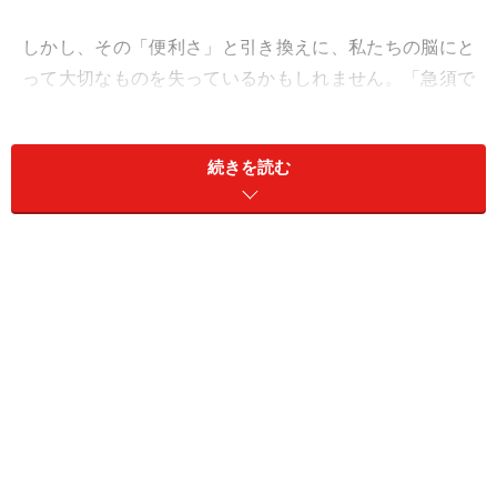
しかし、その「便利さ」と引き換えに、私たちの脳にと
って大切なものを失っているかもしれません。「急須で
淹れるお茶」は、コスパがよいだけでなく、私たちの脳
や体を若々しく保ってくれる働きがあるようです。最新
続きを読む
の研究から分かっていることをご紹介します。
緑茶習慣で認知症リスク低減？ 大規模研究
で分かった
脳の健康状態との関連
まずご紹介したいのが、日本の高齢者を対象に行われた
非常に大規模な研究結果です。