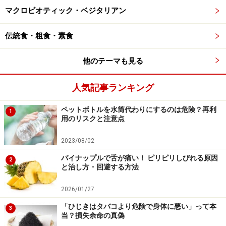
マクロビオティック・ベジタリアン
2つ目は、
「血圧を下げる作用」
です。複数のメタ分析
伝統食・粗食・素食
により、緑茶には血圧を低下させる可能性があることが
示されています。血圧の安定は脳血管への負担を減ら
他のテーマも見る
し、脳の健康につながると言われています。
人気記事ランキング
3つ目は、
「テアニンによるリラックス効果」
です。テ
アニンはお茶特有のアミノ酸で、ストレス軽減や血圧上
ペットボトルを水筒代わりにするのは危険？再利
1
用のリスクと注意点
昇の抑制に関与するとされています。
2023/08/02
各作用の強さには個人差がありますが、これらの働きが
パイナップルで舌が痛い！ ピリピリしびれる原因
2
組み合わさることで、脳の健康維持に役立っていると考
と治し方・回避する方法
えられます。
2026/01/27
「ひじきはタバコより危険で身体に悪い」って本
ペットボトルのお茶にはないメリットは？
3
当？損失余命の真偽
成分・安全性・コストに違い