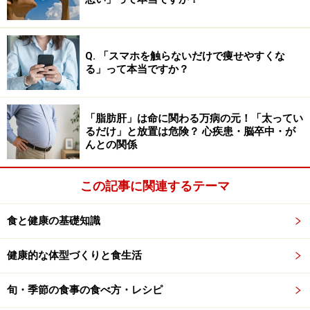
とにとどまっており、因果関係が完全に証明されたわけ
ではありませんが、実に興味深い結果と言えるでしょ
う。
Q. 「スマホを触らないだけで痩せやすくな
る」って本当ですか？
カテキン・血圧・テアニンの相乗効果｜緑
茶が脳を守る3つの理由
「脂肪肝」は命に関わる万病の元！「太ってい
では、なぜ緑茶はこれほど脳によい影響を与えるのでし
るだけ」と放置は危険？ 心疾患・脳卒中・が
んとの関係
ょうか。その理由は、含まれる成分の“トリプル効果”に
あると考えられています。
この記事に関連するテーマ
まず1つ目は、
「カテキンの抗酸化・抗炎症作用」
で
食と健康の基礎知識
す。カテキンとは、緑茶の苦渋味成分であるポリフェノ
ールの一種で、強い抗酸化作用や抗菌作用を持ち、体脂
健康的な体型づくりと食生活
肪低減、コレステロール低下などに関与する機能性成分
です。加えて、カテキンは直接神経細胞を保護する働き
旬・季節の食事の食べ方・レシピ
があることも報告されています。