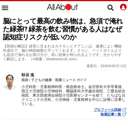
脳にとって最高の飲み物は、急須で淹れ
た緑茶!? 緑茶を飲む習慣がある人はなぜ
認知症リスクが低いのか
【医師が解説】緑茶に含まれるカテキンとテアニンは、健康によい機能
性成分で、脳の神経細胞も守ってくれます。さらに、ペットボトルより
も急須で淹れるお茶の方が、高い効果が得られるようです。分かりやす
く解説します。（※画像：Shutterstock.com）
更新日：
2026年05月12日
秋谷 進
医師 / 子どもの健康・医療ニュース ガイド
小児科医・児童精神科医・救急救命士。金沢医科大学卒業後、
国立小児病院小児神経科、獨協医科大学越谷病院、三愛会総合
病院、東京西徳洲会病院小児医療センターを経て、たちばな台
クリニック小児科。小児神経・児童精神を中心に診療に従事し
ている。
プロフィール詳細
執筆記事一覧