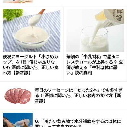
て現れる小さな傷やシミのようなもので、血管性認知症
やアルツハイマー病の独立したリスク因子と考えられて
います。
調査の結果、以下のことが明らかになりました。
緑茶の摂取量が多いほど、大脳白質病変の容積が有
便秘にヨーグルト「小さめカ
毎朝の「牛乳1杯」で悪玉コ
意に小さい
ップ」を1日1個じゃ足りな
レステロールが上昇する？ 医
い!? 医師に聞いた、正しい食
師が教える「牛乳は体に悪
1日3杯（約600ml）以上飲む人は、1杯未満の人に比
べ方【新常識】
い」説の真相
べて病変の割合が明らかに低い
一方、コーヒーを飲む習慣の有無での比較では、有
毎日のソーセージは「たった2本」でも多すぎ
意な差が見られなかった
る！ 医師に聞いた、正しいお肉の食べ方【新
常識】
つまり、脳の血管を守り、将来の認知症リスクを遠ざけ
るという観点では、コーヒーよりも緑茶が優位である可
Q. 「冷たい飲み物で水分補給をするのは体に
能性が示唆されたわけです。まだ、「関連性がある」こ
悪い」って本当ですか？