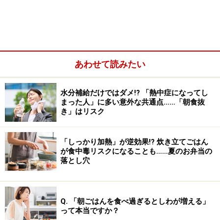
あわせて読みたい
水分補給だけではダメ!? 「熱中症になってし
2025年に発表された論文によると、
緑茶を飲む習慣があ
まった人」に多い意外な共通点……「朝食抜
る人ほど、脳の健康状態がよい
ことが科学的に示されま
き」はリスク
した。
「しっかり加熱」が逆効果!? 炊き立てごはん
この研究は、日本各地の8766人を対象にした「JPSC-
が食中毒リスクになることも……夏のお弁当の
落とし穴
AD（健康長寿社会の実現を目指した大規模認知症コホー
ト研究）」の一環として行われたものです。
Q. 「朝ごはんを食べ過ぎるとしわが増える」
注目されたのは、MRI検査で確認される「大脳白質病
って本当ですか？
変」です。これは簡単に言うと、脳の血管の老化によっ