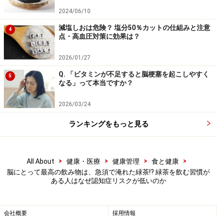
2024/06/10
「同じお茶なら、手軽なペットボトルでもよいので
減塩しおは危険？ 塩分50％カットの仕組みと注意
は？」と疑問に思われるかもしれません。
4
点・高血圧対策に効果は？
しかし、健康成分の「質」と「量」という点で、急須で
2026/01/27
淹れるお茶に優位性があると考えられています。重要な
Q. 「ビタミンが不足すると脳梗塞を起こしやすく
5
なる」って本当ですか？
のは以下の2点です。
2026/03/24
1. カテキンの安定性と含有量の違い
ランキングをもっと見る
緑茶の健康パワーの源である「エピガロカテキンガレー
ト（EGCG）」などのカテキン類は、非常にデリケートで
す。ペットボトル飲料は、作る際に高温殺菌工程がある
>
>
>
>
All About
健康・医療
健康管理
食と健康
ため、EGCGの一部は別の物質（GCG）に変化してしまい
脳にとって最高の飲み物は、急須で淹れた緑茶!? 緑茶を飲む習慣が
ます。また、保存期間が長くなるとカテキンの酸化が
ある人はなぜ認知症リスクが低いのか
徐々に進み、機能が低下する可能性を指摘する声もあり
ます。
会社概要
採用情報