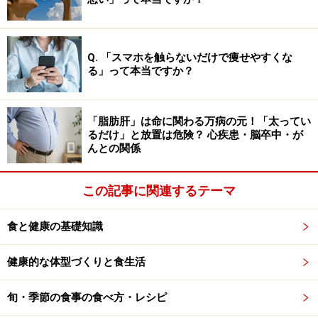
ではありませんが、実に興味深い結果と言えるでしょ
う。
Q. 「スマホを触らないだけで痩せやすくな
る」って本当ですか？
カテキン・血圧・テアニンの相乗効果｜緑
茶が脳を守る3つの理由
「脂肪肝」は命に関わる万病の元！「太ってい
では、なぜ緑茶はこれほど脳によい影響を与えるのでし
るだけ」と放置は危険？ 心疾患・脳卒中・が
ょうか。その理由は、含まれる成分の“トリプル効果”に
んとの関係
あると考えられています。
この記事に関連するテーマ
まず1つ目は、
「カテキンの抗酸化・抗炎症作用」
で
す。カテキンとは、緑茶の苦渋味成分であるポリフェノ
食と健康の基礎知識
ールの一種で、強い抗酸化作用や抗菌作用を持ち、体脂
健康的な体型づくりと食生活
肪低減、コレステロール低下などに関与する機能性成分
です。加えて、カテキンは直接神経細胞を保護する働き
旬・季節の食事の食べ方・レシピ
があることも報告されています。