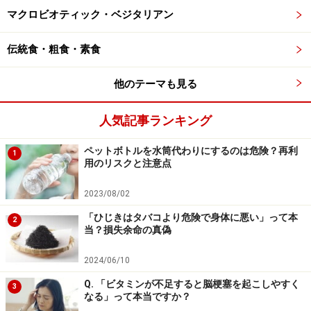
マクロビオティック・ベジタリアン
2つ目は、
「血圧を下げる作用」
です。複数のメタ分析
により、緑茶には血圧を低下させる可能性があることが
伝統食・粗食・素食
示されています。血圧の安定は脳血管への負担を減ら
し、脳の健康につながると言われています。
他のテーマも見る
人気記事ランキング
3つ目は、
「テアニンによるリラックス効果」
です。テ
アニンはお茶特有のアミノ酸で、ストレス軽減や血圧上
ペットボトルを水筒代わりにするのは危険？再利
1
昇の抑制に関与するとされています。
用のリスクと注意点
2023/08/02
各作用の強さには個人差がありますが、これらの働きが
組み合わさることで、脳の健康維持に役立っていると考
「ひじきはタバコより危険で身体に悪い」って本
2
当？損失余命の真偽
えられます。
2024/06/10
ペットボトルのお茶にはないメリットは？
Q. 「ビタミンが不足すると脳梗塞を起こしやすく
3
成分・安全性・コストに違い
なる」って本当ですか？