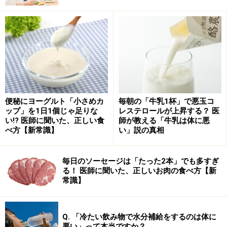
調査の結果、以下のことが明らかになりました。
緑茶の摂取量が多いほど、大脳白質病変の容積が有
意に小さい
便秘にヨーグルト「小さめカ
毎朝の「牛乳1杯」で悪玉コ
ップ」を1日1個じゃ足りな
レステロールが上昇する？ 医
1日3杯（約600ml）以上飲む人は、1杯未満の人に比
い!? 医師に聞いた、正しい食
師が教える「牛乳は体に悪
べて病変の割合が明らかに低い
べ方【新常識】
い」説の真相
一方、コーヒーを飲む習慣の有無での比較では、有
意な差が見られなかった
毎日のソーセージは「たった2本」でも多すぎ
る！ 医師に聞いた、正しいお肉の食べ方【新
常識】
つまり、脳の血管を守り、将来の認知症リスクを遠ざけ
るという観点では、コーヒーよりも緑茶が優位である可
能性が示唆されたわけです。まだ、「関連性がある」こ
Q. 「冷たい飲み物で水分補給をするのは体に
とにとどまっており、因果関係が完全に証明されたわけ
悪い」って本当ですか？