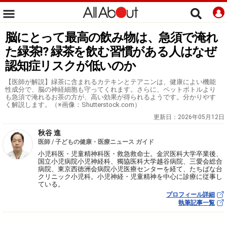
脳にとって最高の飲み物は、急須で淹れ
た緑茶!? 緑茶を飲む習慣がある人はなぜ
認知症リスクが低いのか
【医師が解説】緑茶に含まれるカテキンとテアニンは、健康によい機能
性成分で、脳の神経細胞も守ってくれます。さらに、ペットボトルより
も急須で淹れるお茶の方が、高い効果が得られるようです。分かりやす
く解説します。（※画像：Shutterstock.com）
更新日：
2026年05月12日
秋谷 進
医師 / 子どもの健康・医療ニュース ガイド
小児科医・児童精神科医・救急救命士。金沢医科大学卒業後、
国立小児病院小児神経科、獨協医科大学越谷病院、三愛会総合
病院、東京西徳洲会病院小児医療センターを経て、たちばな台
クリニック小児科。小児神経・児童精神を中心に診療に従事し
ている。
プロフィール詳細
執筆記事一覧