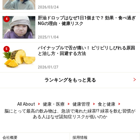
「同じお茶なら、手軽なペットボトルでもよいので
2026/03/24
は？」と疑問に思われるかもしれません。
肝油ドロップはなぜ1日1個まで？ 効果・食べ過ぎ
4
NGの理由・健康リスク
しかし、健康成分の「質」と「量」という点で、急須で
2025/11/04
淹れるお茶に優位性があると考えられています。重要な
パイナップルで舌が痛い！ ピリピリしびれる原因
のは以下の2点です。
5
と治し方・回避する方法
1. カテキンの安定性と含有量の違い
2026/01/27
緑茶の健康パワーの源である「エピガロカテキンガレー
ランキングをもっと見る
ト（EGCG）」などのカテキン類は、非常にデリケートで
す。ペットボトル飲料は、作る際に高温殺菌工程がある
ため、EGCGの一部は別の物質（GCG）に変化してしまい
>
>
>
>
All About
健康・医療
健康管理
食と健康
ます。また、保存期間が長くなるとカテキンの酸化が
脳にとって最高の飲み物は、急須で淹れた緑茶!? 緑茶を飲む習慣が
ある人はなぜ認知症リスクが低いのか
徐々に進み、機能が低下する可能性を指摘する声もあり
ます。
会社概要
採用情報