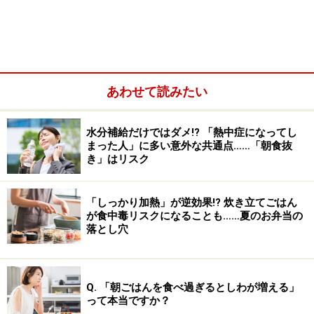
AD（健康長寿社会の実現を目指した大規模認知症コホー
ト研究）」の一環として行われたものです。
注目されたのは、MRI検査で確認される「大脳白質病
変」です。これは簡単に言うと、脳の血管の老化によっ
あわせて読みたい
て現れる小さな傷やシミのようなもので、血管性認知症
やアルツハイマー病の独立したリスク因子と考えられて
水分補給だけではダメ!? 「熱中症になってし
います。
まった人」に多い意外な共通点……「朝食抜
き」はリスク
「しっかり加熱」が逆効果!? 炊き立てごはん
が食中毒リスクになることも……夏のお弁当の
落とし穴
Q. 「朝ごはんを食べ過ぎるとしわが増える」
って本当ですか？