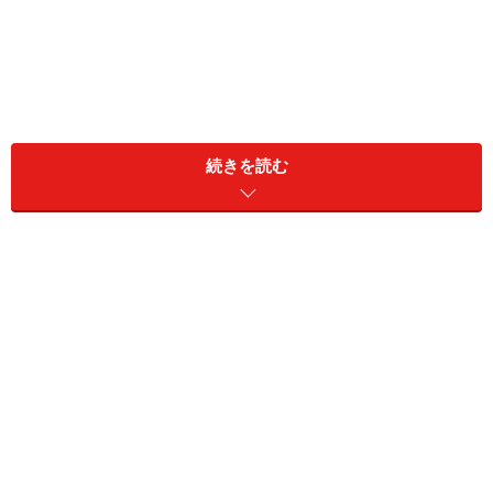
続きを読む
緑茶習慣で認知症リスク低減？ 大規模研究
で分かった
脳の健康状態との関連
まずご紹介したいのが、日本の高齢者を対象に行われた
非常に大規模な研究結果です。
2025年に発表された論文によると、
緑茶を飲む習慣があ
る人ほど、脳の健康状態がよい
ことが科学的に示されま
した。
この研究は、日本各地の8766人を対象にした「JPSC-