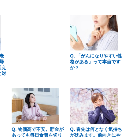
老
Q. 「がんになりやすい性
帰
格がある」って本当です
迎え
か？
と対
Q. 物価高で不安。貯金が
Q. 春先は何となく気持ち
あっても毎日食費を切り
が沈みます。前向きにや