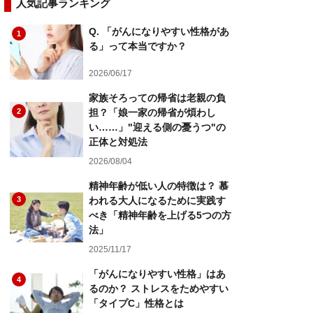
人気記事ランキング
Q. 「がんになりやすい性格があ
1
る」って本当ですか？
2026/06/17
家族そろっての帰省は老親の負
2
担？「娘一家の帰省が煩わし
い……」"迎える側の憂うつ"の
正体と対処法
2026/08/04
精神年齢が低い人の特徴は？ 慕
3
われる大人になるために実践す
べき「精神年齢を上げる5つの方
法」
2025/11/17
「がんになりやすい性格」はあ
4
るのか？ ストレスをためやすい
「タイプC」性格とは