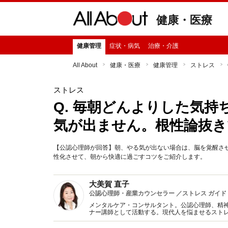
健康・医療
健康管理
症状・病気
治療・介護
All About
健康・医療
健康管理
ストレス
ストレス
Q. 毎朝どんよりした気
気が出ません。根性論抜き
【公認心理師が回答】朝、やる気が出ない場合は、脳を覚醒さ
性化させて、朝から快適に過ごすコツをご紹介します。
大美賀 直子
公認心理師・産業カウンセラー ／ストレス ガイド
メンタルケア・コンサルタント。公認心理師、精
ナー講師として活動する。現代人を悩ませるスト
アに関する著書・監修多数。