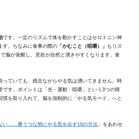
動
です。一定のリズムで体を動かすことはセロトニン神
ます。ちなみに食事の際の
「かむこと（咀嚼）」
もリズ
とで脳が覚醒し、意欲が自然と湧きやすくなります。食
。
待っていても、残念ながらやる気は湧いてきません。時
要です。ポイントは「光・運動・咀嚼」という3つの簡
習慣を取り入れて、脳を強制的に「やる気モード」へと
ない……憂うつな朝にやる気を出す10の方法
」をあわせ