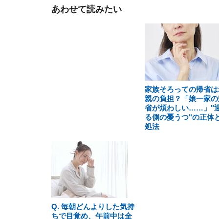
あわせて読みたい
家族そろっての帰省は
親の負担？「娘一家の
省が煩わしい……」"
る側の憂うつ"の正体
処法
Q. 毎朝どんよりした気持
ちで目覚め、午前中は全