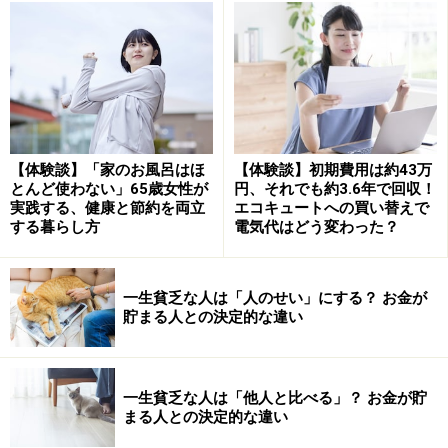
この「記録する」という能動的な行為は、脳を活性化さ
せ、単なる移動時間を「自分の表現を磨くクリエイティ
ブな時間」へと変えてくれます。
「受け身」を卒業し、お金に依存しない楽
しみを作る
【体験談】「家のお風呂はほ
【体験談】初期費用は約43万
とんど使わない」65歳女性が
円、それでも約3.6年で回収！
実践する、健康と節約を両立
エコキュートへの買い替えで
「お金がないから楽しめない」と思っている時は、どう
する暮らし方
電気代はどう変わった？
しても家の中に閉じこもり、テレビを眺めるだけの「受
け身」の姿勢になりがちです。しかし、誰かが楽しませ
てくれるのを待つ時間は、かえって孤独を深めてしまう
一生貧乏な人は「人のせい」にする？ お金が
貯まる人との決定的な違い
こともあります。
大切なのは、自分の思い通りに動き、楽しみを自ら作り
出す力です。
一生貧乏な人は「他人と比べる」？ お金が貯
まる人との決定的な違い
外からの刺激を受け、自分なりの感性で記録し続ける