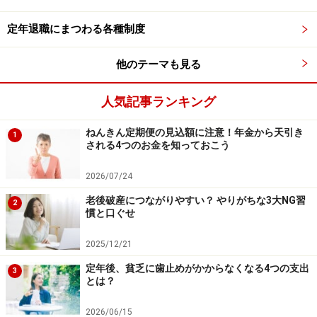
息つき、景色を心に写し取る。そんな時間を過ごすうち
に、日常の中に潜んでいた「いいこと」に、自分の力で
定年退職にまつわる各種制度
気付けるようになっているはずです。
他のテーマも見る
また、散歩の途中で見つけた移ろいを記録する習慣は、
自分自身が人生の主役であり、感性を自由に動かせる表
人気記事ランキング
現者であることを思い出させてくれます。
ねんきん定期便の見込額に注意！年金から天引き
1
される4つのお金を知っておこう
こうして「身近な幸せ」を見つけるのが上手になると、
それはそのまま「精神的な自立」へとつながっていきま
2026/07/24
す。自分で自分を上機嫌にする術を知っていれば、他人
老後破産につながりやすい？ やりがちな3大NG習
2
の目を気にしたり、誰かに認めてもらうために無理をし
慣と口ぐせ
たりする必要がなくなるからです。
2025/12/21
なにより、お金をかけなくても自分を十分に満たせる実
定年後、貧乏に歯止めがかからなくなる4つの支出
3
感が持てれば、「お金がないから何もできない」という
とは？
思い込みから心が解放されます。この「解放感」こそ
2026/06/15