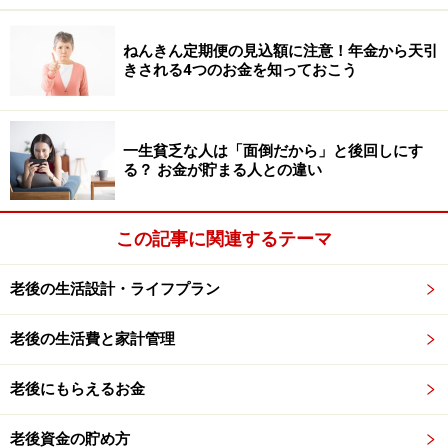
と、「自分はこう思う」「こう伝えたい」という創造性
がむくむくと湧いてきます。こうして自分自身の内側に
ねんきん定期便の見込額に注意！年金から天引
きされる4つのお金を知っておこう
楽しみの源泉を持てるようになると、高いお金を払って
外側に刺激を求める必要がなくなります。
手帳や日記、写真などの記録が溜まっていくことは、そ
一生貧乏な人は「面倒だから」と後回しにす
る？ お金が貯まる人との違い
のまま「日々の自分」を積み重ねること。数カ月前の記
録を見返した時、当時の風の匂いや心の弾力を思い出せ
る喜びは、長く心を満たしてくれるのではないでしょう
この記事に関連するテーマ
か。
老後の生活設計・ライフプラン
一歩踏み出すごとに、心が潤う「散歩」で
家計防衛を
老後の生活費と家計管理
これからは日差しが明るく、少しずつ暑くなる季節で
老後にもらえるお金
す。お気に入りの水筒に冷たいお茶を詰め、小さなおや
つを少し持って出かけましょう。お気に入りの場所で一
老後資金の貯め方