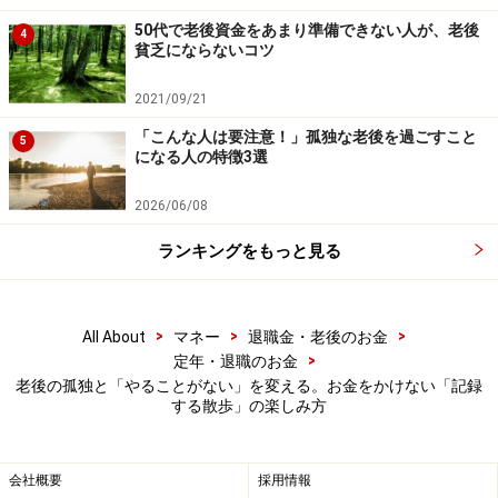
が、お金との付き合い方をより自立的なものに変えてく
50代で老後資金をあまり準備できない人が、老後
れるのです。
4
貧乏にならないコツ
自分にとっての本当の心地よさが分かっていれば、見栄
2021/09/21
のための買い物や、気乗りしないお付き合いに振り回さ
「こんな人は要注意！」孤独な老後を過ごすこと
れることもなくなります。限られた予算の中でも、自分
5
になる人の特徴3選
の体をいたわる良質な食材を選んだり、ずっとやりたか
った小さな学びに集中したり。そんな、納得感のある
2026/06/08
「生きたお金の使い方」で、毎日を楽しめるようになる
ランキングをもっと見る
でしょう。
※記事内容は執筆時点のものです。最新の内容をご確認くださ
>
>
>
All About
マネー
退職金・老後のお金
い。
>
定年・退職のお金
本記事の内容は一般的な情報提供を目的としており、特定の金融
老後の孤独と「やることがない」を変える。お金をかけない「記録
商品や投資行動を推奨するものではありません。
する散歩」の楽しみ方
投資や資産運用に関する最終的なご判断はご自身の責任において
行ってください。
掲載情報の正確性・完全性については十分に配慮しております
が、その内容を保証するものではなく、これに基づく損失・損害
会社概要
採用情報
などについて当社は一切の責任を負いません。