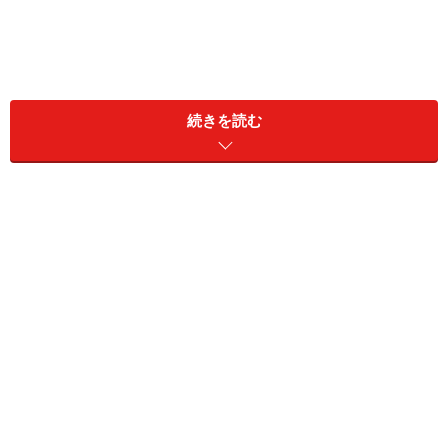
目的のない散歩に、「記録」というスパイ
続きを読む
スを添えて
散歩は気分転換になるだけでなく、血流をよくしたり、
自律神経を整えたりと、体にとって素晴らしい効果があ
ります。お金をかけずに健康を維持できる散歩は、究極
の「家計防衛術」ともいえるでしょう。
とはいえ、ただ義務的に歩くだけでは、いつの間にか飽
きてしまいます。そこで提案したいのが、散歩で見つけ
た「小さな変化」を自分なりに記録することです。
「今日はあそこのお宅のオオデマリが咲いた」「雲の形
を見るのが楽しい」「水たまりに虹がかかっていた」