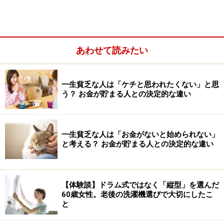
「空の色って、こんなに変化するんだ」……。
こうした些細な発見を、手元のスマートフォンで写真に
撮ったり、帰宅してから手帳や日記に書き記したりして
あわせて読みたい
みましょう。ただ「空が青い」と書くのではなく、自分
なりに青のグラデーションを言葉にしてみる。写真を撮
る時は一番美しく見える角度を考える。
一生貧乏な人は「ケチと思われたくない」と思
う？ お金が貯まる人との決定的な違い
一生貧乏な人は「お金がないと始められない」
と考える？ お金が貯まる人との決定的な違い
【体験談】ドラム式ではなく「縦型」を選んだ
60歳女性。老後の洗濯機選びで大切にしたこ
と