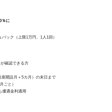
50％に
ュバック（上限1万円、1人1回）
りが確認できる方
口座開設月＋5カ月）の末日まで
カ月ごと）
も優遇金利適用