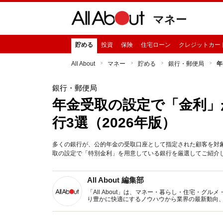
マネー
貯める
投資
保険
住宅ローン
クレジットカー
All About
マネー
貯める
銀行・郵便局
年
銀行・郵便局
年金受取の設定で「金利」
行3選（2026年版）
多くの銀行が、公的年金の受取口座として指定された顧客を対
取の設定で「特別金利」を用意している銀行を厳選してご紹介しま
All About 編集部
「All About」は、マネー・暮らし・住宅・
り豊かに快適にするノウハウから業界の最新動向
イトです。