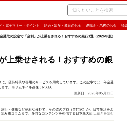
ド・電子マネー・ポイント
結婚・出産・教育のお金
退職金・老後のお金
税
金受取の設定で「金利」が上乗せされる！おすすめの銀行3選（2026年版）
が上乗せされる！おすすめの銀
象に、優待特典や専用のサービスを用意しています。この記事では、年金受
す。※サムネイル画像：PIXTA
更新日：2026年05月12日
グルメ・旅行・健康など多彩な分野で、その道のプロ（専門家）が、日常生活をよ
、読み物コラムまで、多彩なコンテンツを発信する日本最大級の総合情報サ
...続きを読む