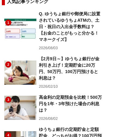
人気記事ランキング
Q. ゆうちょ銀行や郵便局に設置
されているゆうちょATMの、土
1
日・祝日の入出金手数料は？
【お金のことがもっと分かる！
マネークイズ】
2026/08/03
【2月9日～】ゆうちょ銀行が金
2
利引き上げ！定期貯金に20万
円、50万円、100万円預けると
利息は？
2026/02/10
高金利の定期預金を比較！500万
3
円を1年・3年預けた場合の利息
は？
2026/08/02
ゆうちょ銀行の定期貯金と定額
4
貯金、どっちがお得？100万円預