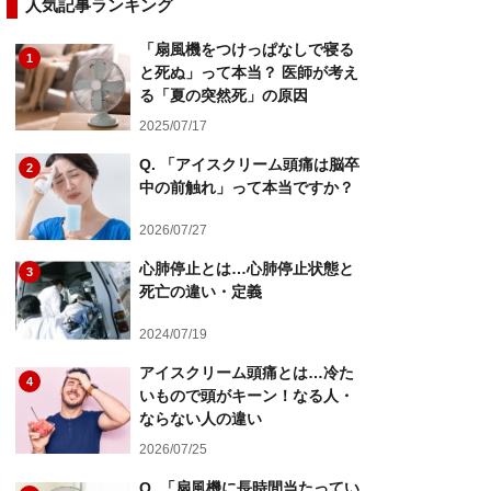
人気記事ランキング
「扇風機をつけっぱなしで寝る
1
と死ぬ」って本当？ 医師が考え
る「夏の突然死」の原因
2025/07/17
Q. 「アイスクリーム頭痛は脳卒
2
中の前触れ」って本当ですか？
2026/07/27
心肺停止とは…心肺停止状態と
3
死亡の違い・定義
2024/07/19
アイスクリーム頭痛とは…冷た
4
いもので頭がキーン！なる人・
ならない人の違い
2026/07/25
Q. 「扇風機に長時間当たってい