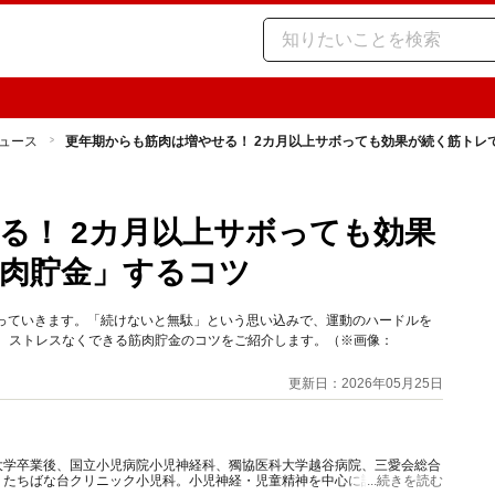
ュース
更年期からも筋肉は増やせる！ 2カ月以上サボっても効果が続く筋トレ
る！ 2カ月以上サボっても効果
肉貯金」するコツ
を失っていきます。「続けないと無駄」という思い込みで、運動のハードルを
す。ストレスなくできる筋肉貯金のコツをご紹介します。（※画像：
更新日：2026年05月25日
大学卒業後、国立小児病院小児神経科、獨協医科大学越谷病院、三愛会総合
、たちばな台クリニック小児科。小児神経・児童精神を中心に診療に従事し
...続きを読む