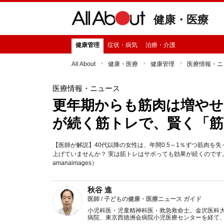
健康・医療
健康管理
症状・病気
治療・介護
All About
健康・医療
健康管理
医療情報・ニ
医療情報・ニュース
更年期からも筋肉は増やせ
が続く筋トレで、賢く「筋
【医師が解説】40代以降の女性は、年間0.5～1％ずつ筋肉
上げていませんか？ 実は筋トレはサボっても効果が続くので
amanaimages）
秋谷 進
医師 / 子どもの健康・医療ニュース ガイド
小児科医・児童精神科医・救急救命士。金沢医科
病院、東京西徳洲会病院小児医療センターを経て