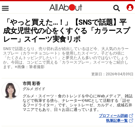
「やっと買えた…！」【SNSで話題】平
成女児世代の心をくすぐる「カラースプ
レー」スイーツ実食リポ
SNSで話題となり、売り切れ店が続出しているほど今、大人気のカラー
スプレー（カラーチョコレート）を使用したスイーツ。子どもの頃に
「たくさんトッピングしたい！」と夢見た人も多いのではないでしょう
か。今回は、コンビニで買える「カラースプレー」スイーツをご紹介し
ます。※画像：筆者撮影
更新日：
2026年04月09日
市岡 彩香
グルメ ガイド
グルメ・スイーツ・食のトレンドを中心にWebメディア、雑誌
などで執筆する傍ら、ナレーターやMCとして活動する「話せ
るフードライター」です。シャトレーゼ、カルディ、成城石井
マニアでもあり、日々お店に通っています。
プロフィール詳細
執筆記事一覧