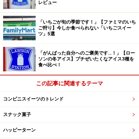
レビュー
くふわふわのパン生地が口いっぱいに広がります。そこ
にカラースプレーの食感がアクセントとなって、楽しい
口当たりに。ホイップの甘さがくど過ぎないため、軽や
「いちごが旬の季節です！」【ファミマのいち
ご狩り】今しか食べられない「いちごスイー
かに食べ進められるのも魅力です。
ツ」5選
ちなみに、カラースプレーがかかっているのは表面の
「がんばった自分へのご褒美です…！」【ロー
み。背面や中には入っていませんが、ホイップクリーム
ソンの冬アイス】プチぜいたくなアイス3種を
がぎっしりと詰まっているため、食べ応えは十分です。
食べ比べ！
2. 【赤城乳業】「トッピンぎゅ～！」194
この記事に関連するテーマ
円
コンビニスイーツのトレンド
赤城乳業「トッピンぎゅ～！」194円（税込）
スナック菓子
続いて紹介するのは、コンビニ各社で販売されている、
ハッピーターン
赤城乳業の「トッピンぎゅ～！」194円（税込）です。