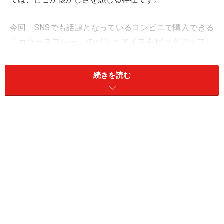
今回、SNSでも話題となっているコンビニで購入できる
「カラースプレー」のパンとアイスをピックアップし
て、平成女児世代ど真ん中の筆者が本音でリポートしま
す。
続きを読む
＜目次＞
1. 【セブン】「よくばりサンド カラーチョコ＆ホイッ
プ」213.84円
2. 【赤城乳業】「トッピンぎゅ～！」194円