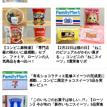
筆者もいつも利用するセブンの店舗では売り切れで、何
店舗も巡ってようやくゲットすることができました。
たっぷりのカラースプレーとホイップを楽しめるスイーツサ
ンドです
【コンビニ麻辣湯】「専門店
【2月22日は猫の日】「ねこ
級の味わいに超感動」セブ
のビジュアルがかわい過ぎ
こちらは表面にカラースプレーがたっぷりとトッピング
ン、ファミマ、ローソンの人
る…」コンビニの「ねこスイ
された、セブン限定のスイーツサンドです。パン生地は
気商品を食べ比べ！
ーツ」3選実食リポ
ピンク色で、ビジュアルのインパクトも抜群です。
「有名ショコラティエ監修スイーツの完成度に
感動…」コンビニ限定チョコスイーツ3品を実
食レビュー
ホイップもパン生地もふわふわ！ カラースプレーの食感が
アクセントになっています
「このいちごのお菓子は珍しい…!?」【ローソ
ひと口食べると、ふわふわ食感の甘いホイップと、同じ
ン】今が旬の「新作いちごスイーツ」3品実食