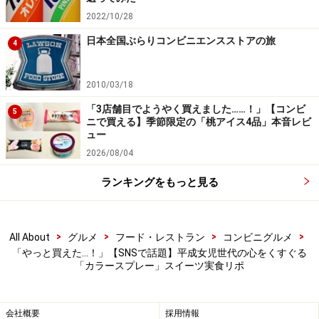
甘さと相性抜群です！
2022/10/28
食べ進めると、チョコソースがとろ～りと広がり、カラ
日本全国ぶらりコンビニエンスストアの旅
4
ースプレーの甘さと相性抜群。カラースプレーのザクザ
クとした食感に、滑らかなホイップクリーム風アイスの
2010/03/18
甘みが重なります。子どもから大人まで楽しめる、甘さ
たっぷりの幸せな気分になれる一品です。
「3店舗目でようやく買えました……！」【コンビ
5
ニで買える】季節限定の「桃アイス4品」本音レビ
ュー
いかがでしたか。平成女児世代にとってはどこか懐かし
2026/08/04
く、現在の子ども・若者世代にもワクワクする「カラー
スプレー」を使ったカラフルなスイーツ。発売するたび
ランキングをもっと見る
に人気を集めているため、今後も新商品が続々と登場し
そうな予感です。気になった方は、ぜひ店舗でチェック
>
>
>
>
All About
グルメ
フード・レストラン
コンビニグルメ
してみてください。
「やっと買えた…！」【SNSで話題】平成女児世代の心をくすぐる
「カラースプレー」スイーツ実食リポ
※商品の在庫状況は日々変動するため、紹介した商品が
「在庫なし」となる場合もあります。あらかじめご了承
ください。
会社概要
採用情報