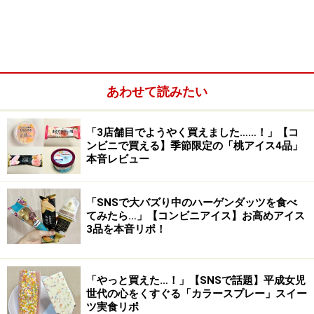
あわせて読みたい
1. 【セブン】「よくばりサンド カラーチョ
「3店舗目でようやく買えました……！」【コ
コ＆ホイップ」213.84円
ンビニで買える】季節限定の「桃アイス4品」
本音レビュー
「SNSで大バズり中のハーゲンダッツを食べ
「よくばりサンド カラーチョコ＆ホイップ」213.84円（税
てみたら…」【コンビニアイス】お高めアイス
込）
3品を本音リポ！
まず紹介するのは、セブン-イレブンの「よくばりサンド
カラーチョコ＆ホイップ」213.84円（税込）です。こち
「やっと買えた…！」【SNSで話題】平成女児
らは3月31日の発売直後からSNSで話題となり、「食べ
世代の心をくすぐる「カラースプレー」スイー
たいのにどこにも売っていない！」という声が多数。
ツ実食リポ