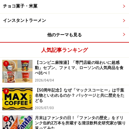
実はこちらは、開発者が子どもの頃に抱いていた、「カ
チョコ菓子・米菓
ラースプレーをたくさん食べたい！」という夢を叶えた
アイスなのだそう。
インスタントラーメン
2024年に限定販売された際にはSNSを中心に大きな話題
他のテーマも見る
となり、予想以上の販売数で供給が追いつかず、販売休
止になるほどの人気でした。そして2026年3月24日、待
人気記事ランキング
望の復活販売となりました！
【コンビニ麻辣湯】「専門店級の味わいに超感
1
動」セブン、ファミマ、ローソンの人気商品を食
べ比べ！
アイスの中にたっぷりのカラースプレーが！
2026/04/04
ホイップクリーム風アイスの中に、カラースプレーとチ
【50周年記念】なぜ「マックスコーヒー」は千葉
2
名物といわれるのか？ パッケージと共に歴史をた
ョコソースをたっぷりと混ぜ込んだアイスバーです。
どる
2025/07/03
月末はファンタの日！「ファンタの歴史」をドリ
3
ンク缶約2万本を所蔵する清涼飲料史研究家が振り
食べ進めると、チョコソースがとろ～り。カラースプレーの
返ってみた