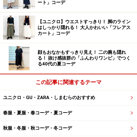
ート」コーデ
メンズのニットTシャツは女性でもゆったりと着られて◎
出典：StyleHint
【ユニクロ】ウエストすっきり！ 脚のライン
はしっかり隠れる！ 大人かわいい「フレアス
こちらの「ウォッシャブルミラノリブニットTシャツ」
カート」コーデ
（税込2990円）は、男女兼用で着られるユニクロのベス
トセラーアイテム。ポリエステル39％、コットン37％、
顔もおなかもすっきり見え！ 二の腕も隠れ
レーヨン24％という素材構成で、表面に凹凸（おうと
る！ 抜け感抜群の「ふんわりワンピ」でつく
つ）のない編み地はクリーンな印象です。
る40代の夏コーデ
シンプルながらもこなれて見えるデザインが特徴で、大
この記事に関連するテーマ
人女性の「白の半袖Tシャツがカジュアルになり過ぎて
しまう」「白Tが年齢を重ねて似合わなくなった」とい
ユニクロ・GU・ZARA・しまむらのおすすめ
うお悩みも解決してくれる一枚です。
春服・夏服・春コーデ・夏コーデ
写真のオフホワイトのほかに、ブラック、ピンク、ベー
秋服・冬服・秋コーデ・冬コーデ
ジュ、オリーブ、ネイビー、ブルー3色の計9色と、豊富