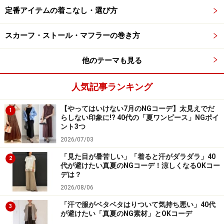
なカラバリも魅力。
定番アイテムの着こなし・選び方
ボトムスにはダークブラウンの「ウルトラストレッチア
スカーフ・ストール・マフラーの巻き方
クティブワイドパンツ」をチョイス。ゆったりニット＆
他のテーマも見る
楽ちんパンツの組み合わせでも、白とブラウンの2色使
いに絞ることで、スタイリッシュなカジュアルコーデに
人気記事ランキング
仕上がります。
【やってはいけない7月のNGコーデ】太見えでだ
1
3. 透かし編みがフェミニン！大人女性にい
らしない印象に!? 40代の「夏ワンピース」NGポイ
ント3つ
ちおし「半袖ニット」
2026/07/03
「見た目が暑苦しい」「着ると汗がダラダラ」40
2
フェミニンに着られるサマーニット 出典：StyleHint
代が避けたい真夏のNGコーデ！涼しくなるOKコー
デは？
きれいめな着こなしが好みなら、「ポインテールクルー
2026/08/06
ネックセーター／ウォッシャブル」（税込2990円）がい
「汗で服がベタベタはりついて気持ち悪い」40代
3
ちおしです。程よいフィット感のあるショート丈のシル
が避けたい「真夏のNG素材」とOKコーデ