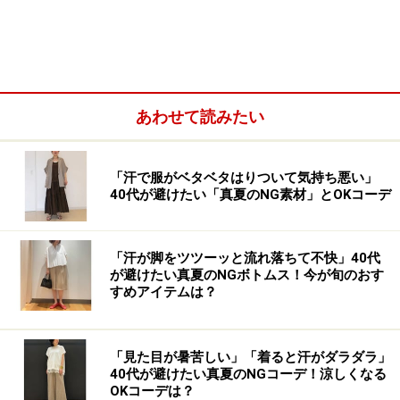
あわせて読みたい
1. コンサバなデザインが大人向けな「UVカ
「汗で服がベタベタはりついて気持ち悪い」
ットカーデ」
40代が避けたい「真夏のNG素材」とOKコーデ
「汗が脚をツツーッと流れ落ちて不快」40代
バイカラーでよりスタイリッシュな印象に 出典：StyleHint
が避けたい真夏のNGボトムス！今が旬のおす
すめアイテムは？
こちらで着用しているのは、「UVカットクルーネックカ
ーディガン」（税込2990円）です。中には同色の「UVカ
ットクルーネックセーター」を着て、アンサンブルコー
「見た目が暑苦しい」「着ると汗がダラダラ」
40代が避けたい真夏のNGコーデ！涼しくなる
デに仕上げています。白ベースに黒の縁取りをしたデザ
OKコーデは？