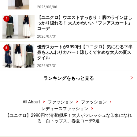
エットで、パンツにもスカートにも合わせやすいのが
2026/08/06
◎。コットン100％素材で、素肌に触れても気持ちよく
着られます。
【ユニクロ】ウエストすっきり！ 脚のラインはし
4
っかり隠れる！ 大人かわいい「フレアスカート」
コーデ
ギャザーが入ったボリュームのあるスリーブや透かし編
2026/07/31
みの生地など、どこかヴィンテージライクでフェミニン
優秀スカートが3990円【ユニクロ】気になる下半
5
な雰囲気が楽しめるのがポイント。カラバリは写真のオ
身もふんわりカバー！涼しくて甘めな大人の夏ス
タイル
フホワイト、レッド、ベージュ、ネイビーの計4色で
2026/07/31
す。
ランキングをもっと見る
ボトムスには、4月中旬発売の黒の「イージーワイドパ
ンツ」を合わせて、女性らしさのあるパンツコーデに仕
>
>
>
All About
ファッション
ファッション
上げています。
>
レディースファッション
【ユニクロ】2990円で清潔感UP！大人がフレッシュな印象になれ
同じ「白トップス」でも着こなし方によって印象が変わ
る「白トップス」春夏コーデ3選
り、おしゃれの楽しみが広がります。ぜひ参考にしてみ
てくださいね。