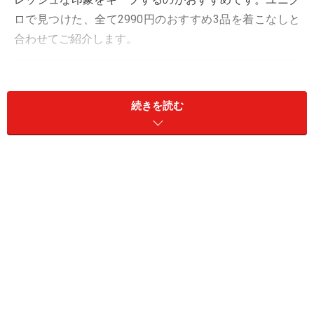
ロで見つけた、全て2990円のおすすめ3品を着こなしと
合わせてご紹介します。
＜目次＞
1. コンサバなデザインが大人向けな「UVカットカー
続きを読む
デ」
2. ユニセックス仕様！ ベストセラーの「リブニット白
T」
3. 透かし編みがフェミニン！大人女性にいちおし「半袖
ニット」