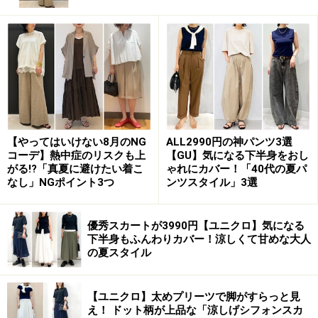
インはコンサバな雰囲気で、きれいめに着られて大人向
きです。
素材はコットン60%、レーヨン40％で滑らかな肌触り。
UPF25の紫外線カット効果があり、“着る日焼け止め”と
して持ち歩くのにもぴったりです。軽くて薄手なので、
くるっと丸めてバッグに入れておくのもおすすめ。
【やってはいけない8月のNG
ALL2990円の神パンツ3選
コーデ】熱中症のリスクも上
【GU】気になる下半身をおし
カラバリは写真のオフホワイトと、ネイビーの計2色。
がる!?「真夏に避けたい着こ
ゃれにカバー！「40代の夏パ
ボトムスには半端丈が今っぽい、黒の「コットンキュロ
なし」NGポイント3つ
ンツスタイル」3選
ット」を合わせて、今年らしいモノトーンコーディネー
トに。
優秀スカートが3990円【ユニクロ】気になる
下半身もふんわりカバー！涼しくて甘めな大人
の夏スタイル
2. ユニセックス仕様！ ベストセラーの「リ
ブニット白T」
【ユニクロ】太めプリーツで脚がすらっと見
え！ ドット柄が上品な「涼しげシフォンスカ