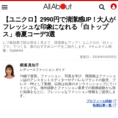
【ユニクロ】2990円で清潔感UP！大人が
フレッシュな印象になれる「白トップ
ス」春夏コーデ3選
レフ板効果で顔も明るく見えて、清潔感もアップ！ ユニクロの「白トッ
プス」でつくる、春のおすすめコーデをご紹介します。 ※サムネイル画
像：StyleHint
更新日：
2026年04月09日
横瀬 真知子
レディースファッション ガイド
19歳で渡英。ファッション、写真を学び、帰国後はファッショ
ン誌のアシスタントエディターやアパレルブランドの販売、プ
レス・PRとして勤務。以前は自身のオンラインショップにてバ
イイングも。海外経験とファッション業界での勤務経験から得
た知識をもとに、フレッシュなファッション情報をご提供しま
す。
プロフィール詳細
執筆記事一覧