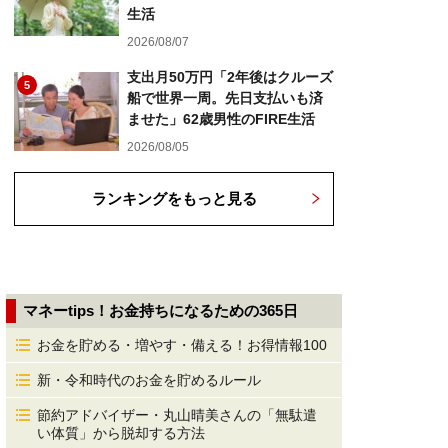
生活
2026/08/07
支出月50万円「2年後はクルーズ
5
船で世界一周。先日支払いも済
ませた」62歳男性のFIRE生活
2026/08/05
ランキングをもっと見る
マネーtips！お金持ちになるための365日
お金を貯める・増やす・備える！お得情報100
新・令和時代のお金を貯めるルール
節約アドバイザー・丸山晴美さんの「無駄遣
い体質」から脱却する方法