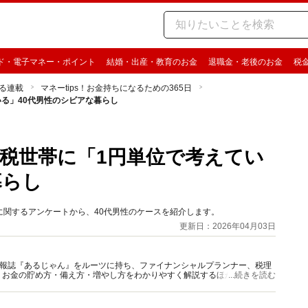
ド・電子マネー・ポイント
結婚・出産・教育のお金
退職金・老後のお金
税
る連載
マネーtips！お金持ちになるための365日
る」40代男性のシビアな暮らし
税世帯に「1円単位で考えてい
暮らし
し」に関するアンケートから、40代男性のケースを紹介します。
更新日：2026年04月03日
資情報誌『あるじゃん』をルーツに持ち、ファイナンシャルプランナー、税理
、お金の貯め方・備え方・増やし方をわかりやすく解説するほか、マネー最
...続きを読む
情報を発信しています。