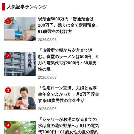
人気記事ランキング
現預金5000万円「普通預金は
1
200万円、残りは全て定期預金」
61歳男性の預け方
2026/08/07
「市役所で朝から夕方まで涼
2
む。食堂のラーメンは500円」8
月の電気代1万2000円・69歳男
性の夏
2026/08/03
「住宅ローン完済、夫婦とも厚
3
生年金でよかった」月2万円貯金
する68歳男性の年金生活
2026/08/06
「シャワーがお湯になるまでの
4
水は庭の花や野菜へ」8月の電気
代7000円・61歳女性の夏の節約