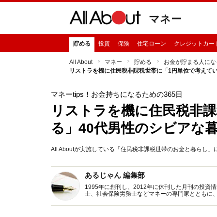
マネー
貯める
投資
保険
住宅ローン
クレジットカー
All About
マネー
貯める
お金が貯まる人にな
リストラを機に住民税非課税世帯に「1円単位で考えてい
マネーtips！お金持ちになるための365日
リストラを機に住民税非課
る」40代男性のシビアな
All Aboutが実施している「住民税非課税世帯のお金と暮ら
あるじゃん 編集部
1995年に創刊し、2012年に休刊した月刊の投
士、社会保険労務士などマネーの専門家とともに
新トピックス、おトク・節約コラムなど、役立つ