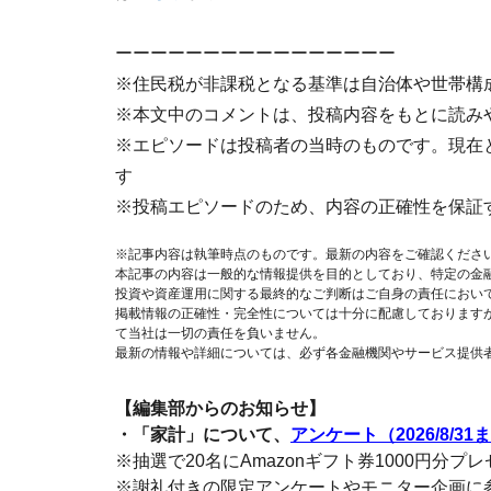
ーーーーーーーーーーーーーーーー
※住民税が非課税となる基準は自治体や世帯構
※本文中のコメントは、投稿内容をもとに読み
※エピソードは投稿者の当時のものです。現在
す
※投稿エピソードのため、内容の正確性を保証
※記事内容は執筆時点のものです。最新の内容をご確認くださ
本記事の内容は一般的な情報提供を目的としており、特定の金
投資や資産運用に関する最終的なご判断はご自身の責任におい
掲載情報の正確性・完全性については十分に配慮しております
て当社は一切の責任を負いません。
最新の情報や詳細については、必ず各金融機関やサービス提供
【編集部からのお知らせ】
・「家計」について、
アンケート（2026/8/31
※抽選で20名にAmazonギフト券1000円分プ
※謝礼付きの限定アンケートやモニター企画に