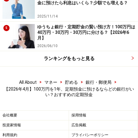
預入期間：1年
金に預けたら利息はいくら？少額でも増える？
預入金額：50万円以上（1円単位）
2025/11/14
※新規口座開設であれば、「新規口座開設優遇プラン ス
ゆうちょ銀行・定期貯金の賢い預け方！100万円は
5
40万円・30万円・30万円に分ける？【2026年6
ターワン円定期預金」が利用でき、1年ものの金利が年
月】
1.25％になる。預入金額50万円以上で、インターネット
2026/06/10
限定。預入期限は口座開設日の翌々月末まで。
ランキングをもっと見る
>
>
>
>
All About
マネー
貯める
銀行・郵便局
【2026年4月】100万円を1年、定期預金に預けるならどの銀行がい
い？おすすめの定期預金
会社概要
採用情報
投資家情報
広告掲載
利用規約
プライバシーポリシー