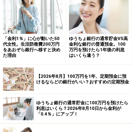
預入期間：1年
預入金額：10万円以上（1円単位）
※個人客が対象。
「金利1％」に心が動いた50
ゆうちょ銀行の通常貯金VS高
代女性。生活防衛費200万円
金利な銀行の普通預金。100
④愛媛銀行 四国八十八カ所支店
をあおぞら銀行へ移すと決め
万円を預けたら1年後の利息
た理由
はいくら違う？
商品名：だんだん定期預金ワイド
金利：1.15％
【2026年8月】100万円を1年、定期預金に預
けるならどの銀行がいい？おすすめの定期預金
預入期間：1年
預入金額：100万円以上300万円以内（1円単位）
ゆうちょ銀行の通常貯金に100万円を預けたら
※1人300万円が上限。特別金利プラン適用。終了時期は
利息はいくら？2026年8月10日から金利が
未定。
「0.4％」にアップ！
※新規口座開設であれば、「新規口座開設限定定期預