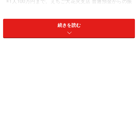
※1人100万円まで。えちご大花火支店 普通預金からの振
替限定。
続きを読む
②SBJ銀行
商品名：100万円上限定期預金＜ミリオくん＞
金利：1.25％
預入期間：1年
預入金額：1円以上100万円以下（1円単位）
※1人1口座、100万円まで。
※新規口座開設であれば、「はじめての定期預金＜はじ
めくん＞」が利用でき、1年ものの金利が年1.35％とな
る。預入金額は10万円以上、1人500万円まで。預入期限
は口座開設月を含む当初3カ月間。