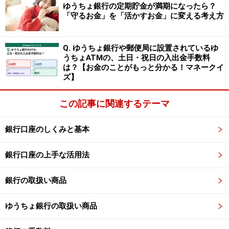
ゆうちょ銀行の定期貯金が満期になったら？
金」が利用でき、1年ものの金利が年1.25％になる。預入
「守るお金」を「活かすお金」に変える考え方
金額は100万円以上1000万円以内で、3カ月ものと1年も
のを合わせて1人1000万円が上限。預入期限は口座開設
Q. ゆうちょ銀行や郵便局に設置されているゆ
日の翌々月末まで。
うちょATMの、土日・祝日の入出金手数料
は？【お金のことがもっと分かる！マネークイ
ズ】
⑤香川銀行 セルフうどん支店
この記事に関連するテーマ
商品名：超金利トッピング定期預金
金利：1.10％
銀行口座のしくみと基本
預入期間：1年
銀行口座の上手な活用法
預入金額：10万円以上100万円まで（1円単位）
銀行の取扱い商品
※1人100万円まで。
ゆうちょ銀行の取扱い商品
⑥トマト銀行 ももたろう支店