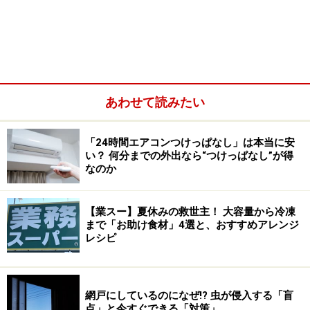
あわせて読みたい
「24時間エアコンつけっぱなし」は本当に安
い？ 何分までの外出なら“つけっぱなし”が得
効率よく湿気を出すための正解は「ドアを
なのか
閉める」こと
【業スー】夏休みの救世主！ 大容量から冷凍
結論からいうと、基本的には「浴室のドアは閉めて換気
まで「お助け食材」4選と、おすすめアレンジ
扇を回す」のが正解です。
レシピ
「開けておいた方が空気の通り道ができて、早く乾くの
では？」と思うかもしれません。しかし、換気扇の能力
網戸にしているのになぜ!? 虫が侵入する「盲
点」と今すぐできる「対策」