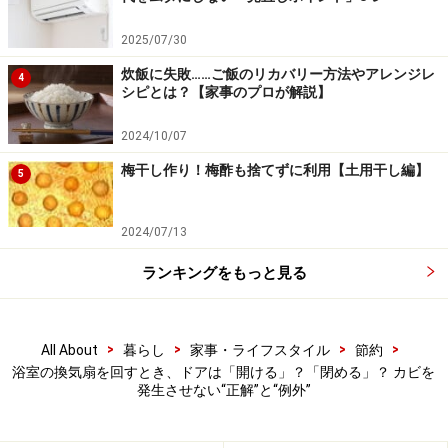
き散らしていた」という事態を防ぐためにも、定期的な
掃除を習慣にしましょう。
2025/07/30
・換気扇掃除のステップと頻度
炊飯に失敗……ご飯のリカバリー方法やアレンジレ
4
シピとは？【家事のプロが解説】
換気扇の掃除は、
最低でも半年に1度、できれば月に1回
のペースで行うのが理想的です。
2024/10/07
梅干し作り！梅酢も捨てずに利用【土用干し編】
5
浴室の換気扇はカビが発生しやすい
2024/07/13
カバーを外す
まずは外側の化粧カバーを外します。多くのタイプ
ランキングをもっと見る
は、手前に引くと針金状のバネで固定されているの
で、それをつまんで外すことができます。
>
>
>
>
All About
暮らし
家事・ライフスタイル
節約
ファンの取り外し（可能な場合）
浴室の換気扇を回すとき、ドアは「開ける」？「閉める」？ カビを
取扱説明書を確認し、シロッコファンなどが簡単に
発生させない“正解”と“例外”
外せるタイプであれば取り外します。
※無理に外そうとすると故障の原因になるため、難