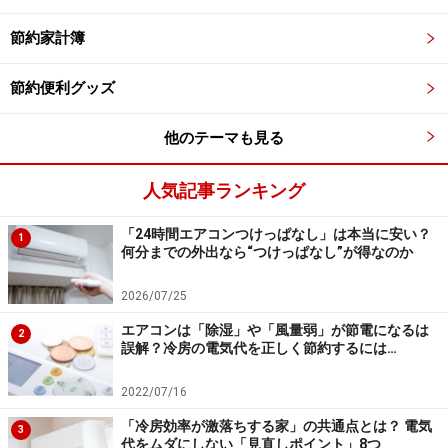
か」「少し開けた方が効率的なのか」を判断するのは難
節約家計簿
しいものです。そこでおすすめしたいのが、
温湿度計を
使った実験
です。入浴後にドアを閉めたパターンと、少
節約便利グッズ
し開けたパターンで、どちらが早く湿度が下がるかを一
度チェックしてみてください。数値で確認することで、
他のテーマも見る
その家に最適な「最短の乾燥ルート」が見えてきます。
人気記事ランキング
忘れがちな「換気扇掃除」がカビ予防の要
「24時間エアコンつけっぱなし」は本当に安い？
1
効率的な換気方法を実践していても、肝心の換気扇自体
何分までの外出なら“つけっぱなし”が得なのか
が汚れていては効果が半減してしまいます。湿気を吸い
2026/07/25
込む換気扇はホコリがたまりやすく、そのホコリが湿気
エアコンは「除湿」や「風量弱」が節電になるは
を吸うことで換気扇内部にカビが繁殖することもあるの
2
誤解？冷房の電気代を正しく節約するには…
です。
2022/07/16
「換気しているつもりが、実はカビの胞子を浴室内にま
「冷房効率が激落ちする家」の共通点とは？ 電気
3
代をムダにしない「見直しポイント」8つ