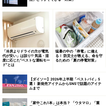
を最大限に引き出すキーワードは「負圧（ふあつ）」に
あります。
換気扇は、浴室内の空気を強制的に外へ押し出す装置で
す。ドアをぴったりと閉め切った状態で換気扇を回す
と、浴室内の空気が外へ排出されることで室内の気圧が
下がり、外気を取り込もうとする強い力が働きます。こ
れが「負圧」の状態です。
「冷房よりドライの方が電気
猛暑の中の「停電」に備え
代が安い」は誤り!? 気温・湿
る！ 防災士が教える、命を守
最近の住宅の浴室ドアには、下部や上部に小さな空気の
度に応じた“ベストな運転モー
るための「夏の停電対策」
ド”とは
取り入れ口（ガラリ）が設けられています。ドアを閉め
ることで、この小さなすき間から勢いよく空気が吸い込
【ダイソー】2026年上半期「ベストバイ」5
まれ、浴室全体に効率的な空気の流れが生まれるので
選！ 新発売アイテムからSNSで話題のアイテ
す。
ムまで
逆にドアを全開にしてしまうと、換気扇の近くにある空
「家中これ1本」は本当？ 「ウタマロ」「重