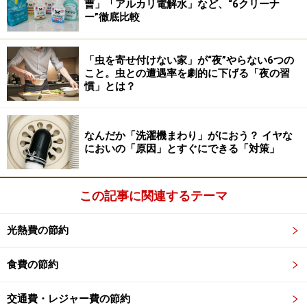
気だけが入れ替わる「ショートサーキット」という現象
曹」「アルカリ電解水」など、“6クリーナ
ー”徹底比較
が起き、浴室の隅々の湿気が停滞してしまう原因になり
ます。
「虫を寄せ付けない家」が“夜”やらない6つの
こと。虫との遭遇率を劇的に下げる「夜の習
「窓の位置」によっては例外も
慣」とは？
基本は「閉め切る」ことが正解ですが、浴室の構造によ
ってはドアや窓を開けた方がいいケースもあります。ポ
なんだか「洗濯機まわり」がにおう？ イヤな
イントは、
「空気の入り口（窓やドア）」と「出口（換
においの「原因」とすぐにできる「対策」
気扇）」が対角線上にあるかどうか
です。
この記事に関連するテーマ
もし、窓と換気扇が向かい合うような位置関係にあり、
窓を開けることで浴室全体を通り抜けるような強い風の
光熱費の節約
流れが作れる場合は、窓を開けた方が短時間で一気に空
気を入れ替えられることがあります。
食費の節約
ご自身の家の浴室において、「閉め切った方が早いの
交通費・レジャー費の節約