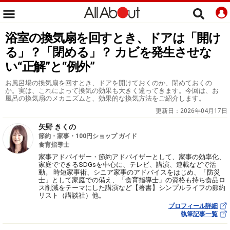
浴室の換気扇を回すとき、ドアは「開け
る」？「閉める」？ カビを発生させな
い“正解”と“例外”
お風呂場の換気扇を回すとき、ドアを開けておくのか、閉めておくの
か。実は、これによって換気の効果も大きく違ってきます。今回は、お
風呂の換気扇のメカニズムと、効果的な換気方法をご紹介します。
更新日：
2026年04月17日
矢野 きくの
節約・家事・100円ショップ ガイド
食育指導士
家事アドバイザー・節約アドバイザーとして、家事の効率化、
家庭でできるSDGsを中心に、テレビ、講演、連載などで活
動。 時短家事術、シニア家事のアドバイスをはじめ、「防災
士」として家庭での備え、「食育指導士」の資格も持ち食品ロ
ス削減をテーマにした講演など【著書】シンプルライフの節約
リスト（講談社）他。
プロフィール詳細
執筆記事一覧