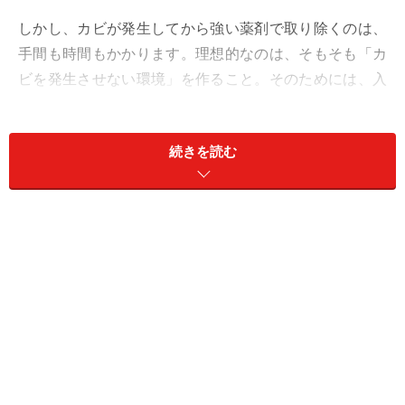
しかし、カビが発生してから強い薬剤で取り除くのは、
手間も時間もかかります。理想的なのは、そもそも「カ
ビを発生させない環境」を作ること。そのためには、入
浴後に上がった湿度をいかに素早く下げるかが勝負とな
ります。
続きを読む
ここで重要な役割を果たすのが「換気扇」ですが、実は
多くの人が迷ってしまうポイントがあります。それは、
「換気扇を回すとき、浴室のドアを開けておくべきか、
それとも閉めておくべきか」という問題です。
今回は、効率的な換気の方法と、換気扇のメンテナンス
についてご紹介します。