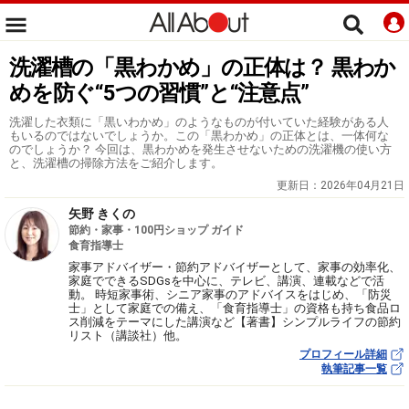
洗濯槽の「黒わかめ」の正体は？ 黒わか
めを防ぐ“5つの習慣”と“注意点”
洗濯した衣類に「黒いわかめ」のようなものが付いていた経験がある人
もいるのではないでしょうか。この「黒わかめ」の正体とは、一体何な
のでしょうか？ 今回は、黒わかめを発生させないための洗濯機の使い方
と、洗濯槽の掃除方法をご紹介します。
更新日：
2026年04月21日
矢野 きくの
節約・家事・100円ショップ ガイド
食育指導士
家事アドバイザー・節約アドバイザーとして、家事の効率化、
家庭でできるSDGsを中心に、テレビ、講演、連載などで活
動。 時短家事術、シニア家事のアドバイスをはじめ、「防災
士」として家庭での備え、「食育指導士」の資格も持ち食品ロ
ス削減をテーマにした講演など【著書】シンプルライフの節約
リスト（講談社）他。
プロフィール詳細
執筆記事一覧