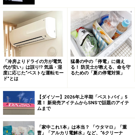
ったタオルや汗を吸った衣類を長時間放置すると、洗濯
槽内の湿度が上がり、汚れがカビの餌になります。洗濯
物は
通気性のいいカゴ
に入れ、洗う直前に洗濯機へ移す
のが鉄則です。
3.洗剤・柔軟剤の「適量」を守る
「汚れが落ちそうだから」「もっと香らせたいから」と
多めに入れるのは厳禁です。溶け残った洗剤や柔軟剤
「冷房よりドライの方が電気
猛暑の中の「停電」に備え
代が安い」は誤り!? 気温・湿
る！ 防災士が教える、命を守
は、カビにとって最高の栄養源になります。特に柔軟剤
度に応じた“ベストな運転モー
るための「夏の停電対策」
の使いすぎは、洗濯槽にヌメりを残し、黒カビを定着さ
ド”とは
せる原因に。計量カップを使い、
規定量
を必ず守りまし
ょう。
【ダイソー】2026年上半期「ベストバイ」5
選！ 新発売アイテムからSNSで話題のアイテ
4.「お風呂の残り湯」の使用に注意する
ムまで
節水のために残り湯を使う場合、注意が必要です。残り
湯には人間の皮脂や細菌が含まれており、これらもカビ
「家中これ1本」は本当？ 「ウタマロ」「重
の栄養になります。どうしても使いたい場合は
「洗い」
曹」「アルカリ電解水」など、“6クリーナ