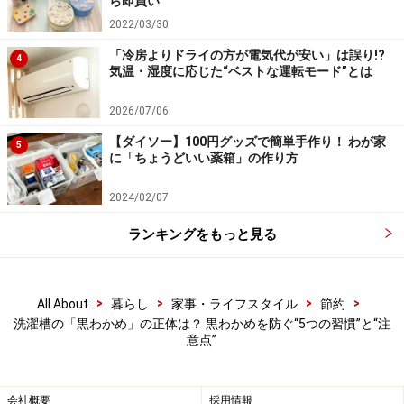
ら即買い
リセットでき、カビの発生率を大幅に下げることができ
2022/03/30
ます。
「冷房よりドライの方が電気代が安い」は誤り!?
4
気温・湿度に応じた“ベストな運転モード”とは
掃除の際の注意点
2026/07/06
洗濯槽をきれいに保つ際、よかれと思ってやってしまい
【ダイソー】100円グッズで簡単手作り！ わが家
がちなのが「研磨力の強いスポンジ」の使用です。洗濯
5
に「ちょうどいい薬箱」の作り方
槽のプラスチック部分やパーツを硬いスポンジ（メラミ
ンスポンジなど）で強くこすると、目に見えない細かい
2024/02/07
傷が付きます。実はこの「細かな傷」こそが、カビや石
ランキングをもっと見る
けんカスが引っかかりやすくなる原因。一度傷が付くと
汚れが定着しやすくなるため、掃除の際は柔らかい布や
専用のブラシで優しく汚れを落とすのがポイントです。
>
>
>
>
All About
暮らし
家事・ライフスタイル
節約
洗濯槽の「黒わかめ」の正体は？ 黒わかめを防ぐ“5つの習慣”と“注
意点”
会社概要
採用情報