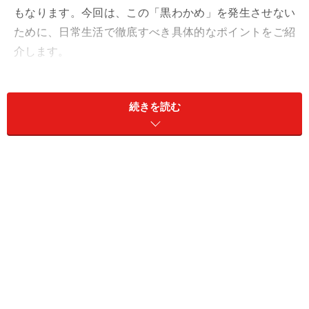
もなります。今回は、この「黒わかめ」を発生させない
ために、日常生活で徹底すべき具体的なポイントをご紹
介します。
なぜ「黒わかめ」は発生するのか？
続きを読む
黒カビが繁殖する原因は、主に「湿度」「温度」「栄養
源」の3つがそろうことにあります。洗濯槽の裏側は密
閉されているため水気が残りやすく、洗剤カスや衣類の
皮脂汚れ、ホコリがたまりやすい「カビの楽園」なので
す。これらが層を成してはがれ落ちたものが、あの「黒
わかめ」の正体です。