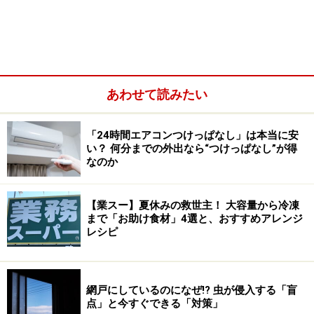
あわせて読みたい
黒わかめを防ぐ「日々の5つの習慣」
「24時間エアコンつけっぱなし」は本当に安
い？ 何分までの外出なら“つけっぱなし”が得
1.使用後は洗濯機のフタを「開けておく」
なのか
最も簡単で効果的なのが、「乾燥」です。使用後の洗濯
機内は湿度が100％に近い状態。フタを閉めてしまうと
【業スー】夏休みの救世主！ 大容量から冷凍
湿気がこもり、カビが爆発的に繁殖します。洗濯が終わ
まで「お助け食材」4選と、おすすめアレンジ
レシピ
ったら、最低6時間はフタを開けておき、内部をしっか
り乾燥させましょう。
2.洗濯カゴ代わりに洗濯機を使わない
網戸にしているのになぜ!? 虫が侵入する「盲
点」と今すぐできる「対策」
脱いだ服をそのまま洗濯槽に放り込んでいませんか？ 湿