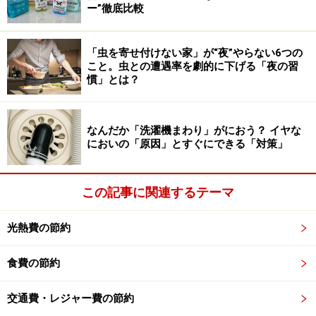
ー”徹底比較
工程のみ
に使用し、「すすぎ」は必ず真水で行うように
してください。
「虫を寄せ付けない家」が“夜”やらない6つの
5.糸くずフィルターをこまめに掃除する
こと。虫との遭遇率を劇的に下げる「夜の習
慣」とは？
フィルターにたまったゴミは、濡れたまま放置すると雑
菌の温床になります。ここからカビの胞子が槽内へ広が
ってしまうため、洗濯のたびにゴミを捨て、乾燥させて
なんだか「洗濯機まわり」がにおう？ イヤな
においの「原因」とすぐにできる「対策」
おくのが理想です。
定期的な「メンテナンス」のポイント
この記事に関連するテーマ
日々の習慣に加えて、定期的な除菌作業が欠かせませ
光熱費の節約
ん。
▼「1～2カ月に1回」の槽洗浄
食費の節約
黒わかめが目に見えてからでは手遅れなことが多いで
交通費・レジャー費の節約
す。黒わかめが出る前に、市販の洗濯槽クリーナーで除