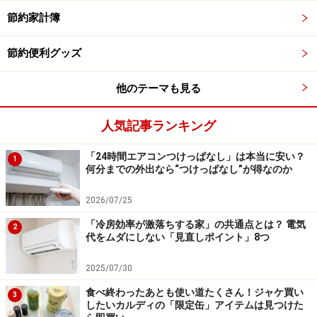
菌しましょう。
節約家計簿
酸素系クリーナー
節約便利グッズ
泡の力で汚れを丸ごと「はがし取る」ため、大きな
カビの塊が浮いてきます。汚れがひどい時に効果が
他のテーマも見る
目に見えて分かりますが、浮いたゴミをネットです
くう手間がかかります。
人気記事ランキング
「24時間エアコンつけっぱなし」は本当に安い？
1
浮いてきた黒わかめを取り除く
何分までの外出なら“つけっぱなし”が得なのか
塩素系クリーナー
2026/07/25
カビそのものを強力な薬剤で「溶かして分解」しま
「冷房効率が激落ちする家」の共通点とは？ 電気
2
す。ゴミをすくう手間がなく、手軽で確実です。
代をムダにしない「見直しポイント」8つ
▼「乾燥機能」の活用
2025/07/30
乾燥機能が付いている機種であれば、週に1回程度、空
食べ終わったあとも使い道たくさん！ジャケ買い
3
回しでもいいので乾燥モードを動かすと、槽内の湿気を
したいカルディの「限定缶」アイテムは見つけた