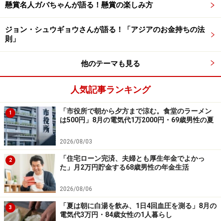
たら個人旅行に進むといいと思います。個人旅行の方が
懸賞名人ガバちゃんが語る！懸賞の楽しみ方
自由に自分のペースで旅ができて楽しめますよ」とアド
ジョン・シュウギョウさんが語る！「アジアのお金持ちの法
バイスされていました。
則」
※シニアの旅行費用をはじめ、投資や年金生活など、皆
他のテーマも見る
さんのお金のエピソードをお寄せください。エピソード
の採用で3000円分のAmazonギフト券をもれなくプレゼ
人気記事ランキング
ント。応募は
こちら
から
「市役所で朝から夕方まで涼む。食堂のラーメン
ーーーーーーーーーーーーーーーー
1
は500円」8月の電気代1万2000円・69歳男性の夏
※本文カッコ内の回答者コメントは原文に準拠していま
す
2026/08/03
※エピソードは投稿者の当時のものです。現在とはサー
「住宅ローン完済、夫婦とも厚生年金でよかっ
2
た」月2万円貯金する68歳男性の年金生活
ビスや金額などの情報が異なることがございます
※投稿エピソードのため、内容の正確性を保証するもの
2026/08/06
ではございません
「夏は朝に白湯を飲み、1日4回血圧を測る」8月の
3
電気代3万円・84歳女性の1人暮らし