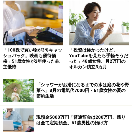
シニアになって行ってよかった旅先は、「2023年7月に
妻」と訪れた「2泊の済州島」旅行だそう。
この旅行が「海外では初めてのフリー旅行」だったこと
もあり印象に残っているそうで、「今まで海外へはツア
「100株で買い物が3％キャッ
「投資は怖かったけど、
ーでしか行ったことがありませんでしたが、初めて自分
シュバック。映画も優待価
YouTubeを見たら手軽そうだ
で飛行機やホテルを予約して旅をしました。言葉も翻訳
格」51歳女性が2年使った株
った」48歳女性、月2万円の
主優待
オルカン積立3カ月
機があったおかげで楽しい旅行ができました。また挑戦
してみたい」と振り返ります。
「シャワーがお湯になるまでの水は庭の花や野
旅行にかかった費用については「飛行機代とホテル代は
菜へ」8月の電気代7000円・61歳女性の夏の
節約生活
今までの海外旅行で貯めたマイルで支払いました。その
ほか食事代で3万円、交通費6000円、観光の為のタクシ
ーチャーター費3万8000円、お土産代その他で1万円」と
現預金5000万円「普通預金は200万円、残り
あり、手出しは総額8万4000円ほどとなったようです。
は全て定期預金」61歳男性の預け方