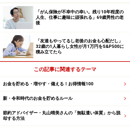
「タクシー運転手とのコミュニケーション
「がん保険が不幸中の幸い。残り10年程度の
もいい思い出」
人生、仕事に趣味に頑張れる」69歳男性の老
後
年金生活における旅費のやりくりについては「現役時代
からリタイアしたら旅行する為に旅行貯金をしていまし
「友達もやってるし老後のお金も心配だし」
たし、普段は特別ぜいたくな生活はしていないので今後
32歳の1人暮らし女性が月1万円をS&P500に
も旅行できそうです」とのこと。
積み立てたら
ただシニアになってからの海外旅行はやはり不安もあっ
この記事に関連するテーマ
たそうで、済州島旅行でも「初めて海外の航空券やホテ
ルを予約したのできちんと予約できているか心配でし
お金を貯める・増やす・備える！お得情報100
た。ただ、実際訪れてみるとチャーターしたタクシーの
運転手さんなど思ったよりも日本語が通じて昼食のおい
新・令和時代のお金を貯めるルール
しい店に案内して貰えてよかった」と言います。
節約アドバイザー・丸山晴美さんの「無駄遣い体質」から脱
最後に海外旅行を計画しているシニア世代に向けて「ま
却する方法
ずはツアー旅行をおすすめします。それで旅慣れしてき