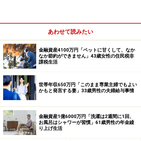
ひと月の支出：26万円
「行ってよかったシニアの旅先は韓国・済
あわせて読みたい
州島」
現役引退後は「1年に1回程度、夫婦ふたり旅」をするこ
金融資産4100万円「ペットに甘くして、なか
なか節約ができません」43歳女性の住民税非
とが多いという今回の投稿者。
課税生活
世帯年収650万円「このまま専業主婦でもよい
かもと発言する妻」33歳男性の夫婦給与事情
金融資産1億6000万円「洗濯は2週間に1回、
お風呂はシャワーが習慣」61歳男性の年金繰
り上げ生活