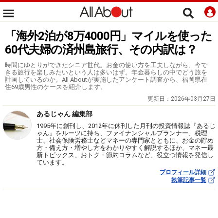
「海外2泊が8万4000円」マイルを使った
60代夫婦の済州島旅行、その内訳は？
時間にゆとりができたシニア世代。お金の使い方を工夫しながら、今で
きる旅行を楽しみたいという人は多いはず。年金暮らしの中でどう旅を
計画しているのか。All Aboutが実施したアンケート調査から、福岡県在
住69歳男性のケースを紹介します。
更新日：
2026年03月27日
あるじゃん 編集部
1995年に創刊し、2012年に休刊した月刊の投資情報誌『あるじ
ゃん』をルーツに持ち、ファイナンシャルプランナー、税理
士、社会保険労務士などマネーの専門家とともに、お金の貯め
方・備え方・増やし方をわかりやすく解説するほか、マネー最
新トピックス、おトク・節約コラムなど、役立つ情報を発信し
ています。
プロフィール詳細
執筆記事一覧