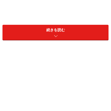
続きを読む
現在の収支（月額）
老齢基礎年金（国民年金）：6万円
老齢厚生年金（厚生年金）：10万5000円
障害基礎年金や障害厚生年金（障害年金）：なし
遺族基礎年金や遺族厚生年金（遺族年金）：なし
その他（企業年金や個人年金保険など）：なし
年金以外の収入：なし
配偶者の収入：年金48万円（年額）