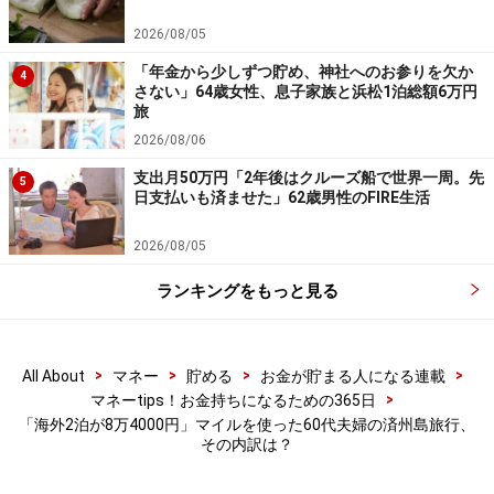
※記事内容は執筆時点のものです。最新の内容をご確認くださ
い。
2026/08/05
本記事の内容は一般的な情報提供を目的としており、特定の金融
商品や投資行動を推奨するものではありません。
「年金から少しずつ貯め、神社へのお参りを欠か
4
投資や資産運用に関する最終的なご判断はご自身の責任において
さない」64歳女性、息子家族と浜松1泊総額6万円
行ってください。
旅
掲載情報の正確性・完全性については十分に配慮しております
2026/08/06
が、その内容を保証するものではなく、これに基づく損失・損害
などについて当社は一切の責任を負いません。
支出月50万円「2年後はクルーズ船で世界一周。先
5
最新の情報や詳細については、必ず各金融機関やサービス提供者
日支払いも済ませた」62歳男性のFIRE生活
の公式情報をご確認ください。
2026/08/05
【編集部からのお知らせ】
・「家計」について、
アンケート（2026/8/31まで）
を実施
ランキングをもっと見る
中です！
※抽選で20名にAmazonギフト券1000円分プレゼント
※謝礼付きの限定アンケートやモニター企画に参加が可能に
なります
>
>
>
>
All About
マネー
貯める
お金が貯まる人になる連載
>
マネーtips！お金持ちになるための365日
「海外2泊が8万4000円」マイルを使った60代夫婦の済州島旅行、
その内訳は？