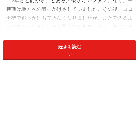
「7年ほど前から、とある声優さんのファンになり、一
時期は地方への追っかけもしていました。その後、コロ
ナ禍で追っかけもできなくなりましたが、またできるよ
うになったときはファン同士で泣きましたよ。あのころ
は楽しかった」
続きを読む
ふうっとため息をつくシオリさん（58歳）。推し活をし
ていると、同好の士と知り合える。相手がどこの誰かも
分からないが、同じ人を応援するというただ一点でつな
がれる稀有な存在だ。
「必要以上に相手の私生活には踏みこまず、でもSNSな
どでつながって情報のやりとりをし、抜け駆けはしな
い。そんなゆるいルールがありましたね。でもこのとこ
ろの推し活ブームに乗って、新たなファンが増えた。そ
れは当事者にはいいことだし、みんなで応援できればい
いよねと話していたんですが、抜け駆けする人たちが多