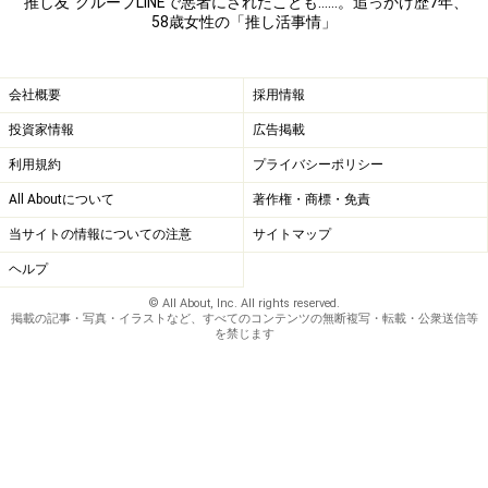
“推し友”グループLINEで悪者にされたことも……。追っかけ歴7年、
が転倒して骨折、看病をしなければならなくなった。い
58歳女性の「推し活事情」
い機会なのかなと思いました」
会社概要
採用情報
私なりの応援を続けていく
投資家情報
広告掲載
これからおそらく介護が待っている。彼の歌を聴きなが
利用規約
プライバシーポリシー
ら、実生活を充実させていった方がいいのだろうとシオ
All Aboutについて
著作権・商標・免責
リさんは判断した。
当サイトの情報についての注意
サイトマップ
「推し活やめるわと言ったら、黙って協力してくれてい
ヘルプ
た夫が『また、やりたくなったらやればいいさ』と。そ
© All About, Inc. All rights reserved.
ういう考え方もあるなと思いました。私は私なりの応援
掲載の記事・写真・イラストなど、すべてのコンテンツの無断複写・転載・公衆送信等
を禁じます
を続けていけばいい。ファンの中で目立ちたいとか承認
欲求を満たしたいとか、妙なことを考えずに静かに応援
を続けていく。そんなファンがいてもいいんじゃないか
と今は思っています」
推し活の中で嫌な思いをしたという声は少なくない。ど