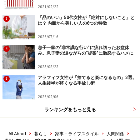
人がいるわけではないので、陰での悪口合戦になって。
2021/02/22
グループで話していたLINEの内容が他のグループに伝わ
「品のいい」50代女性が「絶対にしないこと」と
3
って、それをまたお節介な人がAさんとBさんに伝えたり
は？ 内面から美しい人の6つの特徴
して……。結果、私たち古参ファンのせいみたいになって
2026/07/16
いったんです」
息子一家の“非常識な行い”に疲れ切ったお盆休
4
どこからどういう情報が伝わったのかは分からない。伝
み。息子妻の涙ながらの“提案”に激怒するハメに
言ゲームのようなものだから、うわさと中傷だけが肥大
2025/08/23
化していった。中でもシオリさんが一番悪いと特定する
ようなメッセージもあふれた。
アラフィフ女性が「捨てると楽になるもの」3選。
5
人生後半が軽くなる手放し術
「私は無関係なんですけどね。その人のことは応援した
2026/02/06
いし、ずっとファンでいたかったけど、ライブなどで他
のファンに会うのが嫌になってしまった。気にすること
ランキングをもっと見る
ないよと言ってくれる人もいたけど、つらい思いを抱え
てわざわざライブに行く必要もないんじゃないかと……。
>
>
>
>
All About
暮らし
家事・ライフスタイル
人間関係
そんなふうに思っていたとき、ちょうど近くに住む実母