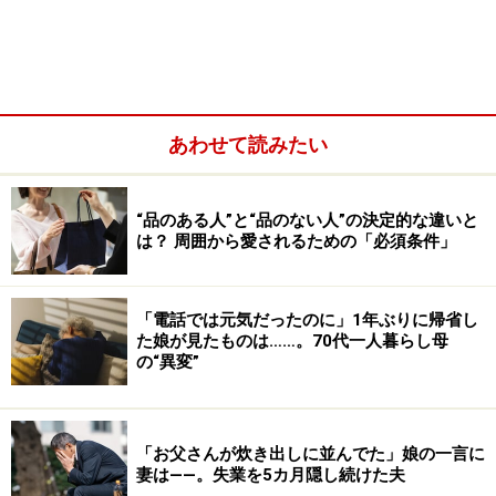
くなってきて」
あわせて読みたい
“品のある人”と“品のない人”の決定的な違いと
は？ 周囲から愛されるための「必須条件」
「電話では元気だったのに」1年ぶりに帰省し
た娘が見たものは……。70代一人暮らし母
例えばその声優が地方へ行くと、どのホテルに泊まるの
の“異変”
か情報が行き交う。自分が泊まるホテルと違っている場
合は、声優が泊まるとされるホテルの周りをうろうろし
たり、片っ端からホテルをチェックしたりする。
「お父さんが炊き出しに並んでた」娘の一言に
妻は――。失業を5カ月隠し続けた夫