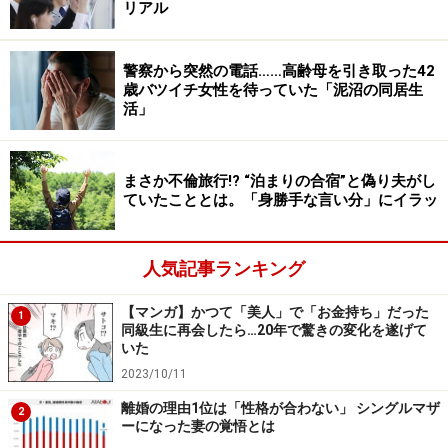
リアル
く。彼に一目置かれたい気持ちは分かりますが、ライブ
のときも並んでもいないのにするするといつの間にか最
警察から突然の電話……高齢母を引き取った42
前列にいる人とか、ライブ会場に知り合いがいるのか脇
歳バツイチ女性を待っていた「泥沼の同居生
から入っていく人など、いろいろな状況を目撃しまし
活」
た」
なんだか推し活に疲れてきた。1年ほど前からそう感じ
まさか不倫旅行!? “泊まりの合宿”と偽り夫がし
ていたこととは。「身勝手な言い分」にイラッ
ていた。
距離を置く決意
人気記事ランキング
決定的なことが起こったのは昨年の暮れのこと。
【マンガ】かつて「美人」で「お金持ち」だった
1
同級生に再会したら…20年で驚きの変化を遂げて
「彼のライブがあったとき、ファン同士のもめごとが起
いた
こったんです。最初は会場でAさんとBさんが押したの押
2023/10/11
されたのという話だったんですが、その後、ファン同士
離婚の理由1位は「性格が合わない」 シングルマザ
2
ーになった妻の覚悟とは
の間でそれが問題になった。ただ、それを中立的に裁く