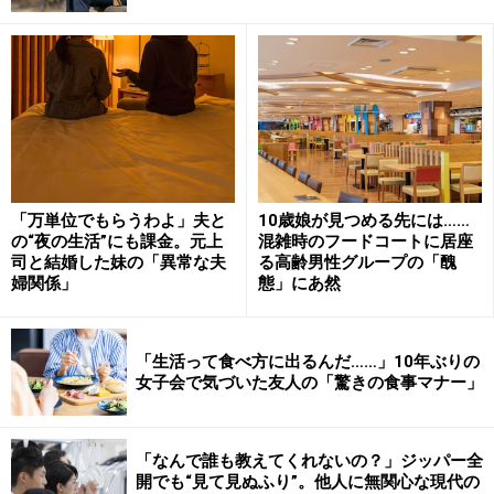
悪口合戦が始まることも
「その人にもプライバシーがありますからね、古参のフ
ァンは放っておいてあげればいいのにと言っているけ
ど、『突撃した方がトクよね』と言い切っているグルー
プもいる。握手会などになるともっと大変。手の握り方
が強かっただの、私より時間が長かっただのと悪口合戦
が始まることも。声優さん本人にはとても迷惑だと思い
「万単位でもらうわよ」夫と
10歳娘が見つめる先には……
ます」
の“夜の生活”にも課金。元上
混雑時のフードコートに居座
司と結婚した妹の「異常な夫
る高齢男性グループの「醜
婦関係」
態」にあ然
プレゼントもエスカレートする。中には宝石を贈ったと
うわさされている人もいた。どうやらそれはうそ情報だ
ったのだが、目立ちたい一部のファンが、別のファンを
「生活って食べ方に出るんだ……」10年ぶりの
陥れようとしたらしい。
女子会で気づいた友人の「驚きの食事マナー」
「醜い争いですよね。そもそもはその声優さんを応援し
たいというだけなのに、みんな自分を認識してほしい、
「なんで誰も教えてくれないの？」ジッパー全
開でも“見て見ぬふり”。他人に無関心な現代の
自分だけがもっと近づきたいという方向にシフトしてい