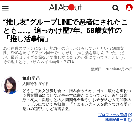
“推し友”グループLINEで悪者にされたこ
とも……。追っかけ歴7年、58歳女性の
「推し活事情」
ある声優のファンになり、地方への追っかけもしていたという58歳女
性。SNSを通じてファン同士でつながり、推し活を楽しんでいた。だ
が、最近はライブ会場などで推し友に会うのが嫌になってきたという。
その理由とは。※サムネイル画像：PIXTA
更新日：
2026年03月25日
亀山 早苗
人間関係 ガイド
どうして男女は愛し合い、憎み合うのか。日々、取材を重ねつ
つ男女関係について記事や本に書きつづっている。近年は家
族・友人・職場などの人間関係全般や、お金が絡む人間関係の
トラブルについても執筆。『くまモン力－人を惹きつける愛と
魅力の秘密』など著書多数。
プロフィール詳細
執筆記事一覧