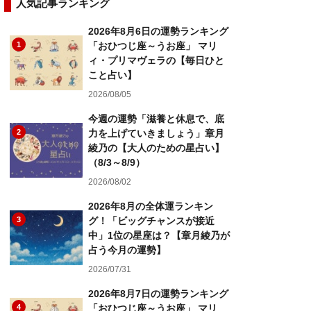
人気記事ランキング
2026年8月6日の運勢ランキング
1
「おひつじ座～うお座」 マリ
ィ・プリマヴェラの【毎日ひと
こと占い】
2026/08/05
今週の運勢「滋養と休息で、底
2
力を上げていきましょう」章月
綾乃の【大人のための星占い】
（8/3～8/9）
2026/08/02
2026年8月の全体運ランキン
3
グ！「ビッグチャンスが接近
中」1位の星座は？【章月綾乃が
占う今月の運勢】
2026/07/31
2026年8月7日の運勢ランキング
4
「おひつじ座～うお座」 マリ