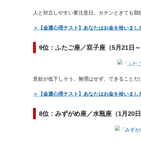
人と対立しやすい要注意日。カチンときても我
＞【金運心理テスト】あなたはお金を拾いまし
9位：ふたご座／双子座（5月21日～
意欲が低下しそう。無理はせず、できることだ
＞【金運心理テスト】あなたはお金を拾いまし
8位：みずがめ座／水瓶座（1月20日