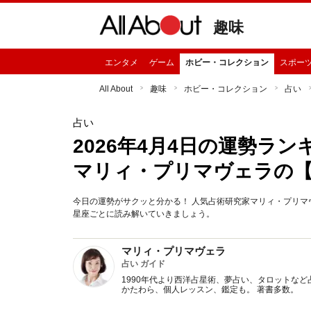
趣味
エンタメ
ゲーム
ホビー・コレクション
スポー
All About
趣味
ホビー・コレクション
占い
占い
2026年4月4日の運勢ラ
マリィ・プリマヴェラの
今日の運勢がサクッと分かる！ 人気占術研究家マリィ・プリマヴ
星座ごとに読み解いていきましょう。
マリィ・プリマヴェラ
占い ガイド
1990年代より西洋占星術、夢占い、タロットなど
かたわら、個人レッスン、鑑定も。 著書多数。