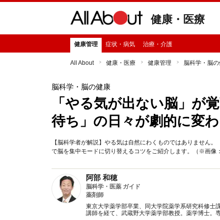
健康・医療
健康管理
症状・病気
治療・介護
All About
健康・医療
健康管理
脳科学・脳の
脳科学・脳の健康
「やる気が出ない脳」が覚
待ち」の日々が劇的に変わ
【脳科学者が解説】やる気は自然にわくものではありません。
で脳を集中モードに切り替えるコツをご紹介します。（※画像：Shutt
阿部 和穂
脳科学・医薬 ガイド
薬剤師
東京大学薬学部卒業、同大学院薬学系研究科修士
講師を経て、武蔵野大学薬学部教授。薬学博士。