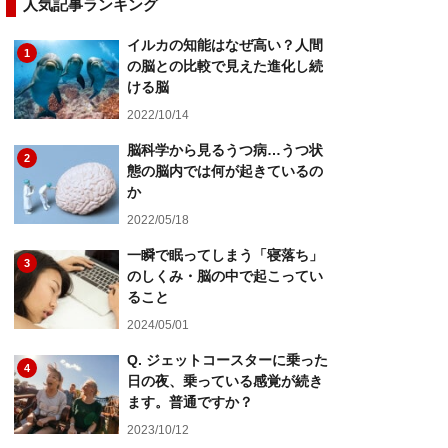
人気記事ランキング
イルカの知能はなぜ高い？人間
1
の脳との比較で見えた進化し続
ける脳
2022/10/14
脳科学から見るうつ病…うつ状
2
態の脳内では何が起きているの
か
2022/05/18
一瞬で眠ってしまう「寝落ち」
3
のしくみ・脳の中で起こってい
ること
2024/05/01
Q. ジェットコースターに乗った
4
日の夜、乗っている感覚が続き
ます。普通ですか？
2023/10/12