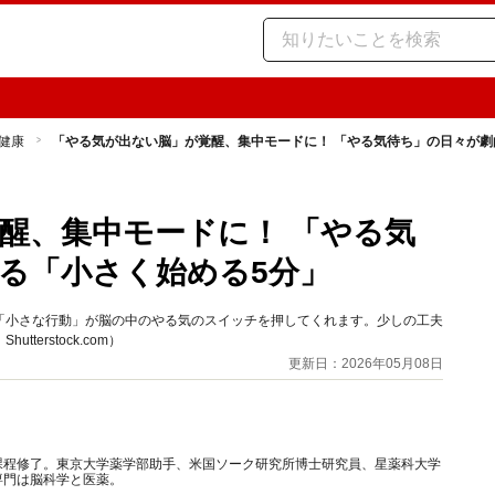
健康
「やる気が出ない脳」が覚醒、集中モードに！ 「やる気待ち」の日々が劇
醒、集中モードに！ 「やる気
る「小さく始める5分」
「小さな行動」が脳の中のやる気のスイッチを押してくれます。少しの工夫
erstock.com）
更新日：2026年05月08日
課程修了。東京大学薬学部助手、米国ソーク研究所博士研究員、星薬科大学
専門は脳科学と医薬。