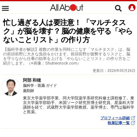
忙し過ぎる人は要注意！ 「マルチタス
ク」が脳を壊す？ 脳の健康を守る「やら
ないことリスト」の作り方
【脳科学者が解説】複数の作業を同時にこなす「マルチタスク」は、脳
の前頭前野に大きな負担をかけます。前頭前野が疲弊するリスクと、脳
を守りながら仕事の効率を上げる「やらないことリスト」の作り方をご
紹介します。（※画像：Shutterstock.com）
更新日：
2026年05月26日
阿部 和穂
脳科学・医薬 ガイド
薬剤師
東京大学薬学部卒業、同大学院薬学系研究科修士課程修了。東
京大学薬学部助手、米国ソーク研究所博士研究員、星薬科大学
講師を経て、武蔵野大学薬学部教授。薬学博士。専門は脳科学
と医薬。
プロフィール詳細
執筆記事一覧