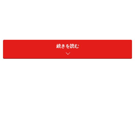
こうしたマルチタスクを可能にしているのは、私たちの
脳の前の方にある「前頭前野」の外側部です。脳のしく
続きを読む
みと、マルチタスクによる意外な悪影響を分かりやすく
解説します。
「マルチタスク」を支える脳のしくみ……前
頭前野を損なうと料理も困難に
前頭前野の外側部が「マルチタスク」に関係しているこ
とを示す証拠として有名なエピソードがあります。カナ
ダの脳外科医ワイルダー・ペンフィールドの姉は、前頭
前野外側部に脳腫瘍ができたため、1928年11月にその部
分を切除する手術を受けました。手術は成功し、前頭前