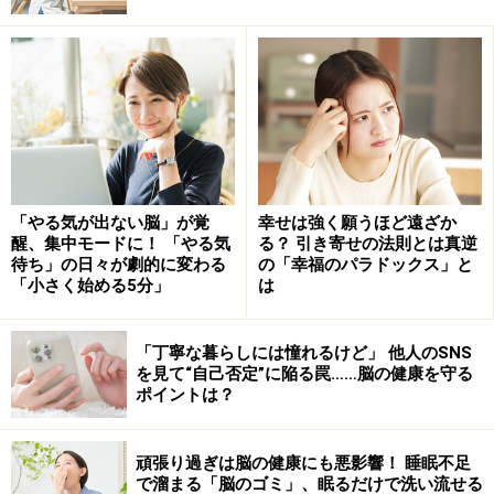
料理はまさにマルチタスクの典型です。献立を考えて必
要なものをリストアップし、買い物をして調理をしなけ
ればなりません。調理においても、材料によって異なる
「やる気が出ない脳」が覚
幸せは強く願うほど遠ざか
処理が必要で、それぞれの方法・時間・火加減・味付け
醒、集中モードに！ 「やる気
る？ 引き寄せの法則とは真逆
待ち」の日々が劇的に変わる
の「幸福のパラドックス」と
を考えながら、複数の作業を並行してこなす必要があり
「小さく始める5分」
は
ます。できあがった料理をどのように盛り付け、どの順
序で出すかも考えなければなりません。前頭前野の外側
「丁寧な暮らしには憧れるけど」 他人のSNS
部に損傷を受けると、このようなマルチタスクができな
を見て“自己否定”に陥る罠……脳の健康を守る
くなってしまうのです。
ポイントは？
前頭前野はなぜ「疲れやすい」のか？ 脳全
頑張り過ぎは脳の健康にも悪影響！ 睡眠不足
体の取締役のような役割
で溜まる「脳のゴミ」、眠るだけで洗い流せる