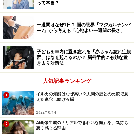
って本当？
脳を損傷しなくても、前頭前野がうまく働かなくなり、
マルチタスクができなくなることがあります。
一週間はなぜ7日？ 脳の限界「マジカルナンバ
ー7」から考える「心地よい一週間の長さ」
前頭前野は、会社組織に例えるならば「取締役」のよう
なものです。脳全体の活動を見張り、バランスよく機能
するように常にコントロールしています。状況が変わる
子どもを車内に置き忘れる「赤ちゃん忘れ症候
群」はなぜ起こるのか？ 脳科学的に有効な置
たびに臨機応変な対応を求められるため、負担が大き
き去り対策法
く、疲れやすいという特徴があります。私たちが「頭が
疲れた」と感じるときは、正確にいえば「前頭前野が疲
人気記事ランキング
れた」状態です。前頭前野は十分に休まないとダウンし
てしまいます。負担が大き過ぎると、元に戻らないよう
イルカの知能はなぜ高い？人間の脳との比較で見
1
えた進化し続ける脳
なダメージが残ることもあります。
2022/10/14
そうならないための対策として、まず挙げられるのが
AI画像生成の「リアルできれいな顔」を、気持ち
2
「しっかりと睡眠をとること」です。睡眠中に前頭前野
悪く感じる理由