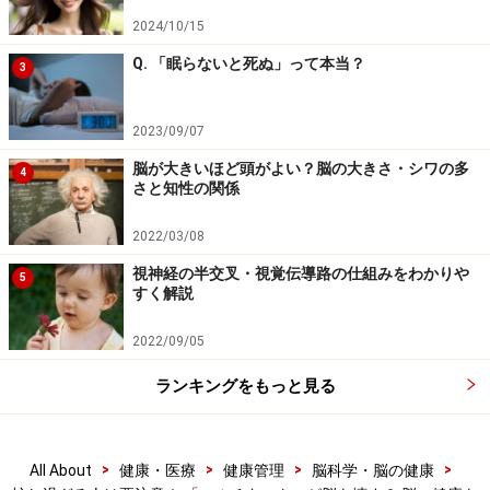
が活動を停止して休むことができれば、朝目覚めたとき
2024/10/15
に再び脳全体がバランスよく働けるようになります。
Q. 「眠らないと死ぬ」って本当？
3
「やらないことリスト」で前頭前野を守
る！ うまく手放せば、効率も上がる
2023/09/07
もう1つの有効な対策法は、日中の活動において前頭前
脳が大きいほど頭がよい？脳の大きさ・シワの多
4
さと知性の関係
野に過度な負担をかけないよう、自分の行動を見直すこ
とです。どんなに有能な取締役でも、あらゆる仕事を1
2022/03/08
人で抱え込んでしまったら、パンクするのは当然です。
視神経の半交叉・視覚伝導路の仕組みをわかりや
5
そのような状況では、抱えた仕事の一部を部下に任せる
すく解説
などして自分の仕事量を減らすことが有効です。一度に
2022/09/05
多くのことをやろうとするよりも、無理してやらなくて
もよいことは手放し、重要なことだけに集中した方が、
ランキングをもっと見る
結果として仕事の効率は上がります。
>
>
>
>
All About
健康・医療
健康管理
脳科学・脳の健康
これが、「やらないことリスト」を作るという考え方の