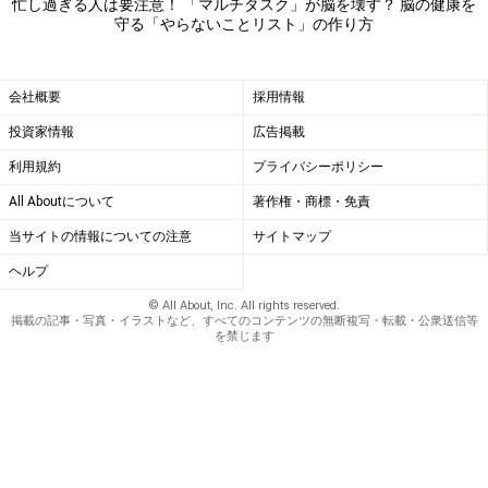
忙し過ぎる人は要注意！ 「マルチタスク」が脳を壊す？ 脳の健康を
基本です。
守る「やらないことリスト」の作り方
仕事のさまざまな業務に加え、家事・育児・介護などの
会社概要
採用情報
マルチタスクで疲弊している方も多いことでしょう。そ
投資家情報
広告掲載
のような方には、ある1日に自分がやろうとした（ある
いは実際にやった）ことを全て書き出し、それぞれの重
利用規約
プライバシーポリシー
要度を改めて考えてみることをおすすめします。「やら
All Aboutについて
著作権・商標・免責
なくてもよかった」と思えるものを5～10個ほどピック
当サイトの情報についての注意
サイトマップ
アップし、意識的に「やらなくていい」と決めてしまい
ヘルプ
ましょう。
© All About, Inc. All rights reserved.
掲載の記事・写真・イラストなど、すべてのコンテンツの無断複写・転載・公衆送信等
を禁じます
「やらないことリスト」の作り方・具体例
仕事においても、家事や育児・プライベートにおいて
も、考えてみれば「やらなくていい」ことは意外と多く
あるものです。「やらないことリスト」に入れられそう
な具体例を、いくつか挙げてみましょう。