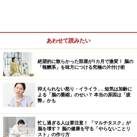
野のかなりの部分を失っても命に別状はなく、約1年後
に退院できましたが、ちょっとした不具合が起こりまし
た。もともと料理が得意で、多くの友人を自宅に招くの
が好きだった彼女は、自分の退院を祝うパーティーを開
くことにして、そこで以前と同じように、料理を作ろう
あわせて読みたい
としました。しかし、食材や料理器具を目の前にして、
何から手を付けたらいいのか分からず、呆然と立ち尽く
絶望的に散らかった部屋が1カ月で激変！ 脳の
しかできなかったそうです。
「報酬系」を味方につける究極の片付け術
抑えられない怒り・イライラ……短気は加齢に
よる「脳の萎縮」のせい？ 本当の原因は「疲
弊」かも
忙し過ぎる人は要注意！ 「マルチタスク」が
脳を壊す？ 脳の健康を守る「やらないことリ
スト」の作り方