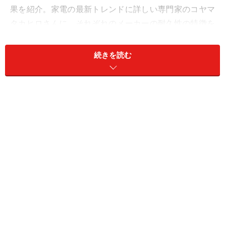
果を紹介。家電の最新トレンドに詳しい専門家のコヤマ
タカヒロさんに、それぞれのメーカーの耐久性の特徴を
解説していただきます。
続きを読む
2位：日立 ／ 124票
「モーターの日立」としてのブランドイメージに加え、
実際に長年愛用しているユーザーからも評価され、2位
にランクインしたのが日立です。駆動部の頑丈さや、10
年・20年と使い続けてもトラブルがないという具体的な
エピソードが多く寄せられました。