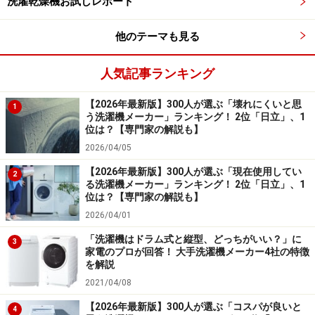
洗濯乾燥機お試しレポート
「サポート体制も充実しているため、長期的に
他のテーマも見る
安心して使えるという信頼感があります」（30
代女性／千葉県）
人気記事ランキング
「長年使われてきた信頼性の高い部品設計で故
【2026年最新版】300人が選ぶ「壊れにくいと思
1
う洗濯機メーカー」ランキング！ 2位「日立」、1
障しにくい実績があり安心感があるから」（40
位は？【専門家の解説も】
代男性／静岡県）
2026/04/05
【2026年最新版】300人が選ぶ「現在使用してい
2
る洗濯機メーカー」ランキング！ 2位「日立」、1
専門家の解説
位は？【専門家の解説も】
2026/04/01
1位、2位に選ばれた「パナソニック」「日立」につい
「洗濯機はドラム式と縦型、どっちがいい？」に
3
て、白物家電ガイドのコヤマさんにお聞きしました。
家電のプロが回答！ 大手洗濯機メーカー4社の特徴
を解説
コヤマ
：洗濯機の故障率については、自動車のように一
2021/04/08
般に公開されているデータはありません。そのため、
【2026年最新版】300人が選ぶ「コスパが良いと
4