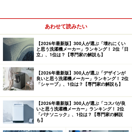
あわせて読みたい
【2026年最新版】300人が選ぶ「壊れにくい
と思う洗濯機メーカー」ランキング！ 2位「日
回答者に日立を選んだ理由を聞くと、以下のような声が
立」、1位は？【専門家の解説も】
寄せられました。
【2026年最新版】300人が選ぶ「デザインが
良いと思う洗濯機メーカー」ランキング！ 2位
「日立はもともとモーターを作る会社で駆動部
「シャープ」、1位は？【専門家の解説も】
の頑丈さが壊れにくいイメージがあるから」
（40代男性／徳島県）
【2026年最新版】300人が選ぶ「コスパが良
いと思う洗濯機メーカー」ランキング！ 2位
「日立の家電は全体的に耐久性が高い印象があ
「パナソニック」、1位は？【専門家の解説
も】
り、実際に我が家の洗濯機も長年トラブルなく
使えています。モーターの強さや作りの頑丈さ