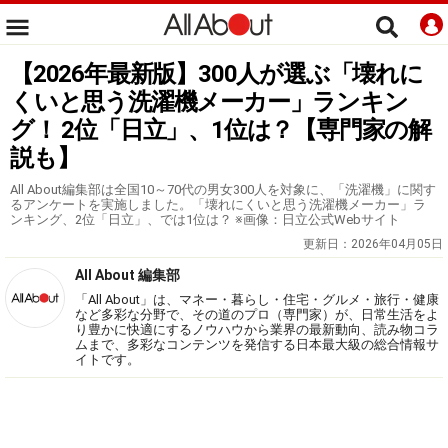
【2026年最新版】300人が選ぶ「壊れに
くいと思う洗濯機メーカー」ランキン
グ！ 2位「日立」、1位は？【専門家の解
説も】
All About編集部は全国10～70代の男女300人を対象に、「洗濯機」に関す
るアンケートを実施しました。「壊れにくいと思う洗濯機メーカー」ラ
ンキング、2位「日立」、では1位は？ ※画像：日立公式Webサイト
更新日：
2026年04月05日
All About 編集部
「All About」は、マネー・暮らし・住宅・グルメ・旅行・健康
など多彩な分野で、その道のプロ（専門家）が、日常生活をよ
り豊かに快適にするノウハウから業界の最新動向、読み物コラ
ムまで、多彩なコンテンツを発信する日本最大級の総合情報サ
イトです。