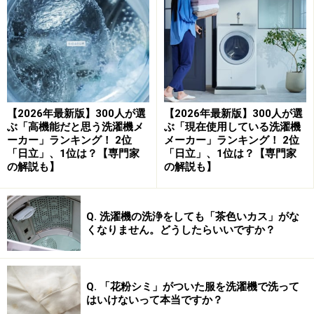
がしっかりしているため、毎日のように使って
も不安がありません。周囲の家庭でも『日立は
壊れにくい』という声をよく聞きますし、家電
量販店のスタッフからも耐久性の高さを勧めら
れました」（40代男性／北海道）
【2026年最新版】300人が選
【2026年最新版】300人が選
ぶ「高機能だと思う洗濯機メ
ぶ「現在使用している洗濯機
「５年以上使っていますが全く問題なく使えて
ーカー」ランキング！ 2位
メーカー」ランキング！ 2位
いるからです」（40代男性／北海道）
「日立」、1位は？【専門家
「日立」、1位は？【専門家
の解説も】
の解説も】
「自社開発のモーターが非常に頑丈であるとい
う信頼感があるからです」（40代男性／宮城
Q. 洗濯機の洗浄をしても「茶色いカス」がな
くなりません。どうしたらいいですか？
県）
Q. 「花粉シミ」がついた服を洗濯機で洗って
1位：パナソニック ／ 144票
はいけないって本当ですか？