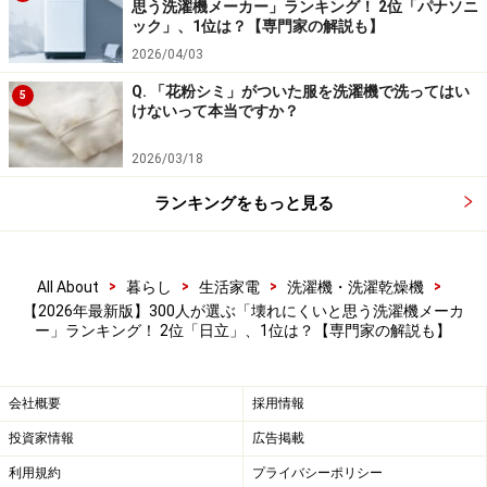
「壊れにくさ」は主にブランドイメージによる部分が大
思う洗濯機メーカー」ランキング！ 2位「パナソニ
ック」、1位は？【専門家の解説も】
きいと考えられます。実際にこのイメージがよいのが、
2026/04/03
今回1位2位に選ばれた2社で、国内洗濯機市場における
Q. 「花粉シミ」がついた服を洗濯機で洗ってはい
トップ2となります。
5
けないって本当ですか？
2位の日立は、元々モーターの開発と製造を手がけて創
2026/03/18
業したメーカーです。日立ブランドではエレベーターや
産業機器、鉄道、発電設備まで幅広いジャンルのモータ
ランキングをもっと見る
ーを製造しており、豊富なノウハウが蓄積されていま
す。こうした高いモーターの制御技術が、洗濯機も壊れ
>
>
>
>
All About
暮らし
生活家電
洗濯機・洗濯乾燥機
にくいというイメージにつながっているようです。
【2026年最新版】300人が選ぶ「壊れにくいと思う洗濯機メーカ
ー」ランキング！ 2位「日立」、1位は？【専門家の解説も】
そして1位のパナソニックは、モーター技術の高さに加
えて、設計バランスや耐久性を重視した製品づくりによ
って、壊れにくさを実現しています。また、高いシェア
会社概要
採用情報
を持つことによる信頼性や、アフターサービスの修理・
投資家情報
広告掲載
メンテナンス対応の充実も、壊れにくさに寄与している
利用規約
プライバシーポリシー