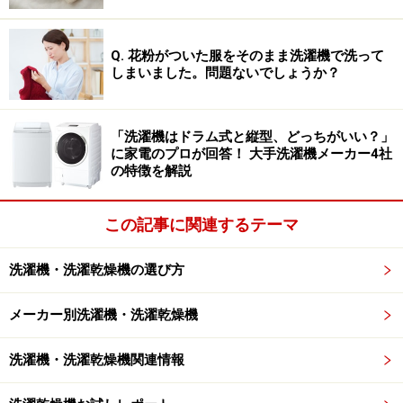
2位と接戦の末、1位に輝いたのはパナソニックです。約
900時間の連続通水・洗浄試験や2万回のドア開閉試験な
Q. 花粉がついた服をそのまま洗濯機で洗って
ど厳しい耐久テストをクリアした高い品質が支持されて
しまいました。問題ないでしょうか？
います。さらに、長く快適に使い続けるための専門的な
メンテナンスサービスも展開しており、製品を大切に長
く使える工夫が強みです。
「洗濯機はドラム式と縦型、どっちがいい？」
に家電のプロが回答！ 大手洗濯機メーカー4社
の特徴を解説
回答者にパナソニックを選んだ理由を聞くと、以下のよ
うな声が寄せられました。
この記事に関連するテーマ
洗濯機・洗濯乾燥機の選び方
「20年以上、実家で壊れず未だに現役で動いて
る」（50代女性／その他）
メーカー別洗濯機・洗濯乾燥機
「品質を重視しており、厳しい耐久テストをし
洗濯機・洗濯乾燥機関連情報
ている」（60代男性／大阪府）