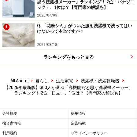
思う洗濯機メーカー」ランキング！ 2位「パナソニ
コヤマ
：1位、2位にランクインしたパナソニックと日立
ック」、1位は？【専門家の解説も】
は、どちらも洗濯機の高機能化、高性能化をけん引する
2026/04/03
メーカーです。両社とも、高い洗浄力と優れた乾燥性能
Q. 「花粉シミ」がついた服を洗濯機で洗ってはい
5
を備えた製品を展開しています。
けないって本当ですか？
日立は、縦型洗濯乾燥機や全自動洗濯機の分野で高いシ
2026/03/18
ェアを誇っています。「ナイアガラ洗浄」や「ビートウ
ランキングをもっと見る
ォッシュ」といった機能で優れた洗浄力を実現し、ドラ
ム型洗濯乾燥機においては300km/hの高速風でシワなく
乾かす「風アイロン」による乾燥機能が高く評価されて
>
>
>
>
All About
暮らし
生活家電
洗濯機・洗濯乾燥機
います。また、上位モデルはスマート機能も充実してお
【2026年最新版】300人が選ぶ「高機能だと思う洗濯機メーカー」
ランキング！ 2位「日立」、1位は？【専門家の解説も】
り、さまざまな専用コースをダウンロード可能です。例
えば衣類に付いた花粉を落とす「花粉」コースはこれか
らの季節に役立ちますね。
会社概要
採用情報
投資家情報
広告掲載
一方、パナソニックは高性能なドラム式洗濯乾燥機と、
使いやすい縦型全自動洗濯機をラインアップしていま
利用規約
プライバシーポリシー