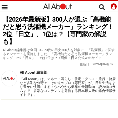
【2026年最新版】300人が選ぶ「高機能
だと思う洗濯機メーカー」ランキング！
2位「日立」、1位は？【専門家の解説
も】
All About編集部は全国10～70代の男女300人を対象に、「洗濯機」に関す
るアンケートを実施しました。「高機能だと思う洗濯機メーカー」ラン
キング、2位「日立」、では1位は？ ※画像：日立公式Webサイト
更新日：
2026年04月02日
All About 編集部
「All About」は、マネー・暮らし・住宅・グルメ・旅行・健康
など多彩な分野で、その道のプロ（専門家）が、日常生活をよ
り豊かに快適にするノウハウから業界の最新動向、読み物コラ
ムまで、多彩なコンテンツを発信する日本最大級の総合情報サ
イトです。