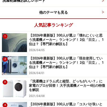
洗濯乾燥機お試しレポート
「洗浄力や乾燥機能が優れており、衣類の傷み
他のテーマも見る
を抑えながらしっかり汚れを落とせるところで
す。自動投入やAI洗浄など便利な機能も充実し
人気記事ランキング
ている点も魅力です」（30代男性／埼玉県）
【2026年最新版】300人が選ぶ「壊れにくいと思
1
う洗濯機メーカー」ランキング！ 2位「日立」、1
「高温除菌や抗菌効果で衣類の汚れ・菌・アレ
位は？【専門家の解説も】
ル物質を減らす機能があり、肌が敏感な人や子
2026/04/05
どもの服にも安心だから」（40代女性／埼玉
【2026年最新版】300人が選ぶ「現在使用してい
2
る洗濯機メーカー」ランキング！ 2位「日立」、1
県）
位は？【専門家の解説も】
2026/04/01
「洗濯機はドラム式と縦型、どっちがいい？」に
3
専門家の解説
家電のプロが回答！ 大手洗濯機メーカー4社の特徴
を解説
1位、2位に選ばれた「パナソニック」「日立」につい
2021/04/08
て、白物家電ガイドのコヤマさんにお聞きしました。
【2026年最新版】300人が選ぶ「コスパが良いと
4