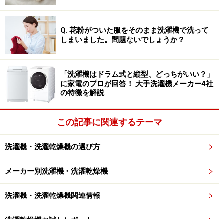
洗濯」機能や洗剤の自動投入など、日々の利便性を高め
る最新機能も充実しています。
Q. 花粉がついた服をそのまま洗濯機で洗って
しまいました。問題ないでしょうか？
回答者にパナソニックを選んだ理由を聞くと、以下のよ
うな声が寄せられました。
「洗濯機はドラム式と縦型、どっちがいい？」
に家電のプロが回答！ 大手洗濯機メーカー4社
の特徴を解説
「洗剤・柔軟剤に加えておしゃれ着洗剤も自動
投入できる『トリプル自動投入』や、黄ばみや
この記事に関連するテーマ
菌を落とす『温水泡洗浄』を搭載しているか
ら」（50代男性／神奈川県）
洗濯機・洗濯乾燥機の選び方
「Panasonicは他の家電も性能が良い。タッチパ
メーカー別洗濯機・洗濯乾燥機
ネルやスマホとの連動を早くから取り入れてい
洗濯機・洗濯乾燥機関連情報
る。価格も他のメーカーより高いので高性能だ
と思う」（40代女性／神奈川県）