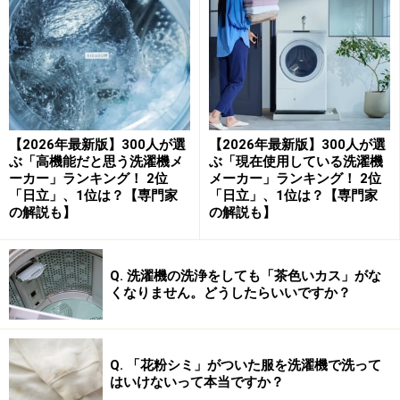
「ビートウォッシュなど独自機能が充実してお
り、洗浄力の評価が高い印象があるため。大容
量モデルや自動投入機能など、技術面で先進的
だと感じます」（30代女性／秋田県）
【2026年最新版】300人が選
【2026年最新版】300人が選
「洗剤の自動投入ができて、とても便利です。
ぶ「高機能だと思う洗濯機メ
ぶ「現在使用している洗濯機
ーカー」ランキング！ 2位
メーカー」ランキング！ 2位
それと、他の洗濯機と比べて汚れが落ちやすい
「日立」、1位は？【専門家
「日立」、1位は？【専門家
と思います」（40代女性／北海道）
の解説も】
の解説も】
Q. 洗濯機の洗浄をしても「茶色いカス」がな
1位：パナソニック ／ 177票
くなりません。どうしたらいいですか？
パナソニックの洗濯機は、予洗いなしで皮脂汚れをラク
に落とす「汚れはがしコース」や、アパレルメーカー監
Q. 「花粉シミ」がついた服を洗濯機で洗って
修の「ダウンジャケットコース」など、自宅で本格的な
はいけないって本当ですか？
衣類ケアができる高機能さが魅力です。また「スマホで