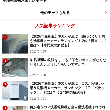
安心できる点が魅力でした。デザインと機能の
洗濯乾燥機お試しレポート
バランスが良く、長く使えると感じたことも決
他のテーマも見る
め手です」（30代男性／茨城県）
人気記事ランキング
「4Dセンサーやインバーターモーターが洗濯物
の量を感知して、水量・電力を自動調整。無駄
【2026年最新版】300人が選ぶ「壊れにくいと思
1
う洗濯機メーカー」ランキング！ 2位「日立」、1
を減らしながら洗浄力を維持するという機能に
位は？【専門家の解説も】
惹かれたため」（40代女性／埼玉県）
2026/04/05
Q. 洗濯機の洗浄をしても「茶色いカス」がなくな
2
「以前から使っていて信頼できるブランドだか
りません。どうしたらいいですか？
らです。性能・使いやすさ・耐久性がバランス
よく、特に洗浄力や静音性に満足しています」
2026/03/20
（20代女性／千葉県）
【2026年最新版】300人が選ぶ「コスパが良いと
3
思う洗濯機メーカー」ランキング！ 2位「パナソニ
ック」、1位は？【専門家の解説も】
「パナソニックの洗濯機は『スゴ落ち泡洗浄』
2026/04/03
や温水機能などにより、洗剤の力を引き出して
何が違うの？洗濯乾燥機と全自動洗濯機それぞれ
4