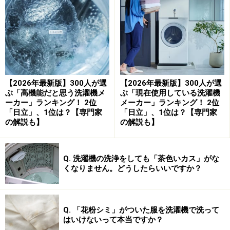
「以前から日立の家電は壊れにくい印象があ
り、実際に周りの友人も『日立の洗濯機は長持
ちする』と言っていたので選びました。特に
『風アイロン』機能に惹かれ、シャツのシワが
かなり減るという口コミを見て購入を決めまし
【2026年最新版】300人が選
【2026年最新版】300人が選
た」（40代男性／北海道）
ぶ「高機能だと思う洗濯機メ
ぶ「現在使用している洗濯機
ーカー」ランキング！ 2位
メーカー」ランキング！ 2位
「日立のビートウォッシュが縦型洗濯機の中
「日立」、1位は？【専門家
「日立」、1位は？【専門家
の解説も】
の解説も】
で、しっかり洗えると思ったので」（40代女性
／東京都）
Q. 洗濯機の洗浄をしても「茶色いカス」がな
くなりません。どうしたらいいですか？
「洗浄力の高さに定評があり、仕事で着るワイ
シャツの襟汚れや、子供が汚してきた服もしっ
かり綺麗にしてくれると期待して購入しまし
Q. 「花粉シミ」がついた服を洗濯機で洗って
た」（40代男性／宮城県）
はいけないって本当ですか？