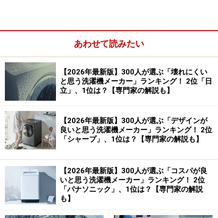
あわせて読みたい
【2026年最新版】300人が選ぶ「壊れにくい
と思う洗濯機メーカー」ランキング！ 2位「日
立」、1位は？【専門家の解説も】
回答者に日立を選んだ理由を聞くと、以下のような声が
寄せられました。
【2026年最新版】300人が選ぶ「デザインが
良いと思う洗濯機メーカー」ランキング！ 2位
「シャープ」、1位は？【専門家の解説も】
「『ナイアガラ洗浄』により高濃度の洗剤液で
繊維の奥まで汚れを落とし、ドラム式では『風
【2026年最新版】300人が選ぶ「コスパが良
アイロン』が時速約300kmの高速風でシワを伸
いと思う洗濯機メーカー」ランキング！ 2位
ばしながら乾燥させるため、家事の手間が大幅
「パナソニック」、1位は？【専門家の解説
も】
に削減できます」（30代女性／千葉県）