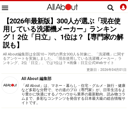
【2026年最新版】300人が選ぶ「現在使
用している洗濯機メーカー」ランキン
グ！ 2位「日立」、1位は？【専門家の解
説も】
All About編集部は全国10～70代の男女300人を対象に、「洗濯機」に関す
るアンケートを実施しました。「現在使用している洗濯機メーカー」ラ
ンキング、2位「日立」、では1位は？ ※画像：日立公式Webサイト
更新日：
2026年04月01日
All About 編集部
「All About」は、マネー・暮らし・住宅・グルメ・旅行・健康
など多彩な分野で、その道のプロ（専門家）が、日常生活をよ
り豊かに快適にするノウハウから業界の最新動向、読み物コラ
ムまで、多彩なコンテンツを発信する日本最大級の総合情報サ
イトです。