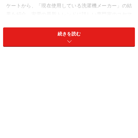
ケートから、「現在使用している洗濯機メーカー」の結
果を紹介。家電の最新トレンドに詳しい専門家のコヤマ
タカヒロさんに、それぞれのメーカーの特徴を解説して
いただきます。
続きを読む
2位：日立 ／ 81票
日立の洗濯機は、「らくメンテ」や「スマートフォン連
携」など、毎日の家事負担を大きく減らす機能が充実し
た多彩なラインアップを展開しています。特に、大流量
で洗う「ナイアガラ洗浄」や、アイロンがけの手間を省
く「風アイロン」機能が評価を得ているようです。