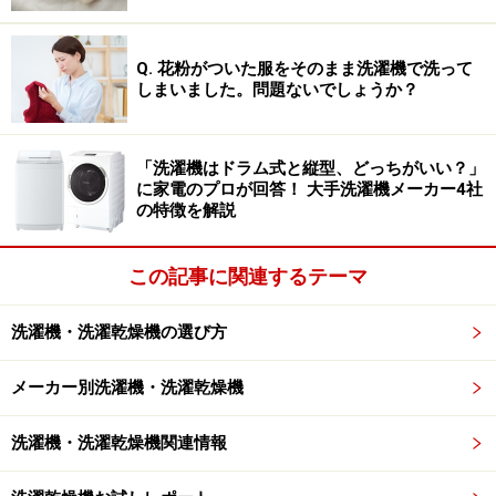
1位：パナソニック ／ 112票
Q. 花粉がついた服をそのまま洗濯機で洗って
しまいました。問題ないでしょうか？
1位に輝いたのはパナソニック。予洗いなしで皮脂汚れ
を落とす「汚れはがしコース」や、アパレルメーカー監
修の「ダウンジャケットコース」など、日々の洗濯を快
「洗濯機はドラム式と縦型、どっちがいい？」
に家電のプロが回答！ 大手洗濯機メーカー4社
適にする独自の機能が豊富にそろっています。高い機能
の特徴を解説
性や利便性が信頼を得ているようです。
この記事に関連するテーマ
回答者にパナソニックを選んだ理由を聞くと、以下のよ
うな声が寄せられました。
洗濯機・洗濯乾燥機の選び方
メーカー別洗濯機・洗濯乾燥機
「選んだ理由は、長年の実績があり品質や耐久
性への信頼が高いからです。家電全般で故障が
洗濯機・洗濯乾燥機関連情報
少なく、万一の際のサポート体制や修理対応も