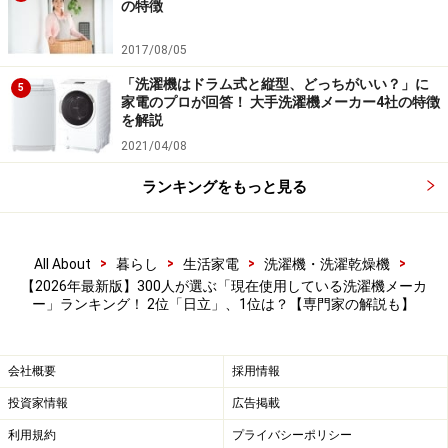
汚れをしっかり落とす設計になっている」（50
の特徴
代男性／東京都）
2017/08/05
「洗濯機はドラム式と縦型、どっちがいい？」に
5
家電のプロが回答！ 大手洗濯機メーカー4社の特徴
専門家の解説
を解説
2021/04/08
1位、2位に選ばれた「パナソニック」「日立」につい
て、白物家電ガイドのコヤマさんにお聞きしました。
ランキングをもっと見る
コヤマ
：アンケートの結果通り、パナソニックと日立は
国内洗濯機市場のシェア1位と2位を競う2大メーカーで
>
>
>
>
All About
暮らし
生活家電
洗濯機・洗濯乾燥機
す。両メーカーともに、縦型洗濯乾燥機とドラム式洗濯
【2026年最新版】300人が選ぶ「現在使用している洗濯機メーカ
ー」ランキング！ 2位「日立」、1位は？【専門家の解説も】
乾燥機それぞれで高い評価を集めています。
日立は最上位モデルとなるドラム式洗濯乾燥機から縦型
会社概要
採用情報
洗濯乾燥機、縦型全自動洗濯機、そして2層式洗濯機ま
投資家情報
広告掲載
で、数多くのモデルを取りそろえています。
利用規約
プライバシーポリシー