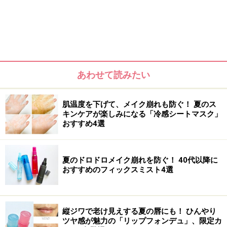
パウダーの量が多めなので、入浴時の使用がおすすめで
す。首やデコルテ、肘、膝などにも使用できます。肌を
水で濡らしてからやさしくなじませ、洗い流すだけで汚
れや古い角質によるくすみをやさしくオフ。明るく透明
あわせて読みたい
感のある滑らかな肌へと導き、次に使う化粧品のなじみ
もよくなります。
肌温度を下げて、メイク崩れも防ぐ！ 夏のス
キンケアが楽しみになる「冷感シートマスク」
おすすめ4選
DATE
p/d（ピーディー）「p/d スクラブパウダー」
容量：12包（各3g）
夏のドロドロメイク崩れを防ぐ！ 40代以降に
価格：6600円（税込）
おすすめのフィックスミスト4選
（2）毎日手軽に使えて、拭き取りと保湿がかなうトナ
縦ジワで老け見えする夏の唇にも！ ひんやり
ーパッド
ツヤ感が魅力の「リップフォンデュ」、限定カ