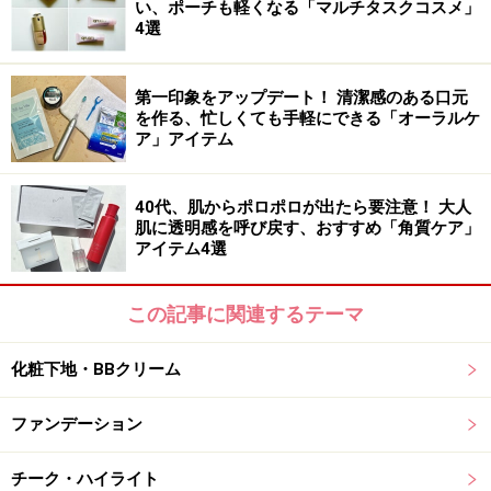
い、ポーチも軽くなる「マルチタスクコスメ」
主な美容成分には、整肌成分のシロキクラゲエキス、加
4選
水分解コメタンパク、アスコルビルリン酸Na、グリチル
リチン酸2Kなどが配合されており、肌のハリや透明感を
第一印象をアップデート！ 清潔感のある口元
サポートしてくれます。使い方は、朝のスキンケア前や
を作る、忙しくても手軽にできる「オーラルケ
ア」アイテム
夜のクレンジング後にサッと拭き取るだけ。古い角質を
やさしくオフしながら、次に使う化粧品のなじみもよく
なります。
40代、肌からポロポロが出たら要注意！ 大人
肌に透明感を呼び戻す、おすすめ「角質ケア」
アイテム4選
※1 年齢に応じたケアのこと
この記事に関連するテーマ
DATE
favs（ファブス）「PHYTO COLLAGEN PAD」
化粧下地・BBクリーム
容量：80pads（120ml）
価格：4400円（税込）
ファンデーション
チーク・ハイライト
（3）リピートしやすい価格で習慣化しやすい拭き取り