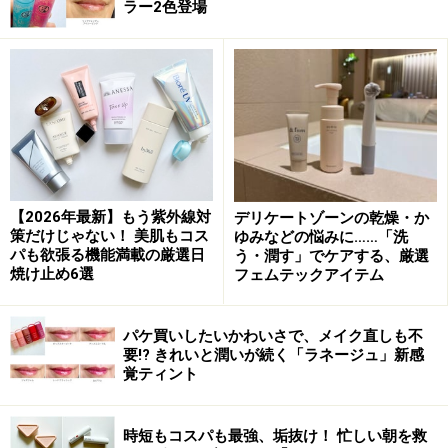
ラー2色登場
スクエア型のfavs
favs（ファブス）「PHYTO COLLAGEN PAD」は、コッ
トンにエイジングケア（※1）美容液がひたひたに含まれ
ているトナーパッド。1枚で拭き取りと保湿を同時に行
え、シートマスクとして使うことも可能。毎日のスキン
ケアに手軽に取り入れられるアイテムです。
【2026年最新】もう紫外線対
デリケートゾーンの乾燥・か
策だけじゃない！ 美肌もコス
ゆみなどの悩みに……「洗
パッドには水分吸収率と通気性に優れたクロスホールタ
パも欲張る機能満載の厳選日
う・潤す」でケアする、厳選
イプのピュアコットンを使用しており、肌にやさしく、
焼け止め6選
フェムテックアイテム
古い角質をやわらかく絡め取るような使い心地が特徴。
敏感肌パッチテスト済みで、パラベンフリー、アルコー
パケ買いしたいかわいさで、メイク直しも不
ルフリー、鉱物油フリーといった配慮もされているた
要!? きれいと潤いが続く「ラネージュ」新感
覚ティント
め、肌がデリケートな方でも取り入れやすくなっていま
す。
時短もコスパも最強、垢抜け！ 忙しい朝を救