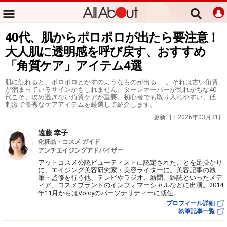
40代、肌からポロポロが出たら要注意！
大人肌に透明感を呼び戻す、おすすめ
「角質ケア」アイテム4選
肌に触れると、ポロポロとかすのようなものが出る……。それは古い角質
が溜まっているサインかもしれません。ターンオーバーが乱れがちな40
代こそ、攻め過ぎない角質ケアが重要。初心者でも取り入れやすい、低
刺激で優秀なケアアイテムを厳選して紹介します。
更新日：
2026年03月31日
遠藤 幸子
化粧品・コスメ ガイド
アンチエイジングアドバイザー
アットコスメ公認ビューティストに認定されたことを足掛かり
に、エイジング美容研究家・美容ライターに。美容記事の執
筆・監修を行う他、テレビやラジオ、新聞、雑誌といったメデ
ィア、コスメブランドのインフォマーシャルなどに出演。2014
年11月からはVoicyのパーソナリティーに就任。
プロフィール詳細
執筆記事一覧