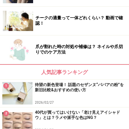
クテル、ベビーピーチセラミドが配合されており、肌に
潤いを与えながら表面を滑らかに整える効果も。
チークの適量って一体どれくらい？ 動画で確
認！
洗顔後化粧水で肌を整えたあと気になる部分や肌全体に
なじませるだけで、次に使う化粧品の浸透もサポートし
爪が割れた時の対処や補修は？ ネイルや爪切
ます。「こする・剥がす」刺激がないので、初心者でも
りでのケア方法
無理なく毎日のケアに取り入れやすいです。続けること
で、くすみが目立ちにくく透明感のある肌へ導くアイテ
人気記事ランキング
ムです。
待望の新色登場！ 話題のセザンヌ“ババアの粉”を
1
DATE
新旧比較&おすすめの使い方
ハウス オブ ローゼ「Oh!Baby スリッピールール」
2026/02/27
容量：30ml
40代が買ってはいけない「老け見えアイシャド
価格：3850円（税込）
2
ウ」とは？ラメや派手な色はNG？
※<店舗>Oh!Babyショップ(横浜ジョイナス店、池袋ルミ
ネ店)及び一部の@cosme STORE、一部のLOFT店舗