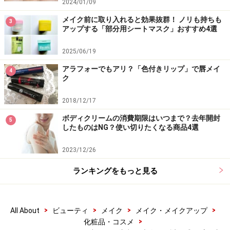
2024/01/09
<通販>ハウス オブ ローゼ公式通販サイト(本店(自社サイ
メイク前に取り入れると効果抜群！ ノリも持ちも
3
ト)、 Yahoo!ショッピング店、Amazon店、楽天市場店、
アップする「部分用シートマスク」おすすめ4選
ZOZOCOSME店、Qoo10店)、 @cosme SHOPPING
2025/06/19
アラフォーでもアリ？「色付きリップ」で唇メイ
自分の肌に合ったアイテムから無理なく試してみてくだ
4
ク
さい。
2018/12/17
※記事内容は執筆時点のものです。最新の内容をご確認くださ
ボディクリームの消費期限はいつまで？去年開封
5
い。
したものはNG？使い切りたくなる商品4選
※個人の体質、また、誤った方法による実践に起因して肌荒れや
不調を引き起こす場合があります。実践の際には、必ず自身の体
2023/12/26
質及び健康状態を十分に考慮し、正しい方法で行ってください。
また、全ての方への有効性を保証するものではありません。
ランキングをもっと見る
【編集部おすすめの購入サイト】
>
>
>
>
All About
ビューティ
メイク
メイク・メイクアップ
>
化粧品・コスメ
Amazonで化粧品・コスメをチェック！