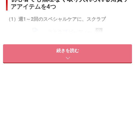
アアイテムを4つ
（1）週1～2回のスペシャルケアに、スクラブ
スタイリッシュなパッケージのp/d
スクラブは、週に1～2回取り入れることで、古い角質を
続きを読む
除去するスペシャルケアアイテム。強い刺激を感じるア
イテムが多いので、肌あたりがやわらかで、肌負担が少
ないものを選びましょう。
「p/d スクラブパウダー」は、​​​​​国産の米ぬかをベース
に、栄養や美容成分がぜいたくに含まれた非分解プラセ
ンタを配合した1回使い切りタイプのスクラブです。粒
子が非常に細かく、肌を傷めにくく作られているため、
初心者でも安心して使いやすいのが特長。大さじ1杯の
水を混ぜて、クリーム状にしてから使います。