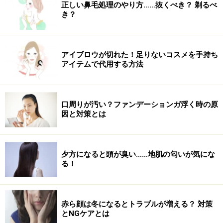
浸透を高めてくれます。
正しい鼻毛処理のやり方……抜くべき？ 剃るべ
き？
DATE
ナリスアップ「ネイチャーコンク 薬用 クリアローショ
アイブロウが切れた！足りないコスメを手持ち
ン」
アイテムで代用する方法
容量：200ml
タイプ：うるおう、とてもしっとり
価格：990円（税込）
口周りが汚い？ファンデーションガ浮く時の原
因と対策とは
（4）毎日塗るだけで角質ケアできる美容液
夕方になると頭が臭い……地肌の匂いが気にな
る！
清潔感のあるパッケージのOh!Baby
ハウス オブ ローゼ「Oh!Baby スリッピールール」は、毎
日のスキンケアに組み込みやすい美容液。気になる部分
赤ら顔は冬になるとトラブルが増える？ 対策
に塗るだけで古い角質をやわらげ、くすみの原因にアプ
とNGケアとは
ローチします。PHA10%、由布院の温泉水、ビタミンカ