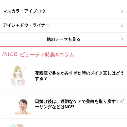
化粧水
マスカラ・アイブロウ
赤いパッケージが目印のネイチャーコンク
アイシャドウ・ライナー
ナリスアップ「ネイチャーコンク 薬用 クリアローショ
他のテーマも見る
ン」は、コットンに含ませて顔全体を拭き取るだけで、
古い角質をやさしくオフしながら肌の潤いもキープでき
ビューティ特集&コラム
る拭き取り化粧水。毎日取り入れやすい価格で、初心者
でも無理なくスキンケアルーティンに組み込めます。
花粉症で鼻をかみすぎた時のメイク直しはどう
する？
これからの季節におすすめなのは、保湿感が程よく感じ
られる「うるおうタイプ」。乾燥しがちな40代の肌でも
拭き取り後のつっぱり感が出にくく、角質ケアと保湿を
日焼け後は、適切なケアで美白を取り戻す！ピ
バランスよく叶えます。よりしっかり保湿したい場合は
ーリングなどはNG!?
「しっとりタイプ」もおすすめです。朝のスキンケア前
や夜のクレンジング後に使うことで、化粧水や美容液の