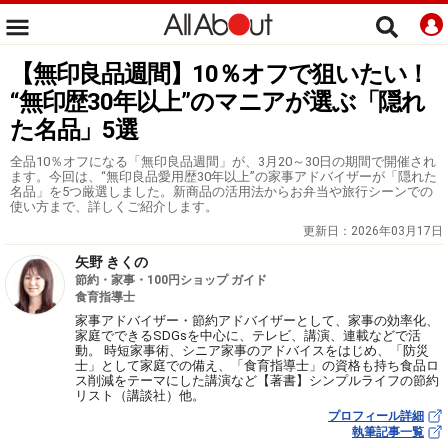
【無印良品週間】10％オフで狙いたい！
“無印歴30年以上”のマニアが選ぶ「隠れ
た名品」5選
全品10％オフになる「無印良品週間」が、3月20～30日の期間で開催され
ます。今回は、“無印良品愛用歴30年以上”の家事アドバイザーが「隠れた
名品」を5つ厳選しました。新商品の活用法からお弁当や旅行シーンでの
使い方まで、詳しくご紹介します。
更新日：
2026年03月17日
矢野 きくの
節約・家事・100円ショップ ガイド
食育指導士
家事アドバイザー・節約アドバイザーとして、家事の効率化、
家庭でできるSDGsを中心に、テレビ、講演、連載などで活
動。 時短家事術、シニア家事のアドバイスをはじめ、「防災
士」として家庭での備え、「食育指導士」の資格も持ち食品ロ
ス削減をテーマにした講演など【著書】シンプルライフの節約
リスト（講談社）他。
プロフィール詳細
執筆記事一覧