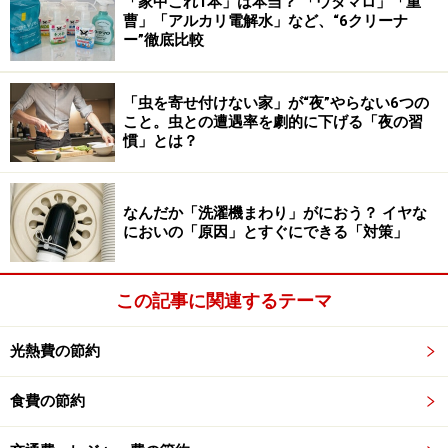
「家中これ1本」は本当？ 「ウタマロ」「重
曹」「アルカリ電解水」など、“6クリーナ
ー”徹底比較
ふりかけなどを入れるのにも便利
「ポリプロピレン スタンドじゃばらファイル」には、A4
「虫を寄せ付けない家」が“夜”やらない6つの
用のものや、同じA5用でも6ポケットのものもあるので
こと。虫との遭遇率を劇的に下げる「夜の習
用途に合わせて選べます。今回ご紹介しているA5用は、
慣」とは？
チェックしなければならない郵便物を入れたり、ふりか
けなどを入れたりするのにもいいサイズ感です。
なんだか「洗濯機まわり」がにおう？ イヤな
においの「原因」とすぐにできる「対策」
これ1つで整理整頓！「ナイロンメッシュバ
ッグインバッグ（タテ型）」
この記事に関連するテーマ
「ナイロンメッシュバッグインバッグ」タテ型 税込1290円
光熱費の節約
バッグインバッグは無印良品でも以前から販売されてい
食費の節約
ますが、タテ型の「ナイロンメッシュバッグインバッ
グ」（税込1290円）は、タテに長い形状が大きな特徴で