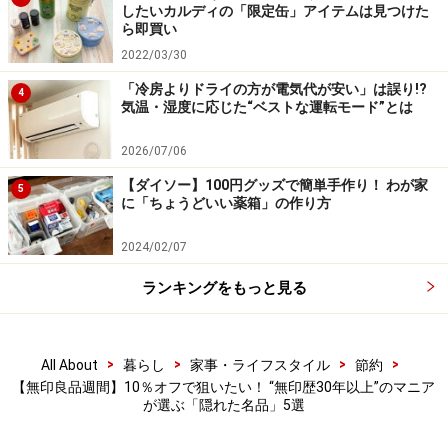
無印良品はごみ箱の種類も豊富。無印良品の商品をそろ
したいカルディの「限定缶」アイテムは見つけた
ら即買い
えて利用しているご家庭も多いことでしょう。筆者が隠
2022/03/30
れた名品としておすすめしたいのが、「ポリプロピレン
「冷房よりドライの方が電気代が安い」は誤り!?
ごみ箱・角型・ミニ」（税込690円）。サイズは約0.9L
4
気温・湿度に応じた“ベストな運転モード”とは
なのでデスクの上に置いても邪魔にならないサイズ感で
す。
2026/07/06
【ダイソー】100円グッズで簡単手作り！ わが家
5
に「ちょうどいい薬箱」の作り方
ごみ箱以外にも使える
2024/02/07
商品名はごみ箱ですが、ごみ箱以外としても幅広く利用
できます。使い切りのトイレブラシや、メイク用のスポ
ランキングをもっと見る
ンジを入れたりするのにもちょうどいいサイズです。
>
>
>
>
All About
暮らし
家事・ライフスタイル
節約
【無印良品週間】10％オフで狙いたい！ “無印歴30年以上”のマニア
が選ぶ「隠れた名品」5選