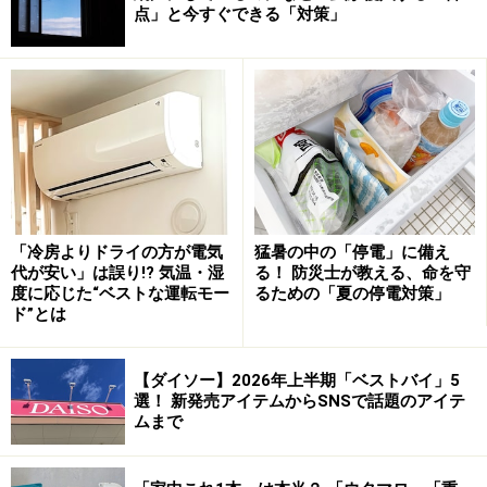
点」と今すぐできる「対策」
い」
と説明されています。
さまざまな用途に使える「ポリプロピレン
スタンドじゃばらファイル」
「ポリプロピレン スタンドじゃばらファイル」A5用、3ポケ
ット 税込290円
小物などを分けて収納できる「ポリプロピレン スタンド
「冷房よりドライの方が電気
猛暑の中の「停電」に備え
代が安い」は誤り!? 気温・湿
る！ 防災士が教える、命を守
じゃばらファイル」、A5用で3つのポケットが付いてい
度に応じた“ベストな運転モー
るための「夏の停電対策」
ます（税込290円）。ファイルボックスなどに入れて仕
ド”とは
分け用として使うのもいいですが、「ポリプロピレン ス
タンドじゃばらファイル」は自立してくれるので、その
【ダイソー】2026年上半期「ベストバイ」5
ままデスクなどに置いて使うこともできます。入れるも
選！ 新発売アイテムからSNSで話題のアイテ
ムまで
のの量によって幅を調整できるので、スペースを効率的
に使えますよ。