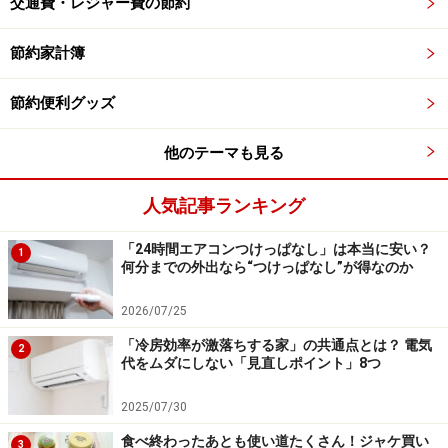
交通費・レジャー費の節約
す。全体で7つの収納ポケットが備わっており、整理整
頓に非常に役立ちます。
節約家計簿
節約便利グッズ
リュックのデッドスペースも有効活用
他のテーマも見る
近年利用者が増えているリュックは上部がデッドスペー
スになりがちですが、このアイテムを使うことでその空
人気記事ランキング
間を有効活用できます。一番大きなポケットにはA4サイ
ズのノートやクリアファイルも収まり、収納力も抜群で
「24時間エアコンつけっぱなし」は本当に安い？
1
す。
何分までの外出なら“つけっぱなし”が得なのか
2026/07/25
デスクの上にも！「ポリプロピレンごみ
「冷房効率が激落ちする家」の共通点とは？ 電気
箱・角型・ミニ」
2
代をムダにしない「見直しポイント」8つ
2025/07/30
「ポリプロピレンごみ箱・角型・ミニ」税込690円
食べ終わったあとも使い道たくさん！ジャケ買い
3