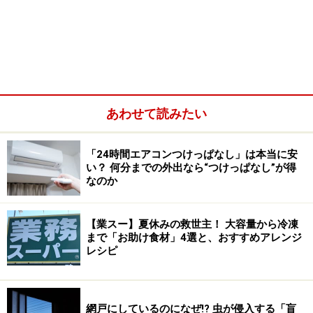
新商品として発売されたばかりなのが「チャック付き 調
味料用小分け袋」30枚入り（税込199円）。1枚当たり約
6.7円といううれしい価格のアイテムです。
あわせて読みたい
上部にはしっかり閉じるチャック付きで、先端は簡単に
「24時間エアコンつけっぱなし」は本当に安
手で切ることができます。上部が広く開くので、調味料
い？ 何分までの外出なら“つけっぱなし”が得
を入れやすいのも特徴です。
なのか
【業スー】夏休みの救世主！ 大容量から冷凍
お弁当用の調味料におすすめ
まで「お助け食材」4選と、おすすめアレンジ
注意点としては、完全密封ではないので内容物が漏れ出
レシピ
る可能性もあること。また、無印良品ネットストアで
は、「
調味料以外でのご利用はおすすめしておりませ
網戸にしているのになぜ!? 虫が侵入する「盲
ん。また、飛行機への持ち込みについては避けてくださ