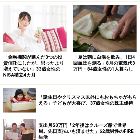
年以上継続して保有すると優遇があり、より外食代が浮
く」と語っています。
実際には「磯丸水産のランチでよく利用しています。ラ
ンチや喫茶店でも使えて、使い勝手がよい」と言い、利
便性の高さも気に入っているようです。
「金融機関が選んだ3つの投
「夏は朝に白湯を飲み、1日4
資信託にしたが、思ったより
回血圧を測る」8月の電気代3
「おいしいと思ったお店は、株主優待がな
増えていない」33歳女性の
万円・84歳女性の1人暮らし
いか調べて購入を検討」
NISA積立4カ月
普段から「外食が多いので、おいしいと思ったお店は、
株主優待がないかネットで調べて、購入を検討する」そ
「誕生日やクリスマス以外にもおもちゃがもら
える」子どもが大喜び、37歳女性の株主優待
う。
その中でも「優待廃止リスクが低そうで、個人投資家が
支出月50万円「2年後はクルーズ船で世界一
多い銘柄」は「株価下落リスクが低いと判断できるた
周。先日支払いも済ませた」62歳男性のFIRE
め」積極的に投資対象にしていると言います。
生活