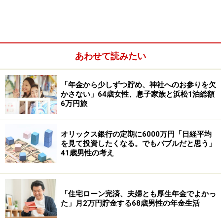
あわせて読みたい
「年金から少しずつ貯め、神社へのお参りを欠
かさない」64歳女性、息子家族と浜松1泊総額
6万円旅
オリックス銀行の定期に6000万円「日経平均
を見て投資したくなる。でもバブルだと思う」
株主優待目的で最も買ってよかった銘柄として挙げたの
41歳男性の考え
が、
クリエイト・レストランツ・ホールディングス＜
3387＞
。
100株以上の保有で対象の飲食店で使える「株主優待
「住宅ローン完済、夫婦とも厚生年金でよかっ
た」月2万円貯金する68歳男性の年金生活
券」がもらえるそうで、「優待を使える店舗が多く、外
食代の節約につながる点が魅力。さらに、800株以上を1