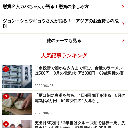
入して高値づかみになることが多い」といった、運用上
懸賞名人ガバちゃんが語る！懸賞の楽しみ方
の悩みも明かされていました。
※皆さんの買ってよかった株主優待エピソードを
こちら
ジョン・シュウギョウさんが語る！「アジアのお金持ちの法
則」
からぜひお寄せください。エピソードの採用で3000円分
のAmazonギフト券をもれなくプレゼント
他のテーマも見る
ーーーーーーーーーーーーーーーー
人気記事ランキング
※本文カッコ内の回答者コメントは原文に準拠していま
「市役所で朝から夕方まで涼む。食堂のラーメン
す
1
は500円」8月の電気代1万2000円・69歳男性の夏
※エピソードは投稿者の当時のものです。現在とはサー
ビスや金額などの情報が異なることがございます
2026/08/03
※投稿エピソードのため、内容の正確性を保証するもの
「夏は朝に白湯を飲み、1日4回血圧を測る」8月の
2
ではございません
電気代3万円・84歳女性の1人暮らし
※特定銘柄について、投資の勧誘を目的としたものでは
2026/08/05
ございません。資産運用、投資はリスクを伴います。投
支出月50万円「2年後はクルーズ船で世界一周。先
資に関する最終判断は、御自身の責任でお願いします
3