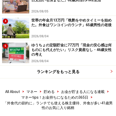
日支払いも済ませた」62歳男性のFIRE生活
2026/08/05
※記事内容は執筆時点のものです。最新の内容をご確認くださ
世帯の年金月13万円「晩酌をやめタイミーを始め
4
い。
た。外食はワンコインのランチ」65歳男性の老後
本記事の内容は一般的な情報提供を目的としており、特定の金融
商品や投資行動を推奨するものではありません。
2026/08/04
投資や資産運用に関する最終的なご判断はご自身の責任において
行ってください。
ゆうちょの定額貯金に77万円「現金の安心感は何
5
掲載情報の正確性・完全性については十分に配慮しております
ものにも代えがたい」リスク資産なし・46歳女性
が、その内容を保証するものではなく、これに基づく損失・損害
の考え
などについて当社は一切の責任を負いません。
最新の情報や詳細については、必ず各金融機関やサービス提供者
2026/08/04
の公式情報をご確認ください。
ランキングをもっと見る
【編集部からのお知らせ】
・「家計」について、
アンケート（2026/8/31まで）
を実施
中です！
>
>
>
>
All About
マネー
貯める
お金が貯まる人になる連載
※抽選で20名にAmazonギフト券1000円分プレゼント
>
マネーtips！お金持ちになるための365日
※謝礼付きの限定アンケートやモニター企画に参加が可能に
「外食代の節約に」ランチでも使える株主優待、外食が多い41歳男
なります
性のお気に入り銘柄