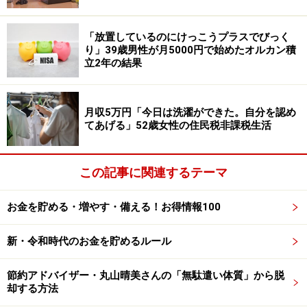
クリエイト・レストランツ・ホールディングス以外に気
「放置しているのにけっこうプラスでびっく
に入っている優待銘柄として挙げたのは、100株以上の
り」39歳男性が月5000円で始めたオルカン積
保有で株主優待用のプリペイドカードがもらえる「
コメ
立2年の結果
ダホールディングス＜3543＞
。コメダ珈琲店のモーニン
グサービスではドリンクを注文するとパンが付いてくる
月収5万円「今日は洗濯ができた。自分を認め
ため、お得に過ごせる」と、飲食系の優待を楽しんでい
てあげる」52歳女性の住民税非課税生活
る様子。
今後購入を検討している優待銘柄は、
ヨシックスホール
この記事に関連するテーマ
ディングス＜3221＞
。優待を利用して、寿司居酒屋の
「や台ずしに行きたい」と考えているそうです。
お金を貯める・増やす・備える！お得情報100
優待銘柄を保有していることで、「日頃のご褒美とし
新・令和時代のお金を貯めるルール
て、自己負担なしでサービスを楽しめて、金銭的、心理
的にもお得感が味わえる」と投稿者。一方で、「追加購
節約アドバイザー・丸山晴美さんの「無駄遣い体質」から脱
入しようとしてもなかなか株価が下がらず、そのまま購
却する方法