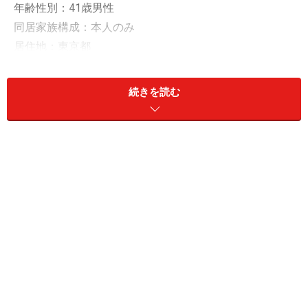
年齢性別：41歳男性
同居家族構成：本人のみ
居住地：東京都
雇用形態：正社員
年収：850万円
続きを読む
現預金：200万円、リスク資産：1700万円
■リスク資産内訳
・投資信託
・日本株
など
「おすすめ優待銘柄はクリエイト・レスト
ランツ・ホールディングス」
投資歴は「10年」、日本株や投資信託を中心に運用して
いるという40代の投稿者男性。