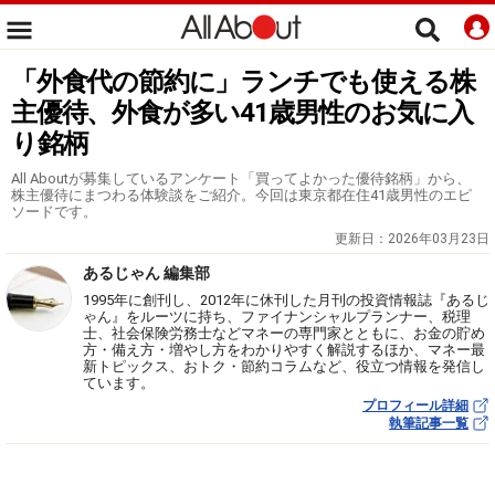
「外食代の節約に」ランチでも使える株
主優待、外食が多い41歳男性のお気に入
り銘柄
All Aboutが募集しているアンケート「買ってよかった優待銘柄」から、
株主優待にまつわる体験談をご紹介。今回は東京都在住41歳男性のエピ
ソードです。
更新日：
2026年03月23日
あるじゃん 編集部
1995年に創刊し、2012年に休刊した月刊の投資情報誌『あるじ
ゃん』をルーツに持ち、ファイナンシャルプランナー、税理
士、社会保険労務士などマネーの専門家とともに、お金の貯め
方・備え方・増やし方をわかりやすく解説するほか、マネー最
新トピックス、おトク・節約コラムなど、役立つ情報を発信し
ています。
プロフィール詳細
執筆記事一覧