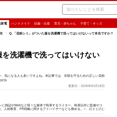
活家電
ハンドメイド
妊娠・出産
育児・赤ちゃん
子育て・キッズ
機
Q. 「花粉シミ」がついた服を洗濯機で洗ってはいけないって本当ですか？
た服を洗濯機で洗ってはいけない
か、気になる人も多いですよね。本記事では、衣類を守るための正しい花粉
XTA
更新日：2026年03月18日
インに雑誌やWebなど様々な媒体で執筆するライター。執筆以外に監修やコ
発、人材教育、PR戦略に関するアドバイザーなども務める。米・食味鑑定
...続きを読む
電スタジオ「コヤマキッチン」を用意。