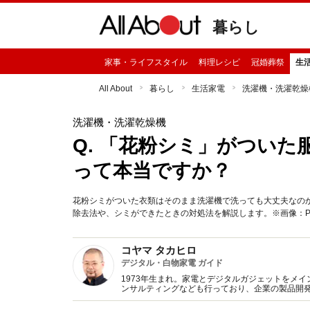
暮らし
家事・ライフスタイル
料理レシピ
冠婚葬祭
生
All About
暮らし
生活家電
洗濯機・洗濯乾燥
洗濯機・洗濯乾燥機
Q. 「花粉シミ」がつい
って本当ですか？
花粉シミがついた衣類はそのまま洗濯機で洗っても大丈夫なの
除去法や、シミができたときの対処法を解説します。※画像：PI
コヤマ タカヒロ
デジタル・白物家電 ガイド
1973年生まれ。家電とデジタルガジェットをメ
ンサルティングなども行っており、企業の製品開
士の資格を所有。家電のテストと撮影のための家