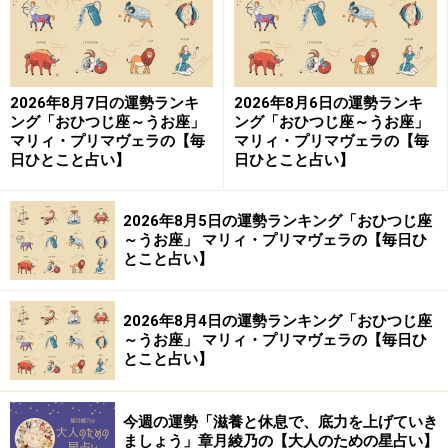
仕事面では「刷新」がカギとなります。古い流れを見直
し、新しい方法や仕組みを取り入れることで、運気は大
きく動き出します。
2026年8月7日の運勢ランキ
2026年8月6日の運勢ランキ
＞【続きを見る】幸運を呼び込む“ラッキーフード”はこ
ング「おひつじ座～うお座」
ング「おひつじ座～うお座」
マリィ・プリマヴェラの【毎
マリィ・プリマヴェラの【毎
ちら
日ひとこと占い】
日ひとこと占い】
おうし座／牡牛座（4月20日～5月20日生ま
れ）
2026年8月5日の運勢ランキング「おひつじ座
～うお座」 マリィ・プリマヴェラの【毎日ひ
とこと占い】
＜全体運＞
金運が安定し、物事を着実に整えていける時期です。今
大切なのは、無理に動くことではなく、土台をしっかり
2026年8月4日の運勢ランキング「おひつじ座
～うお座」 マリィ・プリマヴェラの【毎日ひ
固めることです。焦らず、環境や仕組みを整えていくイ
とこと占い】
メージで進めると、後々大きな実りにつながります。
貯蓄や資産運用を見直すのもよいでしょう。新しい選択
今週の運勢「滋養と休息で、底力を上げていき
ましょう」章月綾乃の【大人のための星占い】