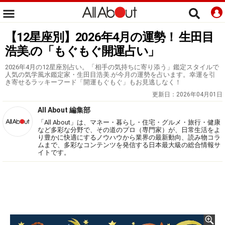
【12星座別】2026年4月の運勢！ 生田目
浩美.の「もぐもぐ開運占い」
2026年4月の12星座別占い。「相手の気持ちに寄り添う」鑑定スタイルで
人気の気学風水鑑定家・生田目浩美.が今月の運勢を占います。幸運を引
き寄せるラッキーフード「開運もぐもぐ」もお見逃しなく！
更新日：
2026年04月01日
All About 編集部
「All About」は、マネー・暮らし・住宅・グルメ・旅行・健康
など多彩な分野で、その道のプロ（専門家）が、日常生活をよ
り豊かに快適にするノウハウから業界の最新動向、読み物コラ
ムまで、多彩なコンテンツを発信する日本最大級の総合情報サ
イトです。