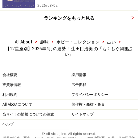
て新しいことに挑戦するのが成功のカギとなります。
2026/08/02
今はまさに、あなたの才能をアピールできる舞台が整っ
ランキングをもっと見る
ています。遠慮せず、自信を持って前に出て、今後の職
務経歴に誇らしく刻めるような実績を残していきましょ
う。
>
>
>
>
All About
趣味
ホビー・コレクション
占い
【12星座別】2026年4月の運勢！ 生田目浩美.の「もぐもぐ開運占
＞【続きを見る】幸運を呼び込む“ラッキーフード”はこ
い」
ちら
会社概要
採用情報
投資家情報
広告掲載
利用規約
プライバシーポリシー
All Aboutについて
著作権・商標・免責
当サイトの情報についての注意
サイトマップ
ヘルプ
© All About, Inc. All rights reserved.