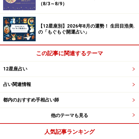
肢を増やすよりも、自分に合った方法を丁寧に精査し、
（8/3～8/9）
長く続けられる形を整えるほうが、成果は出やすいでし
ょう。仕事面では、交渉事や話し合いがスムーズに進み
【12星座別】2026年8月の運勢！ 生田目浩美.
そうです。
の「もぐもぐ開運占い」
＞【続きを見る】幸運を呼び込む“ラッキーフード”はこ
ちら
この記事に関連するテーマ
ふたご座／双子座（5月21日～6月21日生ま
12星座占い
れ）
占い関連情報
＜全体運＞
大きな転機が近づいて、胸が高鳴るような瞬間がすぐそ
都内のおすすめ手相占い師
こまで来ています。入ってくる情報は多くなりそうです
が、正確さをしっかり確認してから生かすことで、チャ
他のテーマも見る
ンスを確実につかめるでしょう。
人気記事ランキング
その流れに備えるためにも、今のうちに身の回りを整え