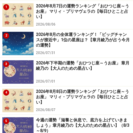
ておくことが大切です。不要なものがあったとしても、
2026年8月7日の運勢ランキング「おひつじ座～う
1
お座」 マリィ・プリマヴェラの【毎日ひとこと占
無理に手放す必要はなく、残したいものは大切に残して
い】
おけば大丈夫です。仕事面では、副業や新しい分野のリ
2026/08/06
サーチがいい刺激となり、視野が広がりそうです。
2026年8月の全体運ランキング！「ビッグチャン
2
スが接近中」1位の星座は？【章月綾乃が占う今月
＞【続きを見る】幸運を呼び込む“ラッキーフード”はこ
の運勢】
ちら
2026/07/31
2026年下半期の運勢「おひつじ座～うお座」 章月
3
かに座／蟹座（6月22日～7月22日生まれ）
綾乃の【大人のための星占い】
＜全体運＞
2026/07/01
あなたの魅力や経験が周囲に評価され、大きな成果につ
2026年8月8日の運勢ランキング「おひつじ座～う
4
ながる素晴らしい時期です。期待以上の結果に喜びを感
お座」 マリィ・プリマヴェラの【毎日ひとこと占
い】
じる場面も多く、これまでの積み重ねが形になるはずで
2026/08/07
す。
今週の運勢「滋養と休息で、底力を上げていきま
5
得意分野で実力を発揮できる好機なので、自ら手を挙げ
しょう」章月綾乃の【大人のための星占い】（8/3
～8/9）